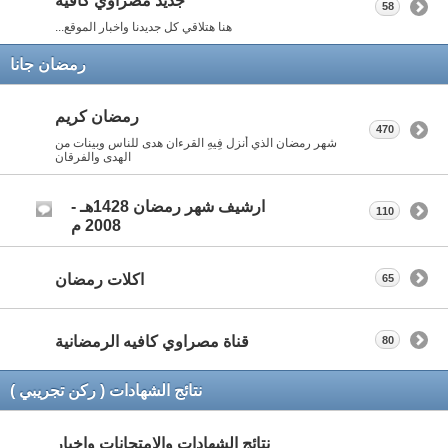
جديد مصراوي كافيه
58
هنا هتلاقي كل جديدنا واخبار الموقع...
رمضان جانا
رمضان كريم
470
شهر رمضان الذي أنزل فِيهِ القرءان هدى للناس وبينات من
الهدى والفرقان
ارشيف شهر رمضان 1428هـ -
110
2008 م
اكلات رمضان
65
قناة مصراوي كافيه الرمضانية
80
نتائج الشهادات ( ركن تجريبي )
نتائج الشهادات والامتحانات واخبار