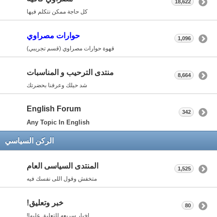
18,622
كل حاجة ممكن نتكلم فيها
حوارات مصراوي
1,096
قهوة حوارات مصراوي (قسم تجريبي)
منتدى الترحيب و المناسبات
8,664
شد حيلك وعرفنا بحضرتك
English Forum
342
Any Topic In English
الركن السياسي
المنتدى السياسى العام
1,525
متخفش وقول اللى نفسك فيه
خبر وتعليق!
80
اخبار سريعه للتعليق عليها!