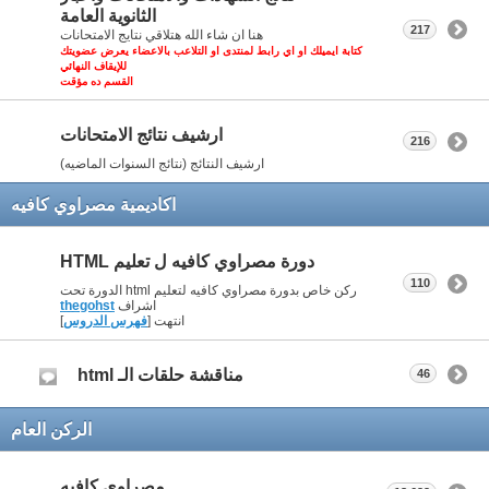
الثانوية العامة
217
هنا ان شاء الله هتلاقي نتايج الامتحانات
كتابة ايميلك او اي رابط لمنتدى او التلاعب بالاعضاء يعرض عضويتك
للإيقاف النهائي
القسم ده مؤقت
ارشيف نتائج الامتحانات
216
ارشيف النتائج (نتائج السنوات الماضيه)
اكاديمية مصراوي كافيه
دورة مصراوي كافيه ل تعليم HTML
110
ركن خاص بدورة مصراوي كافيه لتعليم html الدورة تحت
اشراف
thegohst
انتهت [
فهرس الدروس
]
مناقشة حلقات الـ html
46
الركن العام
مصراوي كافيه