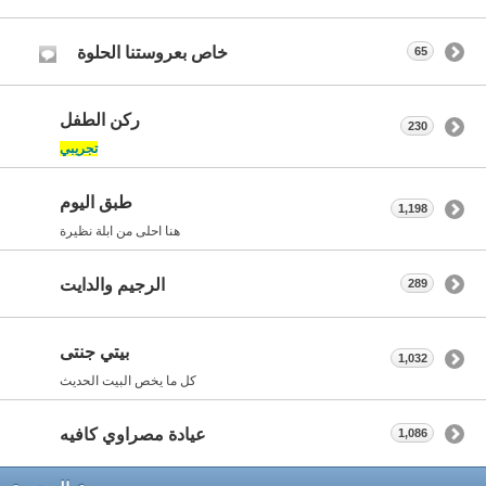
خاص بعروستنا الحلوة
65
ركن الطفل
230
تجريبي
طبق اليوم
1,198
هنا احلى من ابلة نظيرة
الرجيم والدايت
289
بيتي جنتى
1,032
كل ما يخص البيت الحديث
عيادة مصراوي كافيه
1,086