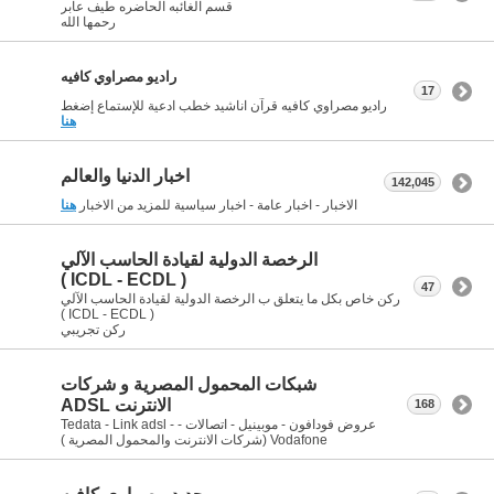
قسم الغائبه الحاضره طيف عابر
رحمها الله
راديو مصراوي كافيه
17
راديو مصراوي كافيه قرآن اناشيد خطب ادعية للإستماع إضغط
هنا
اخبار الدنيا والعالم
142,045
الاخبار - اخبار عامة - اخبار سياسية للمزيد من الاخبار
هنا
الرخصة الدولية لقيادة الحاسب الآلي
( ICDL - ECDL )
47
ركن خاص بكل ما يتعلق ب الرخصة الدولية لقيادة الحاسب الآلي
( ICDL - ECDL )
ركن تجريبي
شبكات المحمول المصرية و شركات
الانترنت ADSL
168
عروض فودافون - موبينيل - اتصالات - Tedata - Link adsl -
Vodafone (شركات الانترنت والمحمول المصرية )