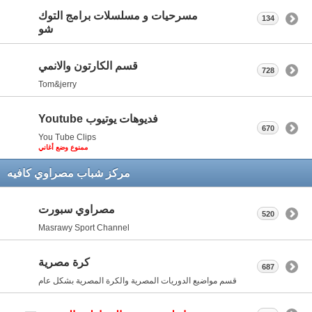
مسرحيات و مسلسلات برامج التوك
134
شو
قسم الكارتون والانمي
728
Tom&jerry
فديوهات يوتيوب Youtube
670
You Tube Clips
ممنوع وضع أغاني
مركز شباب مصراوي كافيه
مصراوي سبورت
520
Masrawy Sport Channel
كرة مصرية
687
قسم مواضيع الدوريات المصرية والكرة المصرية بشكل عام