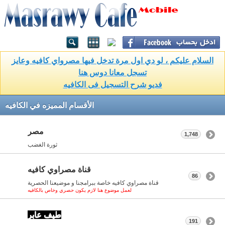
السلام عليكم ، لو دي اول مرة تدخل فيها مصرواي كافيه وعايز
تسجل معانا دوس هنا
فديو شرح التسجيل فى الكافيه
الأقسام المميزه في الكافيه
مصر
1,748
ثورة الغضب
قناة مصراوي كافيه
86
قناة مصراوي كافيه خاصة ببرامجنا و موضيعنا الحصرية
لعمل موضوع هنا لازم يكون حصري وخاص بالكافيه
طيف عابر
191