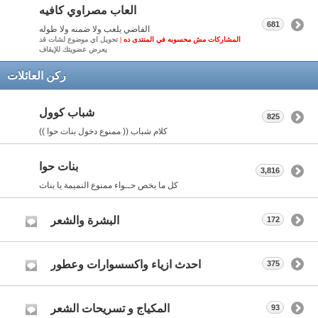
العاب مصراوي كافيه
681
الفاضي يلعب ولا ضمنه ولا طوله
المشاركات مش محسوبه في المنتدى ده |
تحويل اي موضوع لشات قد
يعرض عضويتك للإيقاف
ركن العائلات
شباب كوول
825
كلام شباب (( ممنوع دخول بنات حوا ))
بنات حوا
3,816
كل ما يخص حــواء ممنوع النميمة يا بنات
البشرة والشعر
172
احدث ازياء واكسسوارات وعطور
375
المكياج و تسريحات الشعر
93