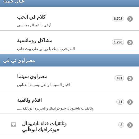
عيال حبيبة
كلام في الحب
6,703
أرغي يا عم الرومانسي
مشاكل رومانسية
1,296
الله يخرب بيتك يا روميو على بيت هانى
مصراوي تي في
مصراوي سينما
491
اخبار السينما والفن ونميمة القنانين
افلام وثائقية
41
وثائقيات ناشيونال جيوجرافيك والجزيرة الوثائقة .....
وثائقيات قناة ناشيونال
2
جيوغرافيك ابوظبي