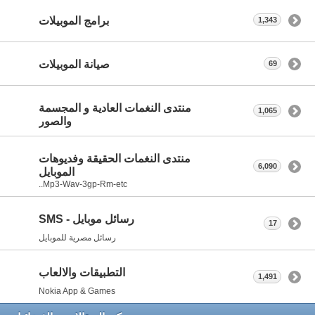
برامج الموبيلات
1,343
صيانة الموبيلات
69
منتدى النغمات العادية و المجسمة
1,065
والصور
منتدى النغمات الحقيقة وفديوهات
6,090
الموبايل
Mp3-Wav-3gp-Rm-etc..
رسائل موبايل - SMS
17
رسائل مصرية للموبايل
التطبيقات والالعاب
1,491
Nokia App & Games