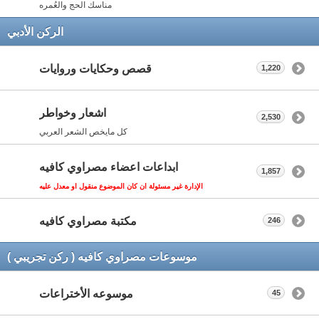
مناسك الحج والعُمره
الركن الأدبي
قصص وحكايات وروايات
1,220
اشعار وخواطر
2,530
كل مايخص الشعر العربي
ابداعات اعضاء مصراوي كافيه
1,857
الإدارة غير مسئولة ان كان الموضوع منقول او معدل عليه
مكتبة مصراوي كافيه
246
موسوعات مصراوي كافيه ( ركن تجريبي )
موسوعه الأختراعات
45