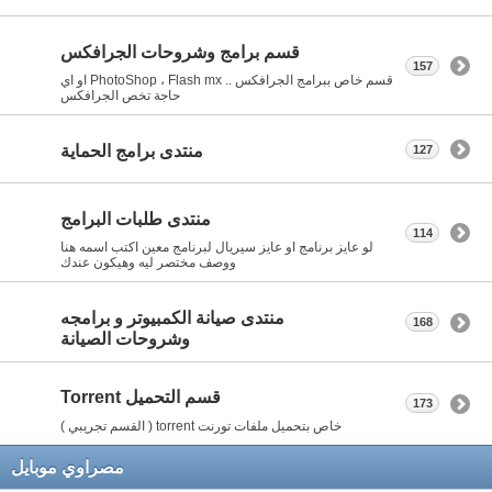
قسم برامج وشروحات الجرافكس
157
قسم خاص ببرامج الجرافكس .. PhotoShop ، Flash mx او اي
حاجة تخص الجرافكس
منتدى برامج الحماية
127
منتدى طلبات البرامج
114
لو عايز برنامج او عايز سيريال لبرنامج معين اكتب اسمه هنا
ووصف مختصر ليه وهيكون عندك
منتدى صيانة الكمبيوتر و برامجه
168
وشروحات الصيانة
قسم التحميل Torrent
173
خاص بتحميل ملفات تورنت torrent ( القسم تجريبي )
مصراوي موبايل