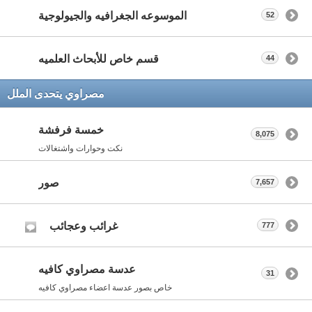
الموسوعه الجغرافيه والجيولوجية
52
قسم خاص للأبحاث العلميه
44
مصراوي يتحدى الملل
خمسة فرفشة
8,075
نكت وحوارات واشتغالات
صور
7,657
غرائب وعجائب
777
عدسة مصراوي كافيه
31
خاص بصور عدسة اعضاء مصراوي كافيه