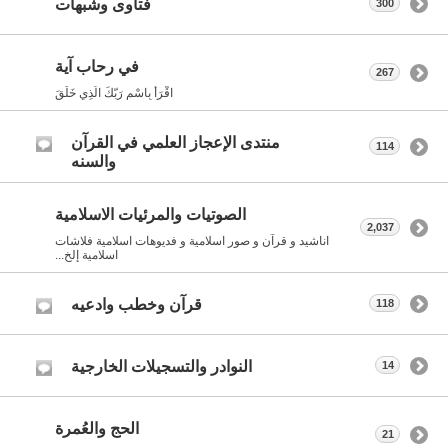
فتاوى وشبهات
300
في رحاب آية
267
اقْرَأْ بِاسْمِ رَبّكَ الّذِي خَلَقَ
منتدى الإعجاز العلمي في القرآن
114
والسنه
الصوتيات والمرئيات الاسلامية
2,037
اناشيد و قرآن و صور اسلامية و فديوهات اسلامية فلاشات
اسلامية إلخ...
قرآن وخطب وادعيه
118
النوادر والتسجيلات الخارجية
14
الحج والعُمرة
21