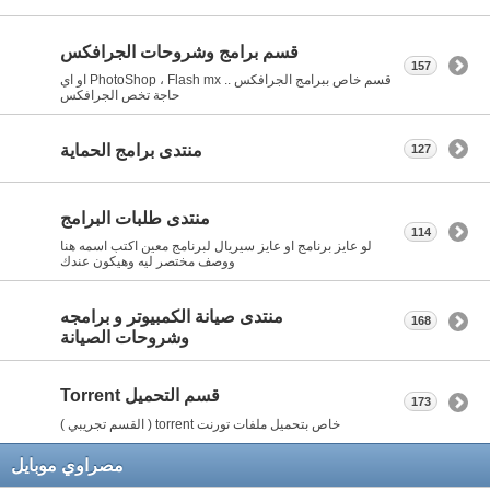
قسم برامج وشروحات الجرافكس
157
قسم خاص ببرامج الجرافكس .. PhotoShop ، Flash mx او اي
حاجة تخص الجرافكس
منتدى برامج الحماية
127
منتدى طلبات البرامج
114
لو عايز برنامج او عايز سيريال لبرنامج معين اكتب اسمه هنا
ووصف مختصر ليه وهيكون عندك
منتدى صيانة الكمبيوتر و برامجه
168
وشروحات الصيانة
قسم التحميل Torrent
173
خاص بتحميل ملفات تورنت torrent ( القسم تجريبي )
مصراوي موبايل