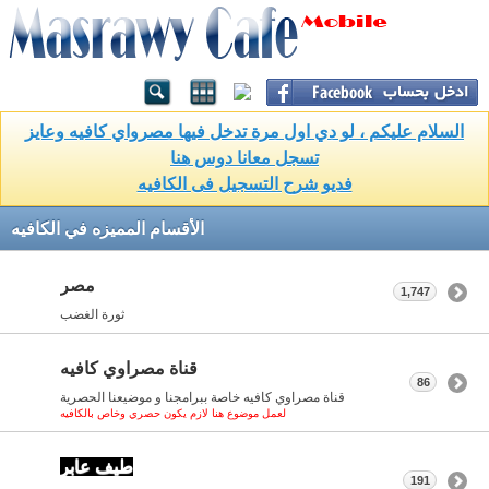
السلام عليكم ، لو دي اول مرة تدخل فيها مصرواي كافيه وعايز
تسجل معانا دوس هنا
فديو شرح التسجيل فى الكافيه
الأقسام المميزه في الكافيه
مصر
1,747
ثورة الغضب
قناة مصراوي كافيه
86
قناة مصراوي كافيه خاصة ببرامجنا و موضيعنا الحصرية
لعمل موضوع هنا لازم يكون حصري وخاص بالكافيه
طيف عابر
191