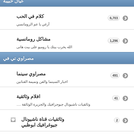
عيال حبيبة
كلام في الحب
6,703
أرغي يا عم الرومانسي
مشاكل رومانسية
1,296
الله يخرب بيتك يا روميو على بيت هانى
مصراوي تي في
مصراوي سينما
491
اخبار السينما والفن ونميمة القنانين
افلام وثائقية
41
وثائقيات ناشيونال جيوجرافيك والجزيرة الوثائقة .....
وثائقيات قناة ناشيونال
2
جيوغرافيك ابوظبي