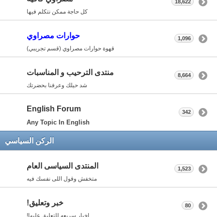
18,622
كل حاجة ممكن نتكلم فيها
حوارات مصراوي
1,096
قهوة حوارات مصراوي (قسم تجريبي)
منتدى الترحيب و المناسبات
8,664
شد حيلك وعرفنا بحضرتك
English Forum
342
Any Topic In English
الركن السياسي
المنتدى السياسى العام
1,523
متخفش وقول اللى نفسك فيه
خبر وتعليق!
80
اخبار سريعه للتعليق عليها!