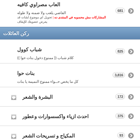
العاب مصراوي كافيه
681
الفاضي يلعب ولا ضمنه ولا طوله
المشاركات مش محسوبه في المنتدى ده |
تحويل اي موضوع لشات قد
يعرض عضويتك للإيقاف
ركن العائلات
شباب كوول
825
كلام شباب (( ممنوع دخول بنات حوا ))
بنات حوا
3,816
كل ما يخص حــواء ممنوع النميمة يا بنات
البشرة والشعر
172
احدث ازياء واكسسوارات وعطور
375
المكياج و تسريحات الشعر
93