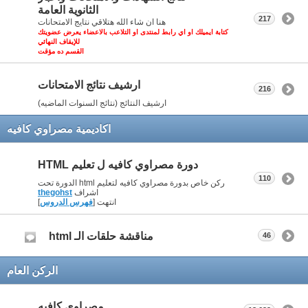
الثانوية العامة
217
هنا ان شاء الله هتلاقي نتايج الامتحانات
كتابة ايميلك او اي رابط لمنتدى او التلاعب بالاعضاء يعرض عضويتك
للإيقاف النهائي
القسم ده مؤقت
ارشيف نتائج الامتحانات
216
ارشيف النتائج (نتائج السنوات الماضيه)
اكاديمية مصراوي كافيه
دورة مصراوي كافيه ل تعليم HTML
110
ركن خاص بدورة مصراوي كافيه لتعليم html الدورة تحت
اشراف
thegohst
انتهت [
فهرس الدروس
]
مناقشة حلقات الـ html
46
الركن العام
مصراوي كافيه