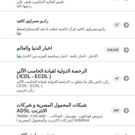
قسم الغائبه الحاضره طيف عابر
رحمها الله
راديو مصراوي كافيه
17
راديو مصراوي كافيه قرآن اناشيد خطب ادعية للإستماع إضغط
هنا
اخبار الدنيا والعالم
142,042
الاخبار - اخبار عامة - اخبار سياسية للمزيد من الاخبار
هنا
الرخصة الدولية لقيادة الحاسب الآلي
( ICDL - ECDL )
47
ركن خاص بكل ما يتعلق ب الرخصة الدولية لقيادة الحاسب الآلي
( ICDL - ECDL )
ركن تجريبي
شبكات المحمول المصرية و شركات
الانترنت ADSL
168
عروض فودافون - موبينيل - اتصالات - Tedata - Link adsl -
Vodafone (شركات الانترنت والمحمول المصرية )