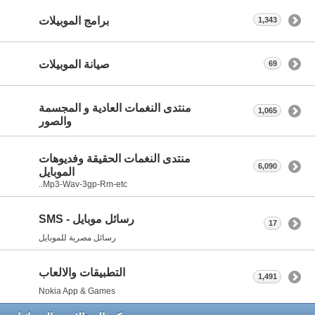
برامج الموبيلات
1,343
صيانة الموبيلات
69
منتدى النغمات العادية و المجسمة
1,065
والصور
منتدى النغمات الحقيقة وفديوهات
6,090
الموبايل
Mp3-Wav-3gp-Rm-etc..
رسائل موبايل - SMS
17
رسائل مصرية للموبايل
التطبيقات والالعاب
1,491
Nokia App & Games