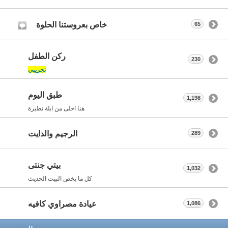
خاص بعروستنا الحلوة
65
ركن الطفل
230
تجريبي
طبق اليوم
1,198
هنا احلى من ابلة نظيرة
الرجيم والدايت
289
بيتي جنتى
1,032
كل ما يخص البيت الحديث
عيادة مصراوي كافيه
1,086