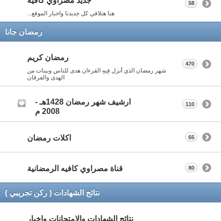
جديد مصراوي كافيه
58
هنا هتلاقي كل جديدنا واخبار الموقع...
رمضان جانا
رمضان كريم
470
شهر رمضان الذي أنزل فِيهِ القرءان هدى للناس وبينات من
الهدى والفرقان
ارشيف شهر رمضان 1428هـ -
110
2008 م
اكلات رمضان
65
قناة مصراوي كافيه الرمضانية
80
نتائج الشهادات ( ركن تجريبي )
نتائج الشهادات والامتحانات واخبار