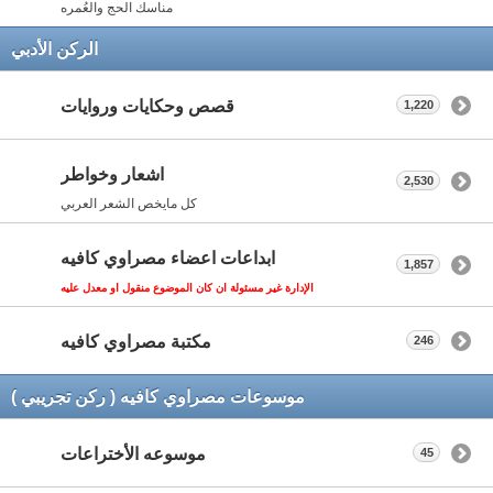
مناسك الحج والعُمره
الركن الأدبي
قصص وحكايات وروايات
1,220
اشعار وخواطر
2,530
كل مايخص الشعر العربي
ابداعات اعضاء مصراوي كافيه
1,857
الإدارة غير مسئولة ان كان الموضوع منقول او معدل عليه
مكتبة مصراوي كافيه
246
موسوعات مصراوي كافيه ( ركن تجريبي )
موسوعه الأختراعات
45