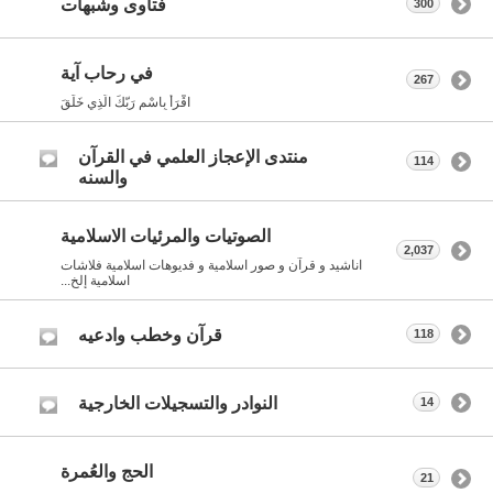
فتاوى وشبهات
300
في رحاب آية
267
اقْرَأْ بِاسْمِ رَبّكَ الّذِي خَلَقَ
منتدى الإعجاز العلمي في القرآن
114
والسنه
الصوتيات والمرئيات الاسلامية
2,037
اناشيد و قرآن و صور اسلامية و فديوهات اسلامية فلاشات
اسلامية إلخ...
قرآن وخطب وادعيه
118
النوادر والتسجيلات الخارجية
14
الحج والعُمرة
21