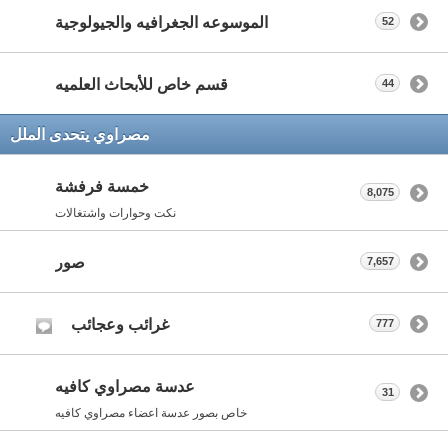
الموسوعه الجغرافيه والجيولوجية
52
قسم خاص للأبحاث العلميه
44
مصراوي يتحدى الملل
خمسة فرفشة
8,075
نكت وحوارات واشتغالات
صور
7,657
غرائب وعجائب
777
عدسة مصراوي كافيه
31
خاص بصور عدسة اعضاء مصراوي كافيه