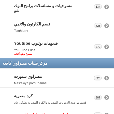
مسرحيات و مسلسلات برامج التوك
134
شو
قسم الكارتون والانمي
728
Tom&jerry
فديوهات يوتيوب Youtube
670
You Tube Clips
ممنوع وضع أغاني
مركز شباب مصراوي كافيه
مصراوي سبورت
520
Masrawy Sport Channel
كرة مصرية
687
قسم مواضيع الدوريات المصرية والكرة المصرية بشكل عام