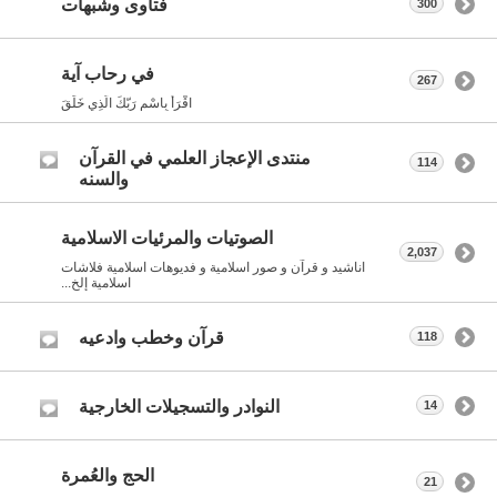
فتاوى وشبهات
300
في رحاب آية
267
اقْرَأْ بِاسْمِ رَبّكَ الّذِي خَلَقَ
منتدى الإعجاز العلمي في القرآن
114
والسنه
الصوتيات والمرئيات الاسلامية
2,037
اناشيد و قرآن و صور اسلامية و فديوهات اسلامية فلاشات
اسلامية إلخ...
قرآن وخطب وادعيه
118
النوادر والتسجيلات الخارجية
14
الحج والعُمرة
21