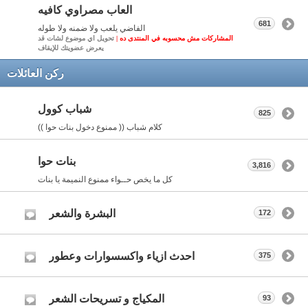
العاب مصراوي كافيه
681
الفاضي يلعب ولا ضمنه ولا طوله
المشاركات مش محسوبه في المنتدى ده |
تحويل اي موضوع لشات قد
يعرض عضويتك للإيقاف
ركن العائلات
شباب كوول
825
كلام شباب (( ممنوع دخول بنات حوا ))
بنات حوا
3,816
كل ما يخص حــواء ممنوع النميمة يا بنات
البشرة والشعر
172
احدث ازياء واكسسوارات وعطور
375
المكياج و تسريحات الشعر
93