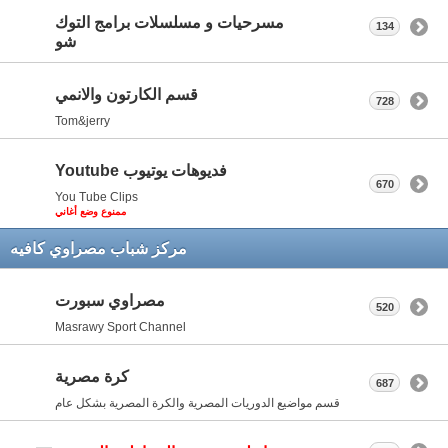
مسرحيات و مسلسلات برامج التوك
134
شو
قسم الكارتون والانمي
728
Tom&jerry
فديوهات يوتيوب Youtube
670
You Tube Clips
ممنوع وضع أغاني
مركز شباب مصراوي كافيه
مصراوي سبورت
520
Masrawy Sport Channel
كرة مصرية
687
قسم مواضيع الدوريات المصرية والكرة المصرية بشكل عام