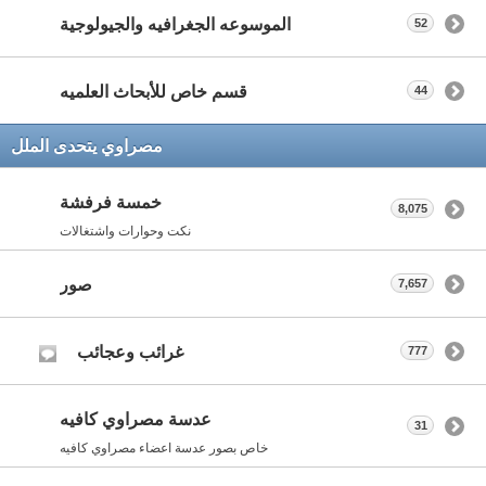
الموسوعه الجغرافيه والجيولوجية
52
قسم خاص للأبحاث العلميه
44
مصراوي يتحدى الملل
خمسة فرفشة
8,075
نكت وحوارات واشتغالات
صور
7,657
غرائب وعجائب
777
عدسة مصراوي كافيه
31
خاص بصور عدسة اعضاء مصراوي كافيه