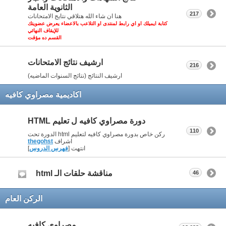
الثانوية العامة
217
هنا ان شاء الله هتلاقي نتايج الامتحانات
كتابة ايميلك او اي رابط لمنتدى او التلاعب بالاعضاء يعرض عضويتك
للإيقاف النهائي
القسم ده مؤقت
ارشيف نتائج الامتحانات
216
ارشيف النتائج (نتائج السنوات الماضيه)
اكاديمية مصراوي كافيه
دورة مصراوي كافيه ل تعليم HTML
110
ركن خاص بدورة مصراوي كافيه لتعليم html الدورة تحت
اشراف
thegohst
انتهت [
فهرس الدروس
]
مناقشة حلقات الـ html
46
الركن العام
مصراوي كافيه