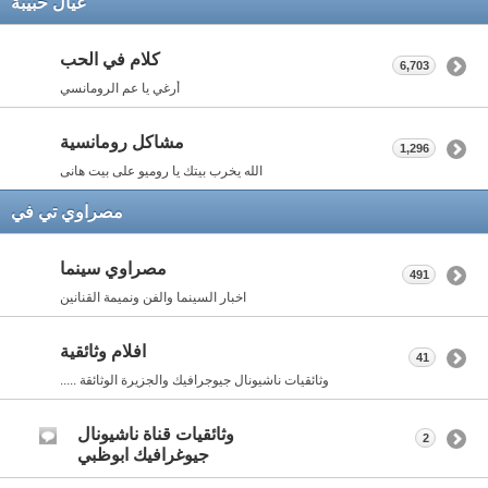
عيال حبيبة
كلام في الحب
6,703
أرغي يا عم الرومانسي
مشاكل رومانسية
1,296
الله يخرب بيتك يا روميو على بيت هانى
مصراوي تي في
مصراوي سينما
491
اخبار السينما والفن ونميمة القنانين
افلام وثائقية
41
وثائقيات ناشيونال جيوجرافيك والجزيرة الوثائقة .....
وثائقيات قناة ناشيونال
2
جيوغرافيك ابوظبي