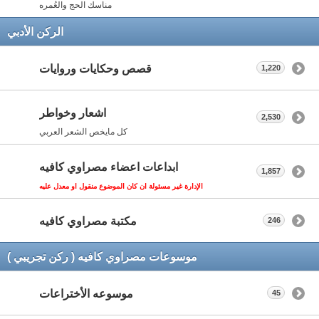
مناسك الحج والعُمره
الركن الأدبي
قصص وحكايات وروايات
1,220
اشعار وخواطر
2,530
كل مايخص الشعر العربي
ابداعات اعضاء مصراوي كافيه
1,857
الإدارة غير مسئولة ان كان الموضوع منقول او معدل عليه
مكتبة مصراوي كافيه
246
موسوعات مصراوي كافيه ( ركن تجريبي )
موسوعه الأختراعات
45