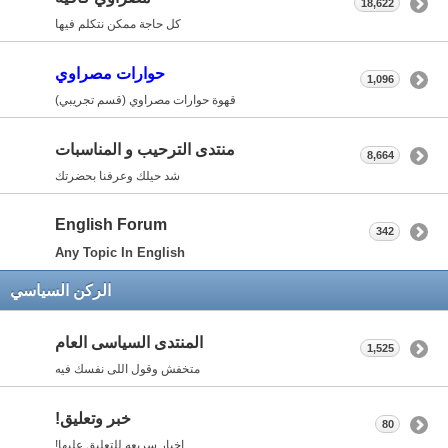
18,622
كل حاجة ممكن نتكلم فيها
حوارات مصراوي
1,096
قهوة حوارات مصراوي (قسم تجريبي)
منتدى الترحيب و المناسبات
8,664
شد حيلك وعرفنا بحضرتك
English Forum
342
Any Topic In English
الركن السياسي
المنتدى السياسى العام
1,525
متخفش وقول اللى نفسك فيه
خبر وتعليق!
80
اخبار سريعه للتعليق عليها!