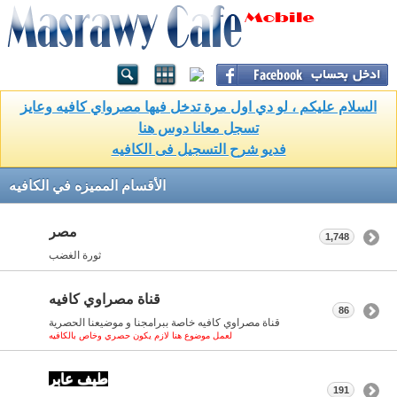
السلام عليكم ، لو دي اول مرة تدخل فيها مصرواي كافيه وعايز
تسجل معانا دوس هنا
فديو شرح التسجيل فى الكافيه
الأقسام المميزه في الكافيه
مصر
1,748
ثورة الغضب
قناة مصراوي كافيه
86
قناة مصراوي كافيه خاصة ببرامجنا و موضيعنا الحصرية
لعمل موضوع هنا لازم يكون حصري وخاص بالكافيه
طيف عابر
191