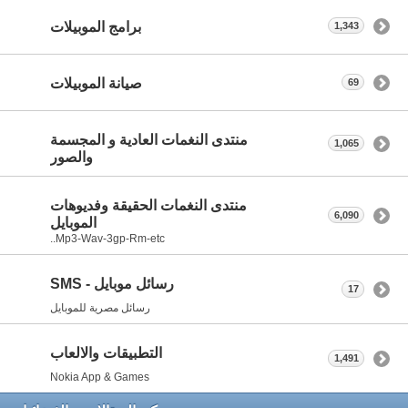
برامج الموبيلات
1,343
صيانة الموبيلات
69
منتدى النغمات العادية و المجسمة
1,065
والصور
منتدى النغمات الحقيقة وفديوهات
6,090
الموبايل
Mp3-Wav-3gp-Rm-etc..
رسائل موبايل - SMS
17
رسائل مصرية للموبايل
التطبيقات والالعاب
1,491
Nokia App & Games