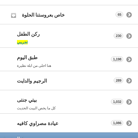
خاص بعروستنا الحلوة
65
ركن الطفل
230
تجريبي
طبق اليوم
1,198
هنا احلى من ابلة نظيرة
الرجيم والدايت
289
بيتي جنتى
1,032
كل ما يخص البيت الحديث
عيادة مصراوي كافيه
1,086