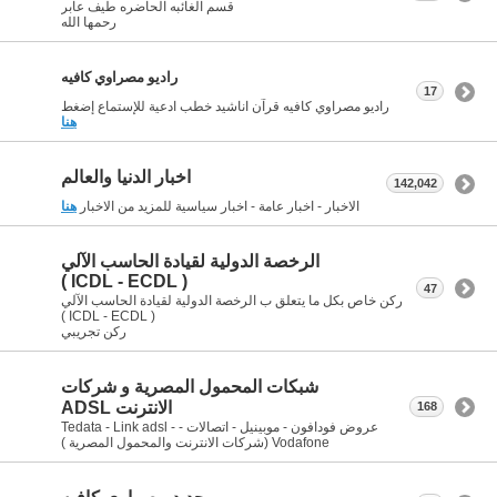
قسم الغائبه الحاضره طيف عابر
رحمها الله
راديو مصراوي كافيه
17
راديو مصراوي كافيه قرآن اناشيد خطب ادعية للإستماع إضغط
هنا
اخبار الدنيا والعالم
142,042
الاخبار - اخبار عامة - اخبار سياسية للمزيد من الاخبار
هنا
الرخصة الدولية لقيادة الحاسب الآلي
( ICDL - ECDL )
47
ركن خاص بكل ما يتعلق ب الرخصة الدولية لقيادة الحاسب الآلي
( ICDL - ECDL )
ركن تجريبي
شبكات المحمول المصرية و شركات
الانترنت ADSL
168
عروض فودافون - موبينيل - اتصالات - Tedata - Link adsl -
Vodafone (شركات الانترنت والمحمول المصرية )