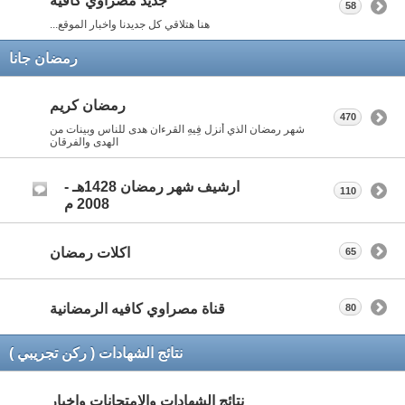
جديد مصراوي كافيه
58
هنا هتلاقي كل جديدنا واخبار الموقع...
رمضان جانا
رمضان كريم
470
شهر رمضان الذي أنزل فِيهِ القرءان هدى للناس وبينات من
الهدى والفرقان
ارشيف شهر رمضان 1428هـ -
110
2008 م
اكلات رمضان
65
قناة مصراوي كافيه الرمضانية
80
نتائج الشهادات ( ركن تجريبي )
نتائج الشهادات والامتحانات واخبار