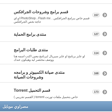
قسم برامج وشروحات الجرافكس
157
قسم خاص ببرامج الجرافكس .. PhotoShop ، Flash mx او اي
حاجة تخص الجرافكس
منتدى برامج الحماية
127
منتدى طلبات البرامج
114
لو عايز برنامج او عايز سيريال لبرنامج معين اكتب اسمه هنا
ووصف مختصر ليه وهيكون عندك
منتدى صيانة الكمبيوتر و برامجه
168
وشروحات الصيانة
قسم التحميل Torrent
173
خاص بتحميل ملفات تورنت torrent ( القسم تجريبي )
مصراوي موبايل