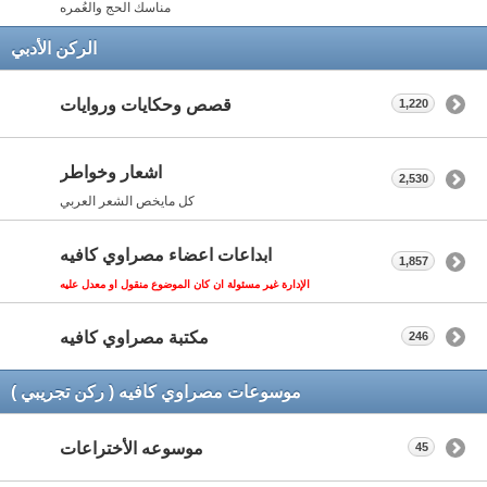
مناسك الحج والعُمره
الركن الأدبي
قصص وحكايات وروايات
1,220
اشعار وخواطر
2,530
كل مايخص الشعر العربي
ابداعات اعضاء مصراوي كافيه
1,857
الإدارة غير مسئولة ان كان الموضوع منقول او معدل عليه
مكتبة مصراوي كافيه
246
موسوعات مصراوي كافيه ( ركن تجريبي )
موسوعه الأختراعات
45