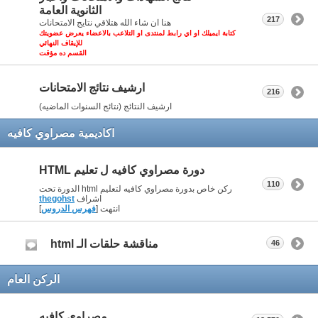
الثانوية العامة
217
هنا ان شاء الله هتلاقي نتايج الامتحانات
كتابة ايميلك او اي رابط لمنتدى او التلاعب بالاعضاء يعرض عضويتك
للإيقاف النهائي
القسم ده مؤقت
ارشيف نتائج الامتحانات
216
ارشيف النتائج (نتائج السنوات الماضيه)
اكاديمية مصراوي كافيه
دورة مصراوي كافيه ل تعليم HTML
110
ركن خاص بدورة مصراوي كافيه لتعليم html الدورة تحت
اشراف
thegohst
انتهت [
فهرس الدروس
]
مناقشة حلقات الـ html
46
الركن العام
مصراوي كافيه