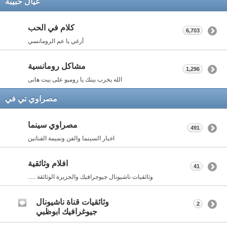
عيال حبيبة
كلام في الحب
6,703
أرغي يا عم الرومانسي
مشاكل رومانسية
1,296
الله يخرب بيتك يا روميو على بيت هانى
مصراوي تي في
مصراوي سينما
491
اخبار السينما والفن ونميمة القنانين
افلام وثائقية
41
وثائقيات ناشيونال جيوجرافيك والجزيرة الوثائقة .....
وثائقيات قناة ناشيونال
2
جيوغرافيك ابوظبي