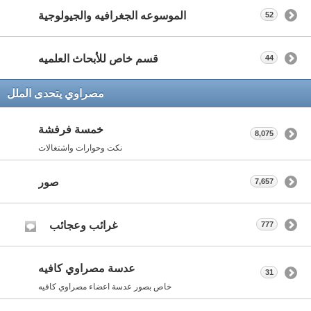
الموسوعه الجغرافيه والجيولوجية
52
قسم خاص للأبحاث العلميه
44
مصراوي يتحدى الملل
خمسة فرفشة
8,075
نكت وحوارات واشتغالات
صور
7,657
غرائب وعجائب
777
عدسة مصراوي كافيه
31
خاص بصور عدسة اعضاء مصراوي كافيه