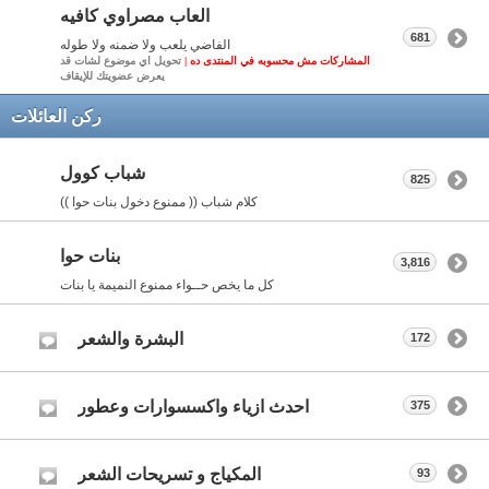
العاب مصراوي كافيه
681
الفاضي يلعب ولا ضمنه ولا طوله
المشاركات مش محسوبه في المنتدى ده |
تحويل اي موضوع لشات قد
يعرض عضويتك للإيقاف
ركن العائلات
شباب كوول
825
كلام شباب (( ممنوع دخول بنات حوا ))
بنات حوا
3,816
كل ما يخص حــواء ممنوع النميمة يا بنات
البشرة والشعر
172
احدث ازياء واكسسوارات وعطور
375
المكياج و تسريحات الشعر
93