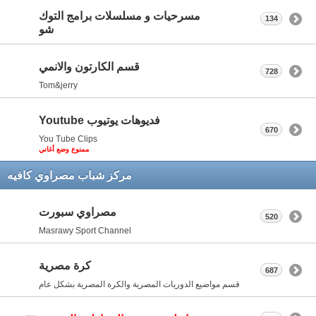
مسرحيات و مسلسلات برامج التوك
134
شو
قسم الكارتون والانمي
728
Tom&jerry
فديوهات يوتيوب Youtube
670
You Tube Clips
ممنوع وضع أغاني
مركز شباب مصراوي كافيه
مصراوي سبورت
520
Masrawy Sport Channel
كرة مصرية
687
قسم مواضيع الدوريات المصرية والكرة المصرية بشكل عام