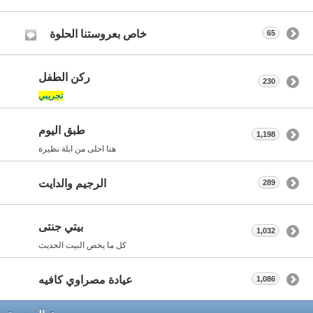
خاص بعروستنا الحلوة
65
ركن الطفل
230
تجريبي
طبق اليوم
1,198
هنا احلى من ابلة نظيرة
الرجيم والدايت
289
بيتي جنتى
1,032
كل ما يخص البيت الحديث
عيادة مصراوي كافيه
1,086