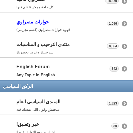
18,570
كل حاجة ممكن نتكلم فيها
حوارات مصراوي
1,096
قهوة حوارات مصراوي (قسم تجريبي)
منتدى الترحيب و المناسبات
8,664
شد حيلك وعرفنا بحضرتك
English Forum
342
Any Topic In English
الركن السياسي
المنتدى السياسى العام
1,523
متخفش وقول اللى نفسك فيه
خبر وتعليق!
80
اخبار سريعه للتعليق عليها!