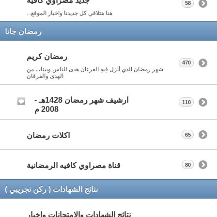
جديد مصراوي كافيه
58
هنا هتلاقي كل جديدنا واخبار الموقع...
رمضان جانا
رمضان كريم
470
شهر رمضان الذي أنزل فِيهِ القرءان هدى للناس وبينات من
الهدى والفرقان
ارشيف شهر رمضان 1428هـ -
110
2008 م
اكلات رمضان
65
قناة مصراوي كافيه الرمضانية
80
نتائج الشهادات ( ركن تجريبي )
نتائج الشهادات والامتحانات واخبار