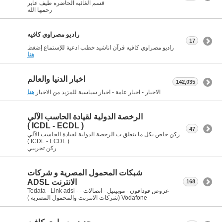
قسم الغائبه الحاضره طيف عابر
رحمها الله
راديو مصراوي كافيه
17
راديو مصراوي كافيه قرآن اناشيد خطب ادعية للإستماع إضغط
هنا
اخبار الدنيا والعالم
142,035
الاخبار - اخبار عامة - اخبار سياسية للمزيد من الاخبار
هنا
الرخصة الدولية لقيادة الحاسب الآلي
( ICDL - ECDL )
47
ركن خاص بكل ما يتعلق ب الرخصة الدولية لقيادة الحاسب الآلي
( ICDL - ECDL )
ركن تجريبي
شبكات المحمول المصرية و شركات
الانترنت ADSL
168
عروض فودافون - موبينيل - اتصالات - Tedata - Link adsl -
Vodafone (شركات الانترنت والمحمول المصرية )