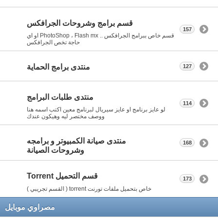
قسم برامج وشروحات الجرافكس
157
قسم خاص ببرامج الجرافكس .. PhotoShop ، Flash mx او اي
حاجة تخص الجرافكس
منتدى برامج الحماية
127
منتدى طلبات البرامج
114
لو عايز برنامج او عايز سيريال لبرنامج معين اكتب اسمه هنا
ووصف مختصر ليه وهيكون عندك
منتدى صيانة الكمبيوتر و برامجه
168
وشروحات الصيانة
قسم التحميل Torrent
173
خاص بتحميل ملفات تورنت torrent ( القسم تجريبي )
مصراوي موبايل