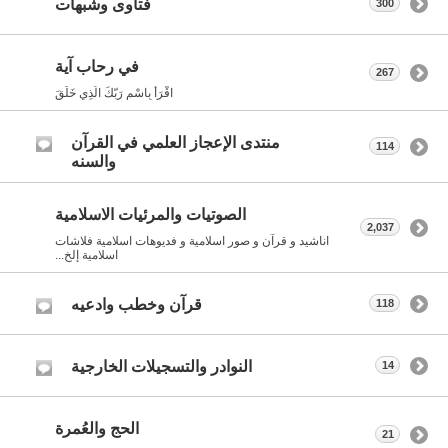
فتاوى وشبهات
300
في رحاب آية
267
اقْرَأْ بِاسْمِ رَبّكَ الّذِي خَلَقَ
منتدى الإعجاز العلمي في القرآن
114
والسنه
الصوتيات والمرئيات الاسلامية
2,037
اناشيد و قرآن و صور اسلامية و فديوهات اسلامية فلاشات
اسلامية إلخ...
قرآن وخطب وادعيه
118
النوادر والتسجيلات الخارجية
14
الحج والعُمرة
21