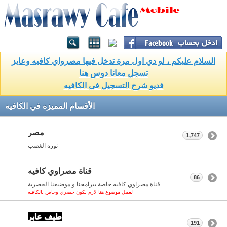
السلام عليكم ، لو دي اول مرة تدخل فيها مصرواي كافيه وعايز
تسجل معانا دوس هنا
فديو شرح التسجيل فى الكافيه
الأقسام المميزه في الكافيه
مصر
1,747
ثورة الغضب
قناة مصراوي كافيه
86
قناة مصراوي كافيه خاصة ببرامجنا و موضيعنا الحصرية
لعمل موضوع هنا لازم يكون حصري وخاص بالكافيه
طيف عابر
191