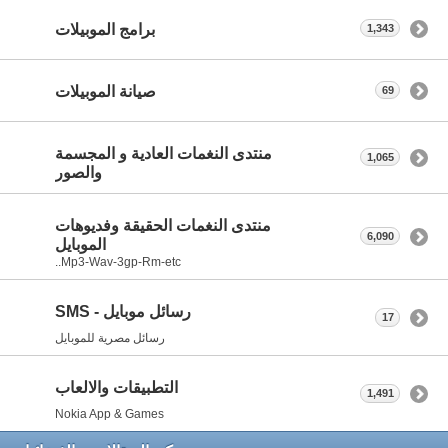
برامج الموبيلات
1,343
صيانة الموبيلات
69
منتدى النغمات العادية و المجسمة
1,065
والصور
منتدى النغمات الحقيقة وفديوهات
6,090
الموبايل
Mp3-Wav-3gp-Rm-etc..
رسائل موبايل - SMS
17
رسائل مصرية للموبايل
التطبيقات والالعاب
1,491
Nokia App & Games