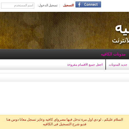
التسجيل
تسجيل الدخول:
مدونات الكافيه
جديد المدونات
اجعل جميع الاقسام مقروءة
السلام عليكم ، لو دي اول مرة تدخل فيها مصرواي كافيه وعايز تسجل معانا دوس هنا
فديو شرح التسجيل فى الكافيه