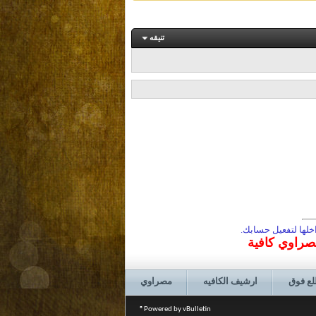
تنيقه
لها لتفعيل حسابك.
مصراوي كافية
لع فوق
ارشيف الكافيه
مصراوي
Powered by vBulletin®