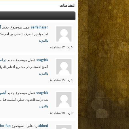
النشاطات
seifelnaser
عمل موضوع جديد
أ
تُعد مواسير الصرف الصحي من أهم مكونا
المزيد
0 رد | 17 مشاهدة
sragrizk
عمل موضوع جديد
دراس
أصبح الاستثمار في مشاريع أقفاص الدواج
المزيد
0 رد | 15 مشاهدة
sragrizk
عمل موضوع جديد
أهمي
تعد دراسة الجدوى خطوة أساسية قبل تنف
المزيد
0 رد | 13 مشاهدة
abbed
رد على الموضوع
for fun