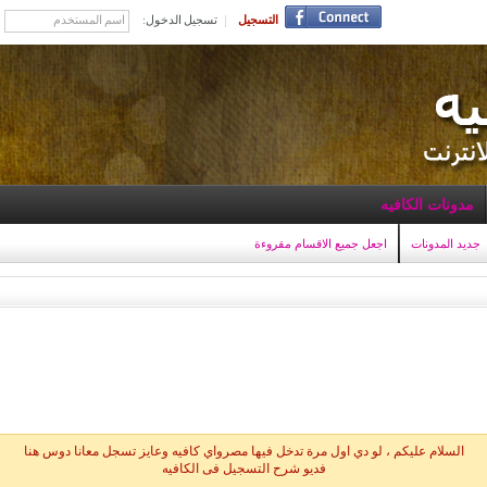
التسجيل
تسجيل الدخول:
مدونات الكافيه
جديد المدونات
اجعل جميع الاقسام مقروءة
السلام عليكم ، لو دي اول مرة تدخل فيها مصرواي كافيه وعايز تسجل معانا دوس هنا
فديو شرح التسجيل فى الكافيه