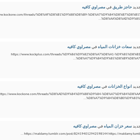
ديد
حاجز طريق
في
مصراوي كافيه
/www.kockone.com/threads/%D8%AF%D8%B1%D9%88%D8%B9-%D8%A7%D9%84%D8%B7%D8%B
%D8%AA%D8%AD%D9%85%
ديد
سعات خزانات المياه
في
مصراوي كافيه
https://www.kockplus.com/threads/%D9%86%D9%82%D8%A7%D8%A1-%D9%85%D8
%D8%A7%D9%84%D9%85%D8%B9%D8%A7%
ديد
انواع الخزانات
في
مصراوي كافيه
https://www.kockone.com/threads/%D8%AD%D9%84%D9%88%D9%84-%D8%A7%D9%84%D8%
%D8%A7%D9%84%D8%B0%D9%83%D
ديد
سعر خزان المياه
في
مصراوي كافيه
https://maldamy.tumblr.com/post/824194012942598144 https://maldamy.tumbl