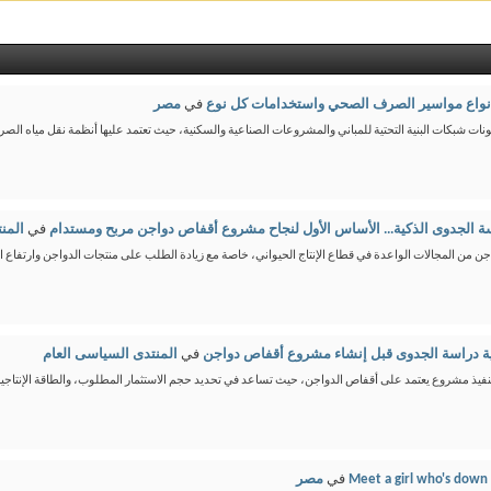
نواع مواسير الصرف الصحي واستخدامات كل نوع
في
مصر
ت شبكات البنية التحتية للمباني والمشروعات الصناعية والسكنية، حيث تعتمد عليها أنظمة نقل مياه الص
ة الجدوى الذكية... الأساس الأول لنجاح مشروع أقفاص دواجن مربح ومستدام
في
المن
ن من المجالات الواعدة في قطاع الإنتاج الحيواني، خاصة مع زيادة الطلب على منتجات الدواجن وارتفاع ال
ة دراسة الجدوى قبل إنشاء مشروع أقفاص دواجن
في
المنتدى السياسى العام
يذ مشروع يعتمد على أقفاص الدواجن، حيث تساعد في تحديد حجم الاستثمار المطلوب، والطاقة الإنتاجية،
Meet a girl who's down 
في
مصر