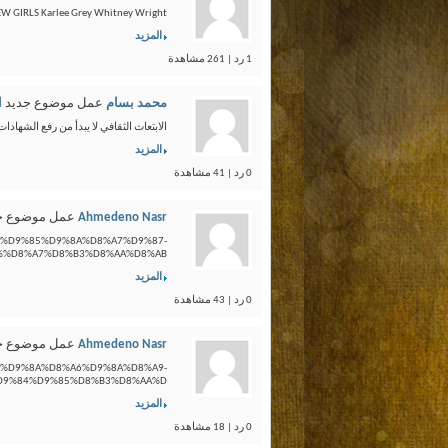
NEW GIRLS Karlee Grey Whitney Wright...
المزيد
1 رد | 261 مشاهدة
محمد بسام
عمل موضوع جديد
ا
الابتعاث الثقافي لا يبدأ من رفع الشهادا
المزيد
0 رد | 41 مشاهدة
Ahmedeno Nasr
عمل موضوع ج
84%D9%85%D9%8A%D8%A7%D9%87-
%D8%A7%D8%B3%D8%AA%D8%AB%...
المزيد
0 رد | 43 مشاهدة
Ahmedeno Nasr
عمل موضوع ج
A8%D9%8A%D8%A6%D9%8A%D8%A9-
9%84%D9%85%D8%B3%D8%AA%D...
المزيد
0 رد | 18 مشاهدة