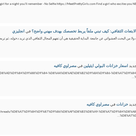
 girl for a night you'll remember - No Selfie https://MeetPrettyGirls.com Find a girl who excites you 
لابتعاث الثقافي: كيف تبني ملفاً يربط تخصصك بهدف مهني واضح؟
في
انجليزي
ت ولا من البحث العشوائي عن جامعة. البداية الحقيقية هي أن تفهم المجال الثقافي الذي تريد دخوله، ثم تربط 
ديد
اسعار خزانات البولي ايثيلين
في
مصراوي كافيه
eads/%D8%AD%D9%84%D9%88%D9%84-%D8%AA%D8%AE%D8%B2%D9%8A%D9%86-%D8%A7%D9%
ديد
خزانات
في
مصراوي كافيه
com/threads/%D8%A7%D9%84%D9%87%D9%86%D8%AF%D8%B3%D8%A9-%D8%A7%D9%84%D8%
%D8%A7%D