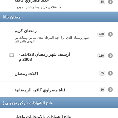
جديد مصراوي كافيه
58
هنا هتلاقي كل جديدنا واخبار الموقع...
رمضان جانا
رمضان كريم
470
شهر رمضان الذي أنزل فِيهِ القرءان هدى للناس وبينات من
الهدى والفرقان
ارشيف شهر رمضان 1428هـ -
110
2008 م
اكلات رمضان
65
قناة مصراوي كافيه الرمضانية
80
نتائج الشهادات ( ركن تجريبي )
نتائج الشهادات والامتحانات واخبار