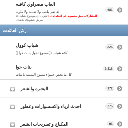
العاب مصراوي كافيه
681
الفاضي يلعب ولا ضمنه ولا طوله
المشاركات مش محسوبه في المنتدى ده |
تحويل اي موضوع لشات قد
يعرض عضويتك للإيقاف
ركن العائلات
شباب كوول
825
كلام شباب (( ممنوع دخول بنات حوا ))
بنات حوا
3,816
كل ما يخص حــواء ممنوع النميمة يا بنات
البشرة والشعر
172
احدث ازياء واكسسوارات وعطور
375
المكياج و تسريحات الشعر
93