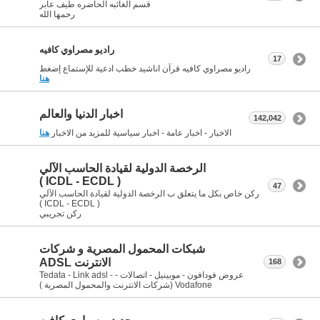
قسم الغائبه الحاضره طيف عابر
رحمها الله
راديو مصراوي كافيه
17
راديو مصراوي كافيه قرآن اناشيد خطب ادعية للإستماع إضغط
هنا
اخبار الدنيا والعالم
142,042
الاخبار - اخبار عامة - اخبار سياسية للمزيد من الاخبار
هنا
الرخصة الدولية لقيادة الحاسب الآلي
( ICDL - ECDL )
47
ركن خاص بكل ما يتعلق ب الرخصة الدولية لقيادة الحاسب الآلي
( ICDL - ECDL )
ركن تجريبي
شبكات المحمول المصرية و شركات
الانترنت ADSL
168
عروض فودافون - موبينيل - اتصالات - Tedata - Link adsl -
Vodafone (شركات الانترنت والمحمول المصرية )