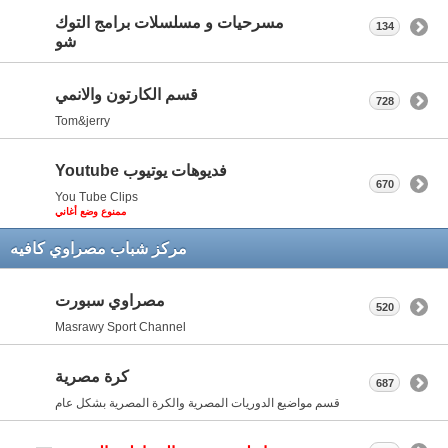
مسرحيات و مسلسلات برامج التوك
134
شو
قسم الكارتون والانمي
728
Tom&jerry
فديوهات يوتيوب Youtube
670
You Tube Clips
ممنوع وضع أغاني
مركز شباب مصراوي كافيه
مصراوي سبورت
520
Masrawy Sport Channel
كرة مصرية
687
قسم مواضيع الدوريات المصرية والكرة المصرية بشكل عام