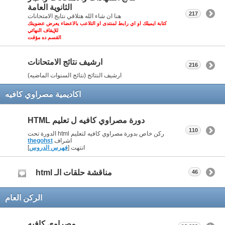
الثانوية العامة
217
هنا ان شاء الله هتلاقي نتايج الامتحانات
كتابة ايميلك او اي رابط لمنتدى او التلاعب بالاعضاء يعرض عضويتك
للإيقاف النهائي
القسم ده مؤقت
ارشيف نتائج الامتحانات
216
ارشيف النتائج (نتائج السنوات الماضيه)
اكاديمية مصراوي كافيه
دورة مصراوي كافيه ل تعليم HTML
110
ركن خاص بدورة مصراوي كافيه لتعليم html الدورة تحت
اشراف
thegohst
انتهت [
فهرس الدروس
]
مناقشة حلقات الـ html
46
الركن العام
مصراوي كافيه