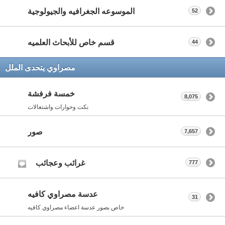
الموسوعه الجغرافيه والجيولوجية
52
قسم خاص للأبحاث العلميه
44
مصراوي يتحدى الملل
خمسة فرفشة
8,075
نكت وحوارات واشتغالات
صور
7,657
غرائب وعجائب
777
عدسة مصراوي كافيه
31
خاص بصور عدسة اعضاء مصراوي كافيه