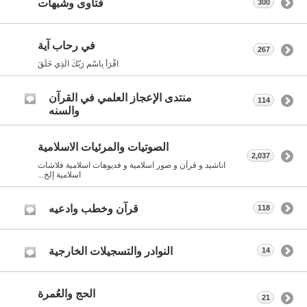
فتاوى وشبهات
300
في رحاب آية
267
اقْرَأْ بِاسْمِ رَبّكَ الّذِي خَلَقَ
منتدى الإعجاز العلمي في القرآن
114
والسنه
الصوتيات والمرئيات الاسلامية
2,037
اناشيد و قرآن و صور اسلامية و فديوهات اسلامية فلاشات
اسلامية إلخ...
قرآن وخطب وادعيه
118
النوادر والتسجيلات الخارجية
14
الحج والعُمرة
21