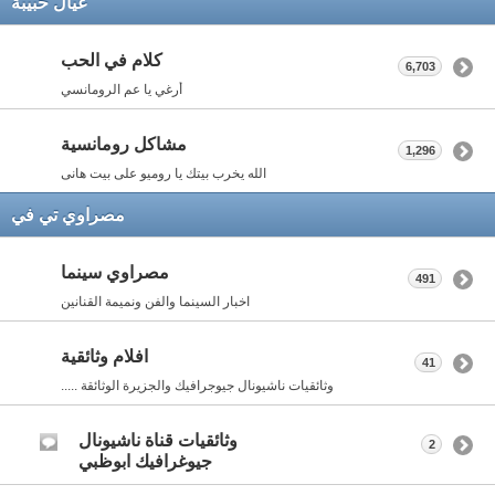
عيال حبيبة
كلام في الحب
6,703
أرغي يا عم الرومانسي
مشاكل رومانسية
1,296
الله يخرب بيتك يا روميو على بيت هانى
مصراوي تي في
مصراوي سينما
491
اخبار السينما والفن ونميمة القنانين
افلام وثائقية
41
وثائقيات ناشيونال جيوجرافيك والجزيرة الوثائقة .....
وثائقيات قناة ناشيونال
2
جيوغرافيك ابوظبي