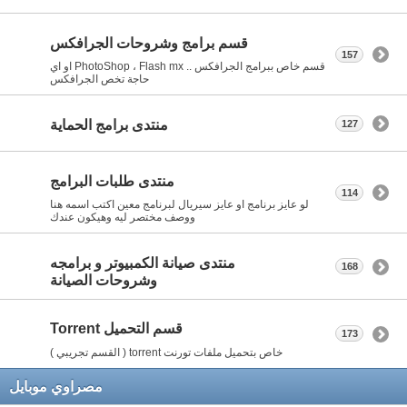
قسم برامج وشروحات الجرافكس
157
قسم خاص ببرامج الجرافكس .. PhotoShop ، Flash mx او اي
حاجة تخص الجرافكس
منتدى برامج الحماية
127
منتدى طلبات البرامج
114
لو عايز برنامج او عايز سيريال لبرنامج معين اكتب اسمه هنا
ووصف مختصر ليه وهيكون عندك
منتدى صيانة الكمبيوتر و برامجه
168
وشروحات الصيانة
قسم التحميل Torrent
173
خاص بتحميل ملفات تورنت torrent ( القسم تجريبي )
مصراوي موبايل