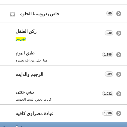
خاص بعروستنا الحلوة
65
ركن الطفل
230
تجريبي
طبق اليوم
1,198
هنا احلى من ابلة نظيرة
الرجيم والدايت
289
بيتي جنتى
1,032
كل ما يخص البيت الحديث
عيادة مصراوي كافيه
1,086