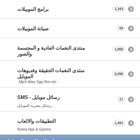
برامج الموبيلات
1,343
صيانة الموبيلات
69
منتدى النغمات العادية و المجسمة
1,065
والصور
منتدى النغمات الحقيقة وفديوهات
6,090
الموبايل
Mp3-Wav-3gp-Rm-etc..
رسائل موبايل - SMS
17
رسائل مصرية للموبايل
التطبيقات والالعاب
1,491
Nokia App & Games