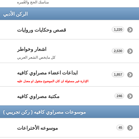
مناسك الحج والعُمره
الركن الأدبي
قصص وحكايات وروايات
1,220
اشعار وخواطر
2,530
كل مايخص الشعر العربي
ابداعات اعضاء مصراوي كافيه
1,857
الإدارة غير مسئولة ان كان الموضوع منقول او معدل عليه
مكتبة مصراوي كافيه
246
موسوعات مصراوي كافيه ( ركن تجريبي )
موسوعه الأختراعات
45