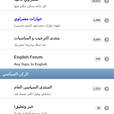
18,622
كل حاجة ممكن نتكلم فيها
حوارات مصراوي
1,096
قهوة حوارات مصراوي (قسم تجريبي)
منتدى الترحيب و المناسبات
8,664
شد حيلك وعرفنا بحضرتك
English Forum
342
Any Topic In English
الركن السياسي
المنتدى السياسى العام
1,523
متخفش وقول اللى نفسك فيه
خبر وتعليق!
80
اخبار سريعه للتعليق عليها!