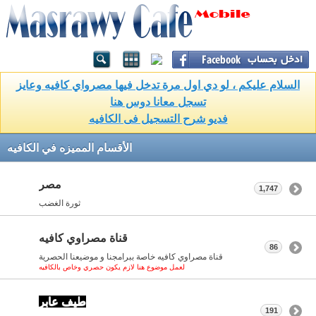
السلام عليكم ، لو دي اول مرة تدخل فيها مصرواي كافيه وعايز
تسجل معانا دوس هنا
فديو شرح التسجيل فى الكافيه
الأقسام المميزه في الكافيه
مصر
1,747
ثورة الغضب
قناة مصراوي كافيه
86
قناة مصراوي كافيه خاصة ببرامجنا و موضيعنا الحصرية
لعمل موضوع هنا لازم يكون حصري وخاص بالكافيه
طيف عابر
191