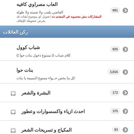
العاب مصراوي كافيه
681
الفاضي يلعب ولا ضمنه ولا طوله
المشاركات مش محسوبه في المنتدى ده |
تحويل اي موضوع لشات قد
يعرض عضويتك للإيقاف
ركن العائلات
شباب كوول
825
كلام شباب (( ممنوع دخول بنات حوا ))
بنات حوا
3,816
كل ما يخص حــواء ممنوع النميمة يا بنات
البشرة والشعر
172
احدث ازياء واكسسوارات وعطور
375
المكياج و تسريحات الشعر
93