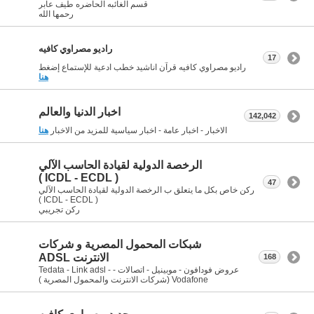
قسم الغائبه الحاضره طيف عابر
رحمها الله
راديو مصراوي كافيه
17
راديو مصراوي كافيه قرآن اناشيد خطب ادعية للإستماع إضغط
هنا
اخبار الدنيا والعالم
142,042
الاخبار - اخبار عامة - اخبار سياسية للمزيد من الاخبار
هنا
الرخصة الدولية لقيادة الحاسب الآلي
( ICDL - ECDL )
47
ركن خاص بكل ما يتعلق ب الرخصة الدولية لقيادة الحاسب الآلي
( ICDL - ECDL )
ركن تجريبي
شبكات المحمول المصرية و شركات
الانترنت ADSL
168
عروض فودافون - موبينيل - اتصالات - Tedata - Link adsl -
Vodafone (شركات الانترنت والمحمول المصرية )