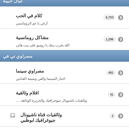
عيال حبيبة
كلام في الحب
6,703
أرغي يا عم الرومانسي
مشاكل رومانسية
1,296
الله يخرب بيتك يا روميو على بيت هانى
مصراوي تي في
مصراوي سينما
491
اخبار السينما والفن ونميمة القنانين
افلام وثائقية
41
وثائقيات ناشيونال جيوجرافيك والجزيرة الوثائقة .....
وثائقيات قناة ناشيونال
2
جيوغرافيك ابوظبي