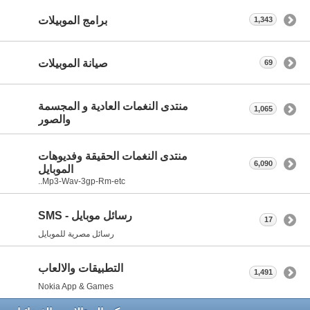
برامج الموبيلات
1,343
صيانة الموبيلات
69
منتدى النغمات العادية و المجسمة
1,065
والصور
منتدى النغمات الحقيقة وفديوهات
6,090
الموبايل
Mp3-Wav-3gp-Rm-etc..
رسائل موبايل - SMS
17
رسائل مصرية للموبايل
التطبيقات والالعاب
1,491
Nokia App & Games