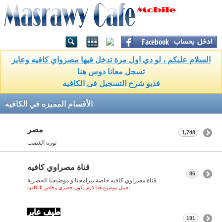
السلام عليكم ، لو دي اول مرة تدخل فيها مصرواي كافيه وعايز
تسجل معانا دوس هنا
فديو شرح التسجيل فى الكافيه
الأقسام المميزه في الكافيه
مصر
1,748
ثورة الغضب
قناة مصراوي كافيه
86
قناة مصراوي كافيه خاصة ببرامجنا و موضيعنا الحصرية
لعمل موضوع هنا لازم يكون حصري وخاص بالكافيه
طيف عابر
191