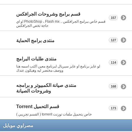
قسم برامج وشروحات الجرافكس
157
قسم خاص ببرامج الجرافكس .. PhotoShop ، Flash mx او اي
حاجة تخص الجرافكس
منتدى برامج الحماية
127
منتدى طلبات البرامج
114
لو عايز برنامج او عايز سيريال لبرنامج معين اكتب اسمه هنا
ووصف مختصر ليه وهيكون عندك
منتدى صيانة الكمبيوتر و برامجه
168
وشروحات الصيانة
قسم التحميل Torrent
173
خاص بتحميل ملفات تورنت torrent ( القسم تجريبي )
مصراوي موبايل