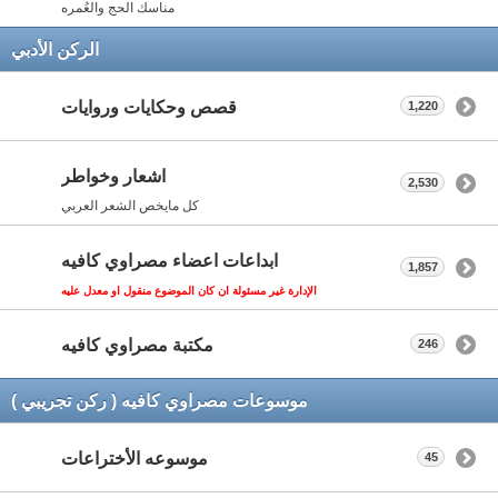
مناسك الحج والعُمره
الركن الأدبي
قصص وحكايات وروايات
1,220
اشعار وخواطر
2,530
كل مايخص الشعر العربي
ابداعات اعضاء مصراوي كافيه
1,857
الإدارة غير مسئولة ان كان الموضوع منقول او معدل عليه
مكتبة مصراوي كافيه
246
موسوعات مصراوي كافيه ( ركن تجريبي )
موسوعه الأختراعات
45