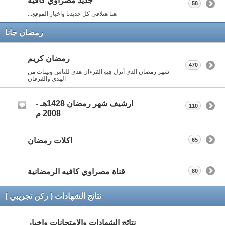
جديد مصراوي كافيه
58
هنا هتلاقي كل جديدنا واخبار الموقع...
رمضان جانا
رمضان كريم
470
شهر رمضان الذي أنزل فِيهِ القرءان هدى للناس وبينات من
الهدى والفرقان
ارشيف شهر رمضان 1428هـ -
110
2008 م
اكلات رمضان
65
قناة مصراوي كافيه الرمضانية
80
نتائج الشهادات ( ركن تجريبي )
نتائج الشهادات والامتحانات واخبار