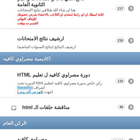
الثانوية العامة
217
هنا ان شاء الله هتلاقي نتايج الامتحانات
كتابة ايميلك او اي رابط لمنتدى او التلاعب بالاعضاء يعرض عضويتك
للإيقاف النهائي
القسم ده مؤقت
ارشيف نتائج الامتحانات
216
ارشيف النتائج (نتائج السنوات الماضيه)
اكاديمية مصراوي كافيه
دورة مصراوي كافيه ل تعليم HTML
110
ركن خاص بدورة مصراوي كافيه لتعليم html الدورة تحت
اشراف
thegohst
انتهت [
فهرس الدروس
]
مناقشة حلقات الـ html
46
الركن العام
مصراوي كافيه