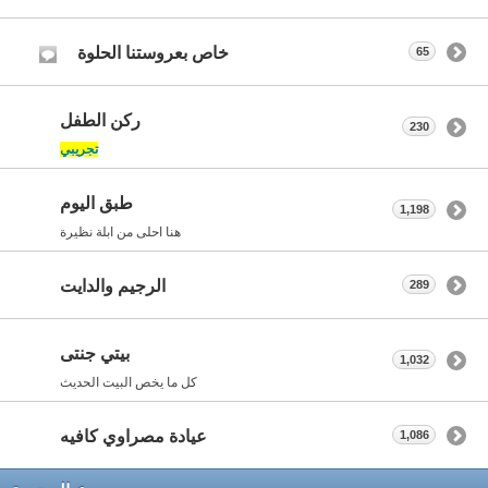
خاص بعروستنا الحلوة
65
ركن الطفل
230
تجريبي
طبق اليوم
1,198
هنا احلى من ابلة نظيرة
الرجيم والدايت
289
بيتي جنتى
1,032
كل ما يخص البيت الحديث
عيادة مصراوي كافيه
1,086