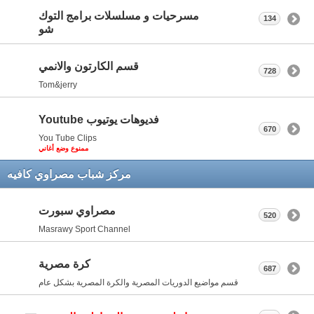
مسرحيات و مسلسلات برامج التوك
134
شو
قسم الكارتون والانمي
728
Tom&jerry
فديوهات يوتيوب Youtube
670
You Tube Clips
ممنوع وضع أغاني
مركز شباب مصراوي كافيه
مصراوي سبورت
520
Masrawy Sport Channel
كرة مصرية
687
قسم مواضيع الدوريات المصرية والكرة المصرية بشكل عام