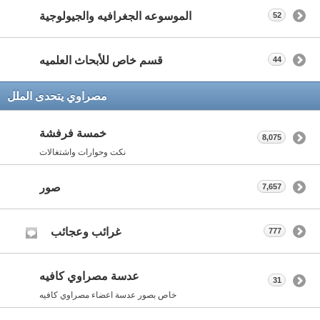
الموسوعه الجغرافيه والجيولوجية
52
قسم خاص للأبحاث العلميه
44
مصراوي يتحدى الملل
خمسة فرفشة
8,075
نكت وحوارات واشتغالات
صور
7,657
غرائب وعجائب
777
عدسة مصراوي كافيه
31
خاص بصور عدسة اعضاء مصراوي كافيه