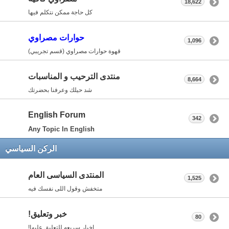
18,622
كل حاجة ممكن نتكلم فيها
حوارات مصراوي
1,096
قهوة حوارات مصراوي (قسم تجريبي)
منتدى الترحيب و المناسبات
8,664
شد حيلك وعرفنا بحضرتك
English Forum
342
Any Topic In English
الركن السياسي
المنتدى السياسى العام
1,525
متخفش وقول اللى نفسك فيه
خبر وتعليق!
80
اخبار سريعه للتعليق عليها!