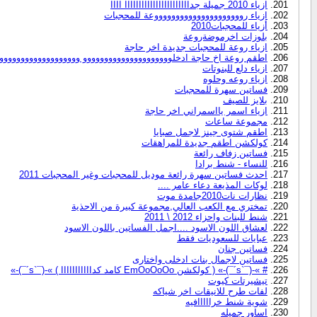
ازياء 2010 جميلة جدااااااااااااااااااااااا اااا
ازياء روووووووووووووووووووووعة للمحجبات
أزياء للمحجبات2010
بلوزات اخرموضةروعة
ازياء روعة للمحجبات جديدة اخر حاجة
اطقم روعة اخ حاجة ادخلووووووووووووووووووووو وووووووووووووووووووو
ازياء دلع للبنوتات
ازياء روعه وحلوه
فساتين سهرة للمحجبات
بلايز للصيف
ازياء اسمر يااسمراني اخر حاجة
مجموعة ساعات
اطقم شتوى جينز لاجمل صبايا
كولكشن اطقم جديدة للمراهقات
فساتين زفاف رائعة
للنساء - شنط برادا‎
احدث فساتين سهرة رائعة موديل للمحجبات وغير المحجبات 2011
لوكات المذيعة دعاء عامر ....
نظارات نات2010جامدة موت
تمختري مع الكعب العالي,مجموعة كبيرة من الاحذية
شنط للبنات واحزاء 2012 \ 2011
لعشاق اللون الاسود ....اجمل الفساتين باللون الاسود
عبايات للسعوديات فقط‎
فساتين جنان
فساتين لاجمال بنات ادخلى واختارى
# »-(¯`s´¯)-» ( كولكشن EmOoOoOo كامد كدااااااااااا ) »-(¯`s´¯)-»
تيشيرتات كيوت
لفات طرح للانيقات اخر شياكه
شوية شنط خرااااافيه
اساور جميله