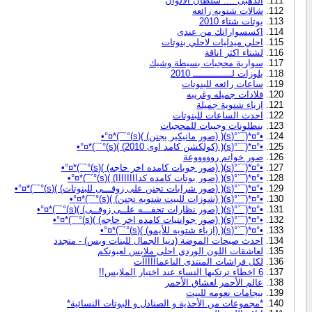
الذهبى .... سلطان الالوان
شالات شتويه رائعه
بوتات شتاء 2010
اكسسواراتك من عندى
احلي ميدليات لاحلي بنوتات
لشتاء اكثر اناقة
سوارية محجبات بسيطة وشيك
بلوزات لــــــــــــــ 2010
ساعات رائعه للبنوتات
قلادات جميله وغريبه
ازياء شتوية جميلة
احدث الساعات للبنوتات
بنطلونات وجيبات للمحجبات
•°¤*(¯`°(s)( (صور مانيكير يجنن) )(s)°´¯)*¤°•
•°¤*(¯`°(s)( (كولكشن كامد اوى 2010) )(s)°´¯)*¤°•
صور خواتم روووووعة
•°¤*(¯`°(s)( (صور جوبات كامده اخر حاجه) )(s)°´¯)*¤°•
•°¤*(¯`°(s)( (صور بوتات كامده كداااااااا) )(s)°´¯)*¤°•
•°¤*(¯`°(s)( (صور شرابات تجنن على زوقـــى للبنوتات) )(s)°´¯)*¤°•
•°¤*(¯`°(s)( (شوزات للبيت شتويه تجنن) )(s)°´¯)*¤°•
•°¤*(¯`°(s)( (صور نظارات تحفـــه علــى زوقــى) )(s)°´¯)*¤°•
•°¤*(¯`°(s)( (صور جوانتيات كامده اخر حاجه) )(s)°´¯)*¤°•
•°¤*(¯`°(s)( (ازياء شتويه للأيمو) )(s)°´¯)*¤°•
احدث صيحات الموضة (دنيا الجمال للبنات وبس) - متجدد
لعاشقات اللون الوردي احلى ملابس لعيونكم
لكل فراشات المنتدى الناعماآآآآآت
6 اخطاء ترتكبها النساء عند اختيار الملابس!!
عالم الأحمر لعشاق الأحمر
بيجامات نعومه للبيت
*مجموعات من الأحذية و الصنادل و البوتات النسائية*