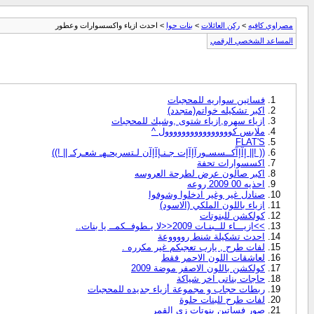
مصراوي كافيه
>
ركن العائلات
>
بنات حوا
> احدث ازياء واكسسوارات وعطور
المساعد الشخصي الرقمي
فساتين سواريه للمحجبات
اكبر تشكيله خواتم(متجدد)
ازياء سهره,ازياء شتوى ,وشيك للمحجبات
ملابس كوووووووووووووووول ^
FLAT'S
(( !|| إآإآكــسسـورآإآإت جـنـإآإآن لـتسريحـهـ شعـركـ || !))
اكسسوارات تحفة
اكبر صالون عرض لطرحة العروسه
احذيه 00 2009 روعه
صنادل غير وغير ادخلوا وشوفوا
ازياء باللون الملكي (الاسود)
كولكشن للبنوتات
>>ازيـــاء للــبنـات 2009<<لا يـطوفــكمــ يا بنات..
احدث تشكيلة شنط رووووعة
لفات طرح , يارب تعجبكم غير مكرره .
لعاشقات اللون الاحمر فقط
كولكشن باللون الاصفر موضة 2009
حاجات بناتى اخر شياكة
ربطات حجاب و مجموعة أزياء جديده للمحجبات
لفات طرح للبنات حلوة
صور فساتين بنوتات زي القمر