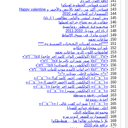
اناقة اللون الوردي
احدث فساتين الخطوبة لعينكوا
فساتين أكثر من رائعة بالأبيض والأحمر و Happy valentine
اكسسوارات للبنات لعيد 2010
وش اسوي امشي والناس تطالعني ( ازياء)
حقائب غريبه تحتاج جرائه لحملها
مـجـمـوعـة عــطور رومانسية
ازياء اخر موديل 2010-2011
احدث مانزل فى سوق الالماظ
ساعات تحفه
****احــدث لفـــات الـحـجـاب السـنــة دى****
بلوزات محجابات حكايه
لعاشقات اللون الروز ساعات تحفه
•°¤*(¯`°(s)( (كولكشن الوان كامد اخر حاجه) )(s)°´¯)*¤°•
•°¤*(¯`°(s)( صور شوزات باليرينا )(s)°´¯)*¤°•
•°¤*(¯`°(s)( (كولكشن روز للبنوتات) )(s)°´¯)*¤°•
•°¤*(¯`°(s)( (حزامات كامده موت للبنات )(s)°´¯)*¤°•
*=*= بيجامات لاحلى بنوتات =*=*
»-(¯`s´¯)-» (كولكشن احمر كامد كدا) »-(¯`s´¯)-»
»-(¯`s´¯)-» (كولكشن كامد (اخضر×اخضر)) »-(¯`s´¯)-»
»-(¯`s´¯)-» (كولكشن كامد اخر حاجه) »-(¯`s´¯)-»
»-(¯`s´¯)-» (كولكشن متميز) »-(¯`s´¯)-»
فساتين رقيقة وبسيطة
احذية رووووعة
»-(¯`s´¯)-» ( شوزات كعب عالى ) »-(¯`s´¯)-»
احلى تشكيلة خواتم للصبايا
مجموعة متكامله اليكى
اكسسوارت للشعر كيوت مره
يلا يا محجبات تعالوا هنا ,,, هنظبطكوا
براقع عام 2010