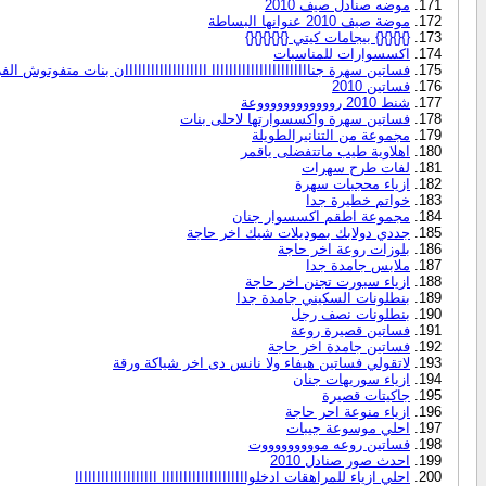
موضه صنادل صيف 2010
موضة صيف 2010 عنوانها البساطة
{}{}{}{} بيجامات كيتي {}{}{}{}{}
اكسسوارات للمناسبات
فساتين سهرة جنااااااااااااااااااااااا ااااااااااااااااااان بنات متفوتوش ال
فساتين 2010
شنط 2010 رووووووووووووعة
فساتين سهرة واكسسوارتها لاحلى بنات
مجموعة من التنانيرالطويلة
اهلاوية طيب ماتتفضلى ياقمر
لفات طرح سهرات
ازياء محجبات سهرة
خواتم خطيرة جدا
مجموعة اطقم اكسسوار جنان
جددي دولابك بموديلات شيك اخر حاجة
بلوزات روعة اخر حاجة
ملابس جامدة جدا
ازياء سبورت تجنن اخر حاجة
بنطلونات السكيني جامدة جدا
بنطلونات نصف رجل
فساتين قصيرة روعة
فساتين جامدة اخر حاجة
لاتقولي فساتين هيفاء ولا نانس دى اخر شياكة ورقة
ازياء سوريهات جنان
جاكيتات قصيرة
ازياء منوعة احر حاجة
احلي موسوعة جيبات
فساتين روعه موووووووووت
احدث صور صنادل 2010
احلي ازياء للمراهقات ادخلواااااااااااااااااااا ااااااااااااااااااا