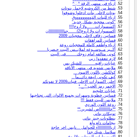
ازياء فى منتهى الرقة ^ ; ^
شنط من الكروشيه لاجمل بنوتات
بوتات لاحلى بنات ادخلوا وشوفوا
ازياء للبنات الذوووووووووق
"كونى محجبة بشكل جديد"
اكسسوارات.......ولا أروع!!!!
اكسسوارات ولا أروع(2).......جنااااااااااااان
فساتين زفاف لاحلى محجبات 2009
فساتين للمراهقات
ازياء واطقم كاملة للمحجبات روعة
أكــبر مــوســوعه لملابــس البيت حـصريا........
كونى متالقه امام زوجك.........فى البيت
لازم تتعقدوا زيي
عبايات راقيه.......... للشيك بس
ملابس شتويه فى منتهى الأناقه
كولكشن باللون الاسود ...
كيف تكونى انيقة دائـــمأ ..
احلى اكسوارات الاحلى فتيات2009 لا تفوتكم
الاحمر رمز الحب ^ _ *
عبايات خليجيه
فساتين خطوبة وسهرات بجميع الالوان التى تجتاجيها
ملابس للبيت فقط !!!
روعة اللون الوردي
**خاااااااااص لشيرين**
تونيكات بناتى
بنطلونات جينز بناتى
بيجامات دلع ولع
ازياااااااااااء للحوامل ...نايس اخر حاجة
سلاسل شيك جدا
اكسسوارات للبنوتات ولااروع