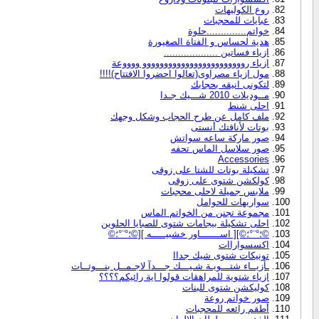
روع الكوليهات
عبايات للمحجبات
خواتم..............حلوة
هدية لحساس و الفتاة الصغيورة
ازياء فساتين ...................
ازياء روووووووووووووووووووووووو ووووعة
مول ازياء مصراوى(تعالوا احضروا الافتتاح)!!!!
لتكونى انيقه بحجابك
مــوديلات 2010 شـــيك جـدا
احلى شنط
ملف كامل عن طرح الحجاب وشكل وجهك
بوتات لأناقتك أنستى
صور ماركة ساعه سواتش
صور سلاسل الماس تحفه
Accessories
تشكيلة بوتات للشتا على زوقى
كولكشن شتوى على زوقى
ملابس جميلة لاحلى محجبات
سواريهات للحوامل
مجموعة تجنن من الخواتم الماس
احلى تشكيلة بيجامات شتوى للصبايا الحلوين
©؛°¨°؛©][ اســـــــاور خشبيـــــه ][©؛°¨°؛©
اكسسواراات
تونيكات شتوى شيك جداا
ـأزيــاء شتـــويـة شـيـــك جـــدآ لاجـمــل بنـــوتــات
ازياء شتوية للمراهقات قولوا اية رائيكم؟؟؟؟
كوليكشن شتوى للبنات
صور خواتم روعة
أطقم رائعه للمحجبات