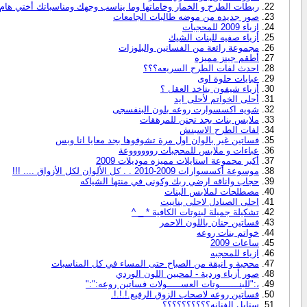
ربطات الطرح و الخمار وخاماتها وما يناسب وجهك ومناسباتك أختي هام
صور جديده من موضه طالبات الجامعات
ازياء 2009 للمحجبات
أزياء صفيه للبنات الشيك
مجموعة رائعة من الفساتين والبلوزات
أطقم جينز مميزه
احدث لفات الطرح السريعه؟؟؟
عبايات حلوة اوى
أزياء شيفون بتاخد العقل ؟
أحلى الخواتم لأحلى ايد
شويه اكسسوارت روعه بلون البنفسجى
ملابس بنات بجد تجنن للمرهقات
لفات الطرح الاسبنش
فساتين غير بالوان اول مرة تشوفوها بجد معايا انا وبس
عباءات و ملابس للمحجبات رووووووعة
أكبر محموعة استايلات مميزه موديلات 2009
موسوعة أكسسوارات 2009-2010 . . كل الألوان لكل الأزواق .... !!!
حجاب واناقه ارضي ربك وكونى في منتها الشياكه
مصطلحات لملابس البنات
احلى الصنادل لاحلى بنانيت
تشكيلة جميلة لبنوتات الكافية * _ ^
فساتين جنان باللون الاحمر
خواتم بنات روعه
ساعات 2009
ازياء للمحجبه
محجبة و انيقة من الصباح حتى المساء في كل المناسبات
صور أزياء وردية - لمحبين اللون الوردي
،:"للبنـــــــوتات العســـــولات فساتين روعه:":"
فساتين روعه لاصحاب الزوق الرفيع.!.!.!.
ستايل الفنانه؟؟؟؟؟؟؟؟؟؟