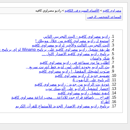
مصراوي كافيه
>
الأقسام المميزه في الكافيه
> راديو مصراوي كافيه
المساعد الشخصي الرقمي
راديو مصراوي كافيه - البث التجريبي الثاني
إستمع لـ راديو مصراوي كافيه من خلال موبيلك !
البث التجريبي الثالث والأخير لراديو مصراوي كافيه
طريقة تشغيل راديو مصراوي كافيه على برنامج Winamp او اي برنامج تاني
برنامج راديو مصراوي كافيه الاصدار الاول ...
شكر وامتنان
اطلب ما تود سماعه فى راديو مصراوي كافيه
بث الـراديو بجوده اعلي لمن لديه خط انترنت سريع ,,
صـَوت لشيخك المفَضل ! راديو مصراوي كافيه
تصميم جديد لـ راديو مصراوي كافيه
البرنامح على الـأيفون 4
عودة بث الراديو من جديد : راديو مصراوي كافيه
اختصار لتشغيل الراديو على الديسك توب
كيفية تشغيل راديو مصراوى كافيه
اقتراح ... باضافة قراء جدد للاذاعة....محب اذاعة مصراوي كافية
اطراء
برنامج راديو مصراوي الاصدار الجديد للأستماع للقرآن الكريم