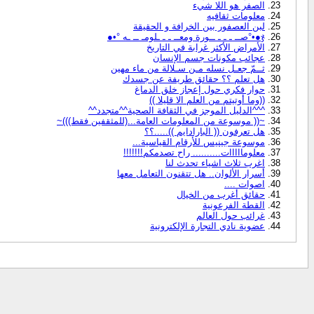
الصفر هو اللا شيء
معلومات ثقافيه
لبن العصفور بين الخرافة و الحقيقة
ჯ●•°صــ ـ ـ ـ ــورة ومعــ ـ ـ ـلومـ ــ ـه °•●
الأمراض الأكثر غرابة في التاريخ
عجائب مكونات جسم الإنسان
ثــمّ جعـل نسله مـن سـلالة من ماء مهين
هل تعلم ؟؟ حقائق طريفة عن جسدك
حوار فكري حول إعجاز خلق الدماغ
((وما أوتيتم من العلم الا قليلا ))
^^^الدليل الموجز في الثقافة الصحية^^متجدد^^
~(( موسوعة من المعلومات العامة...(للمثقفين فقط)))~
هل تعرفون (( البارادايم )).....؟؟
موسوعة جينيس للأرقام القياسية...
معلومااااات.......... راح تصدمكم!!!!!!!
اغرب ثلاث اشياء تحدث لنا
أسرار الألوان.. هل تتقنون التعامل معها
اصوات ....
حقائق أغرب من الخيال
القطة الفرعونية
غرائب حول العالم
عضوية نادي التجارة الإلكترونية