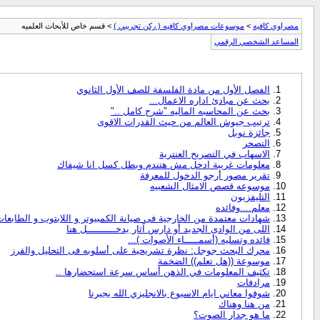
مصراوي كافيه
>
موسوعات مصراوي كافيه ( ركن تجريبي )
> قسم خاص للأبحاث العلميه
المساعد الشخصي الرقمي
الفصل الأول من مادة الفلسفة للصف الأول الثانوي
بحث عن مبادئ اداره الاعمال...
بحث عن المحاسبه الماليه "شرح كامل .."
ترتيب جيوش العالم من حيث القدرات الاقوى
جائزة نوبل
التصحر
الاسهاب في التصريح العنترية
معلومات غريبة ادخل مش هتندم وبطل كسل انا شيفاك
تقرير مصور أرجو الدخول للمعرفة
موسوعه قصص الامثال الشعبيه
التليفزيون
معلم....وفائده
شهادات معتمدة من الخارجية فى صيانة الكمبيوتر و اللابتوب و الطابعات و
اللى من الوادى الجديد أو دارس اّثار يدخــــــــــل هنا
فائده وتسليه (أسمـــــاء الأصوات )...
محرك البحث جوجل: نظرة تشريحية على أسلوبه فى التحليل والفرز
موسوعة ((هل تعلم)) الضخمة
تكثيف المعلومات في الذهن أساس سرعة استحضارها ..
مرادفات
شوفوا معاني ايام الاسبوع بالانجليزي الله يجيرنا
من هنا وهناك
ما هو جدار الصوت؟