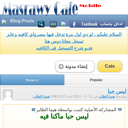
Blog Posts
السلام عليكم ، لو دي اول مرة تدخل فيها مصرواي كافيه وعايز
تسجل معانا دوس هنا
فديو شرح التسجيل فى الكافيه
Cats
إنشاء مدونة
Newest
Popular
ليس حبا
بواسطة
هيما الطاير
في 12 - 6 - 2014 عند 03:23 PM (
هيما الطاير
)
المشاركة الأصلية كتبت بواسطة هيما الطاير
ليس حبا ماكنا فيه