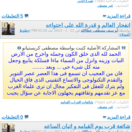
الكلمات الدلالية (Tags):
نصرة الدين
التصانيف: ‏
غير مصنف
قراءة المزيد
5 التعليقات
انفجار العالم و قدرة الله على احتواءه
بواسطة
ابو سيف مصطفى عطاالله
في 11 - 1 - 2013 عند 03:16 PM (
حظوظ
الفضلاء
)
المشاركة الأصلية كتبت بواسطة مصطفى كريستيانو
الحمد لله الذى خلق الكون وجمله واخرج من الارض
النبات وزينه وانزل من السماء ماءا فسلكة ينابيع وجعل
منه كل شىء حى ... وبعد ........
فان من العجيب ان تسمع فى هذا العصر عصر التنوير
والتقدم التكنولوجى والاتساع التقنينى الذى فاق الخيال
ولم يترك للعقل فى التفكير مجال ان ترى علماء الغرب
مع عز تقدمهم وثقافتهم يجهلون الاجابة عن سؤال يجيب
الكلمات الدلالية (Tags):
شائعات اقتراب القيامه
التصانيف: ‏
غير مصنف
قراءة المزيد
0 التعليقات
شائعة قرب يوم القيامه و اتيان الساعه
بواسطة
ابو سيف مصطفى عطاالله
في 11 - 1 - 2013 عند 01:41 PM (
حظوظ