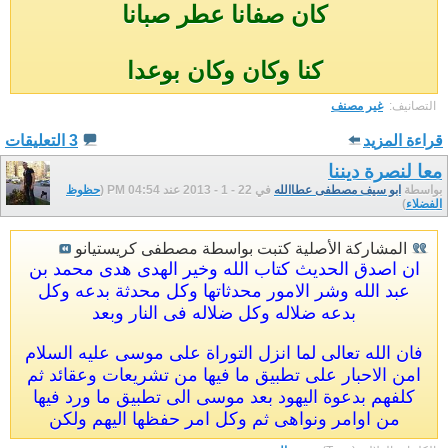
كان صفانا عطر صبانا
كنا وكان وكان بوعدا
التصانيف: ‏
غير مصنف
قراءة المزيد
3 التعليقات
معا لنصرة ديننا
بواسطة
ابو سيف مصطفى عطاالله
في 22 - 1 - 2013 عند 04:54 PM (
حظوظ
الفضلاء
)
المشاركة الأصلية كتبت بواسطة مصطفى كريستيانو
ان اصدق الحديث كتاب الله وخير الهدى هدى محمد بن
عبد الله وشر الامور محدثاتها وكل محدثة بدعه وكل
بدعه ضلاله وكل ضلاله فى النار وبعد
فان الله تعالى لما انزل التوراة على موسى عليه السلام
امن الاحبار على تطبيق ما فيها من تشريعات وعقائد ثم
كلفهم بدعوة اليهود بعد موسى الى تطبيق ما ورد فيها
من اوامر ونواهى ثم وكل امر حفظها اليهم ولكن