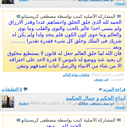
الفضلاء
)
المشاركة الأصلية كتبت بواسطة مصطفى كريستيانو
الحمد لله الذى خلق الخلق واحصاهم عددا وقدر الارزاق
ولم ينسى احدا عالم بالحب والنوى والقلب وما نوى
والعالم وما حوى كون الكون فلم يتخذ ولدا ولم يكن له
شريك فى الملك وخلق كل شىء فقدرة تقديرا ..........
وبعد ..................
فان الله لما خلق العالم جعل له قانون لا يستطيع مخلوق
ان يحيد عنه ووضع له ناموس لا قدرة لاحد على اختراقه
الا من شاء من الانبياء والرسل اثبات لصدقهم وتيقن
الكلمات الدلالية (Tags):
شائعات نهاية العالم
التصانيف: ‏
غير مصنف
قراءة المزيد
0 التعليقات
ابداع الحكم و جمال الحكمه
بواسطة
ابو سيف مصطفى عطاالله
في 11 - 1 - 2013 عند 01:34 PM (
حظوظ
الفضلاء
)
المشاركة الأصلية كتبت بواسطة مصطفى كريستيانو
الحمد لله ... وبعد