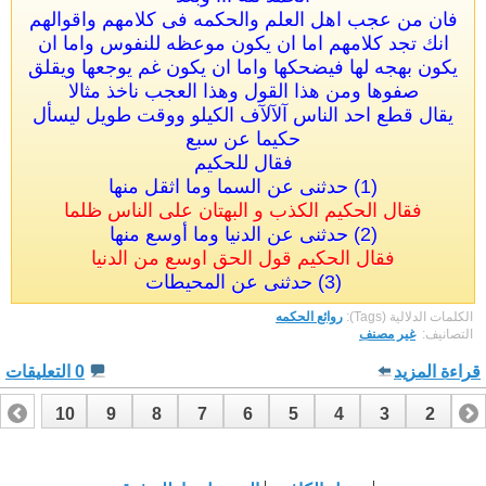
فان من عجب اهل العلم والحكمه فى كلامهم واقوالهم
انك تجد كلامهم اما ان يكون موعظه للنفوس واما ان
يكون بهجه لها فيضحكها واما ان يكون غم يوجعها ويقلق
صفوها ومن هذا القول وهذا العجب ناخذ مثالا
يقال قطع احد الناس آلآلآف الكيلو ووقت طويل ليسأل
حكيما عن سبع
فقال للحكيم
(1) حدثنى عن السما وما اثقل منها
فقال الحكيم الكذب و البهتان على الناس ظلما
(2) حدثنى عن الدنيا وما أوسع منها
فقال الحكيم قول الحق اوسع من الدنيا
(3) حدثنى عن المحيطات
الكلمات الدلالية (Tags):
روائع الحكمه
التصانيف: ‏
غير مصنف
قراءة المزيد
0 التعليقات
10
9
8
7
6
5
4
3
2
1
17
16
15
14
13
12
11