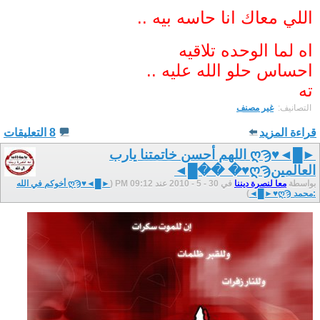
اللي معاك انا حاسه بيه ..
اه لما الوحده تلاقيه
احساس حلو الله عليه ..
ته
التصانيف: ‏
غير مصنف
قراءة المزيد
8 التعليقات
►█◄♥ღϠ اللهم أحسن خاتمتنا يارب
العالمينღϠ♥� ��█◄
بواسطة
معا لنصرة ديننا
في 30 - 5 - 2010 عند 09:12 PM (
►█◄♥ღϠ أخوكم في الله
:محمد ღϠ♥►█◄
)