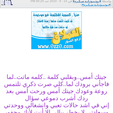
بواسطة
♥بـونـبـونـايـه سـكـره♥
في 14 - 9 - 2010 عند 08:20 PM
(
♥بـونـبـونـايـه سـكـره♥
)
جيتك أمس..وبقلبي كلمة ..كلمه ماتت..لما
فاجأني برودك لما..كلي صرت ذكري تلتمس
روعة وعودك جيتك أمس ورحت أمس بعد
ردك أشرب دموعي سؤال
إني في اشد حالات تعبي وانشغالي ووحدتي
وسعادتي لا يخطر ببالي إلا أنت لأنك محفور