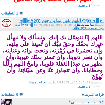
التصانيف: ‏
غير مصنف
2 التعليقات
►█◄♥ღϠ اللهم تقبل منا يا رحيم ღϠ♥►█◄
بواسطة
معا لنصرة ديننا
في 30 - 5 - 2010 عند 09:13 PM (
►█◄♥ღϠ أخوكم
في الله :محمد ღϠ♥►█◄
)
اللهم إنّا نتوسّل بك إليك، ونسألك ولا نسأل
غيرك بحقّك وحقّ نبيّك أن تُميتنا على مِلَّتِه،
وأن تحشرنا في زُمْرَتِه، وتحت لوائه وعنايته،
وأن تغفر ذنوبنا، وأن تستر بمنّك عيوبنا،وأن
تظهر من صَدَإ الغفلة قلوبنا، وامحُ اللهم زلَلَنا
وخطايانا، وأن تتجاوز عنّا وعن سيّئاتِنا، وأن
تُهَوِّنَ
تم تحديثها 31 - 5 - 2010 في 12:05 AM بواسطة
معا لنصرة ديننا
التصانيف: ‏
غير مصنف
قراءة المزيد
6 التعليقات
*حـــبـــيـــ بـــــى*