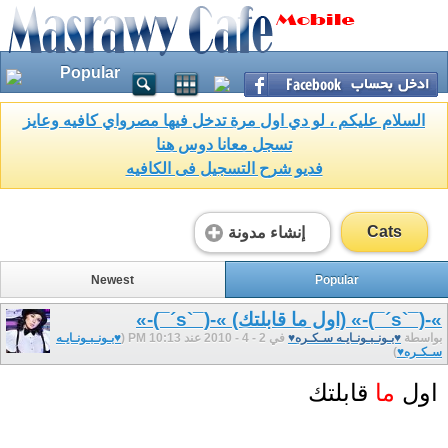
Popular
السلام عليكم ، لو دي اول مرة تدخل فيها مصرواي كافيه وعايز
تسجل معانا دوس هنا
فديو شرح التسجيل فى الكافيه
Cats
إنشاء مدونة
Newest
Popular
»-(¯`s´¯)-» (اول ما قابلتك) »-(¯`s´¯)-»
بواسطة
♥بـونـبـونـايـه سـكـره♥
في 2 - 4 - 2010 عند 10:13 PM (
♥بـونـبـونـايـه
سـكـره♥
)
اول
ما
قابلتك