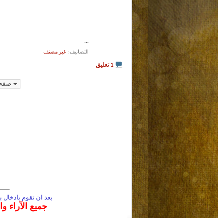
...
التصانيف
‏
غير مصنف
1 تعليق
صفحة 3 م
بعد ان تقوم بادخال
جميع الآراء و