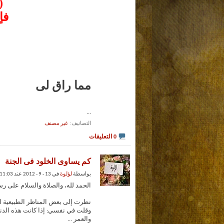
(
فإ
مما راق لى
...
التصانيف
‏
غير مصنف
0 التعليقات
كم يساوى الخلود فى الجنة
بواسطة
لؤلوة
في 13 - 9 - 2012 عند 11:03 PM
الحمد لله، والصلاة والسلام على رسو
نظرت إلى بعض المناظر الطبيعية ال
وقلت في نفسي: إذا كانت هذه الدنيا ا
والعمر
...