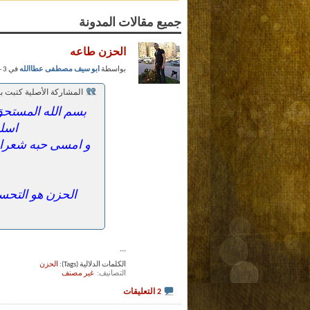
جميع مقالات المدونة
الحزن طاعه
بواسطة
ابو سيف مصطفى عطاالله
في 3 - 1 - 2013 عند 01:44 PM (حظوظ الفضلاء)
المشاركة الأصلية كتبت 
بسم الله المستحق 
اسلم
و امسى حبه شعرا ي
الحزن هو التحس
...
الكلمات الدلالية (Tags):
الحزن
التصانيف
‏
غير مصنف
2 التعليقات