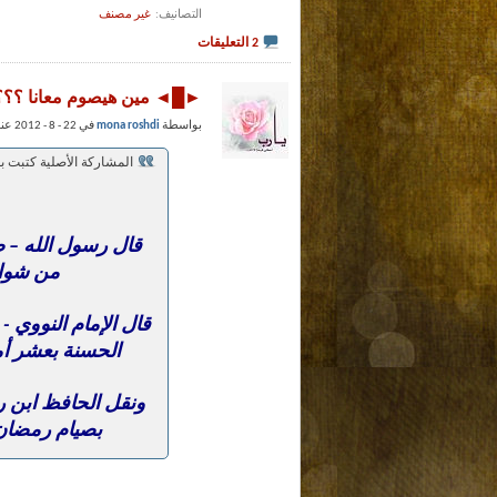
التصانيف
‏
غير مصنف
2 التعليقات
►█◄ مين هيصوم معانا 
بواسطة
mona roshdi
في 22 - 8 - 2012 عند 04:59 PM
المشاركة الأصلية كتبت ب
قال رسول الله – ص
من شوا
قال الإمام النووي - 
الحسنة بعشر أم
ونقل الحافظ ابن ر
بصيام رمضان