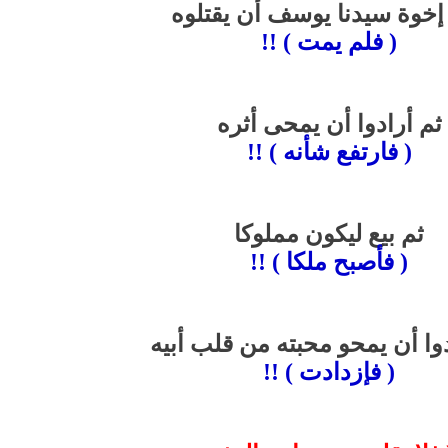
 إخوة سيدنا يوسف أن يقتلوه
( فلم يمت ) !!
ثم أرادوا أن يمحى أثره
( فارتفع شأنه ) !!
ثم بيع ليكون مملوكا
( فأصبح ملكا ) !!
دوا أن يمحو محبته من قلب أبيه
( فإزدادت ) !!