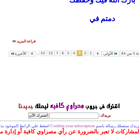
بارك الله فيك وحفظك
دمتم في
قراءة المزيد
...
53
13
7
6
5
4
3
2
1
ن 64
الأولى
الأخيرة
بريدك:
 بريدك ستصلك رسالة باسم
Confirm your subscription
اضغط علي الرابط الموجود بداخ
المشاركات لا تعبر بالضرورة عن رأي مصراوي كافية أو إدارة 