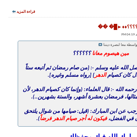
قراءة المزيد
؟؟؟؟؟؟♦♦►█� ��
واسطة معا لنصرة ديننا
مين هيصوم معانا
؟؟؟؟؟؟
ل الله عليه وسلم -: {من صام رمضان ثم أتبعه ستاً
ل كان كصيام
الدهر
} [رواه مسلم وغيره].
رحمه الله -: قال العلماء: (وإنما كان كصيام الدهر، لأن
ثالها، فرمضان بعشرة أشهر، والستة بشهرين..).
جب عن ابن المبارك: (قيل: صيامها من شوال يلتحق
 في الفضل،
فيكون له أجر صيام الدهر فرضاً
).