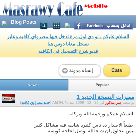
Blog Posts
السلام عليكم ، لو دي اول مرة تدخل فيها مصرواي كافيه وعايز
تسجل معانا دوس هنا
فديو شرح التسجيل فى الكافيه
Cats
إنشاء مدونة
Newest
Popular
مميزات النسخة الجديد 1
بواسطة
علي مدكور
في 26 - 12 - 2009 عند 04:45 AM (
جديد مصراوي كافيه
)
السلام عليكم ورحمة الله وبركاته
طبعاً الاصدار ده ناس كتيره شايفه فيه مشاكل كتير
بس بنحاول ان شاء الله نوصل لحاجة كويسه ...