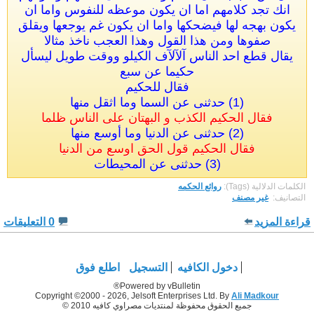
انك تجد كلامهم اما ان يكون موعظه للنفوس واما ان
يكون بهجه لها فيضحكها واما ان يكون غم يوجعها ويقلق
صفوها ومن هذا القول وهذا العجب ناخذ مثالا
يقال قطع احد الناس آلآلآف الكيلو ووقت طويل ليسأل
حكيما عن سبع
فقال للحكيم
(1) حدثنى عن السما وما اثقل منها
فقال الحكيم الكذب و البهتان على الناس ظلما
(2) حدثنى عن الدنيا وما أوسع منها
فقال الحكيم قول الحق اوسع من الدنيا
(3) حدثنى عن المحيطات
الكلمات الدلالية (Tags):
روائع الحكمه
التصانيف: ‏
غير مصنف
قراءة المزيد
0 التعليقات
دخول الكافيه
التسجيل
اطلع فوق
Powered by vBulletin®
Copyright ©2000 - 2026, Jelsoft Enterprises Ltd. By
Ali Madkour
جميع الحقوق محفوظة لمنتديات مصراوي كافيه 2010 ©