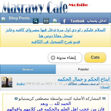
Blog Posts
السلام عليكم ، لو دي اول مرة تدخل فيها مصرواي كافيه وعايز
تسجل معانا دوس هنا
فديو شرح التسجيل فى الكافيه
Cats
إنشاء مدونة
Newest
Popular
ابداع الحكم و جمال الحكمه
بواسطة
ابو سيف مصطفى عطاالله
في 11 - 1 - 2013 عند 01:34 PM (
حظوظ
الفضلاء
)
المشاركة الأصلية كتبت بواسطة مصطفى كريستيانو
الحمد لله ... وبعد
فان من عجب اهل العلم والحكمه فى كلامهم واقوالهم