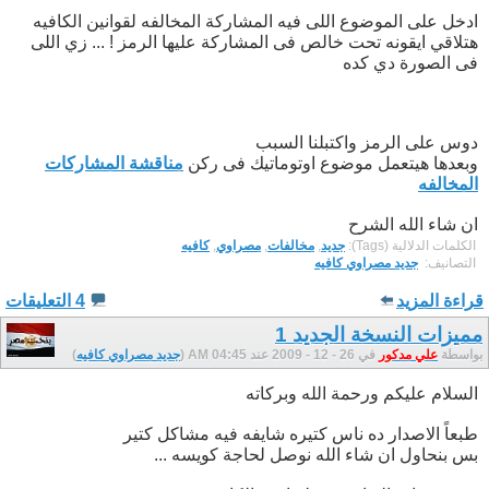
ادخل على الموضوع اللى فيه المشاركة المخالفه لقوانين الكافيه
هتلاقي ايقونه تحت خالص فى المشاركة عليها الرمز ! ... زي اللى
فى الصورة دي كده
دوس على الرمز واكتبلنا السبب
وبعدها هيتعمل موضوع اوتوماتيك فى ركن
مناقشة المشاركات
المخالفه
ان شاء الله الشرح
الكلمات الدلالية (Tags):
جديد
,
مخالفات
,
مصراوي
,
كافيه
التصانيف: ‏
جديد مصراوي كافيه
قراءة المزيد
4 التعليقات
مميزات النسخة الجديد 1
بواسطة
علي مدكور
في 26 - 12 - 2009 عند 04:45 AM (
جديد مصراوي كافيه
)
السلام عليكم ورحمة الله وبركاته
طبعاً الاصدار ده ناس كتيره شايفه فيه مشاكل كتير
بس بنحاول ان شاء الله نوصل لحاجة كويسه ...