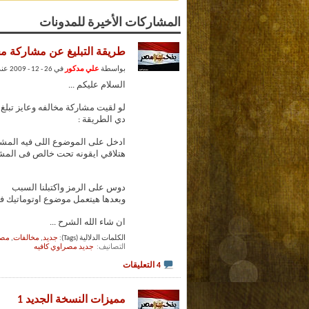
المشاركات الأخيرة للمدونات
طريقة التبليغ عن مشاركة مخ
بواسطة
علي مدكور
في 26 - 12 - 2009 عند 05:21 PM (جديد مصراوي كافيه)
السلام عليكم ...
لو لقيت مشاركة مخالفه وعايز تبلغ 
دي الطريقة :
ادخل على الموضوع اللى فيه المشار
هتلاقي ايقونه تحت خالص فى المشار
دوس على الرمز واكتبلنا السبب
وبعدها هيتعمل موضوع اوتوماتيك 
ان شاء الله الشرح
...
الكلمات الدلالية (Tags):
جديد
,
مخالفات
,
مصر
التصانيف
‏
جديد مصراوي كافيه
4 التعليقات
مميزات النسخة الجديد 1