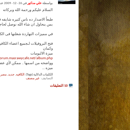
بواسطة
علي مدكور
في 26 - 12 - 2009 عند 04:45 AM (جديد مصراوي كافيه)
السلام عليكم ورحمة الله وبركاته
طبعاً الاصدار ده ناس كتيره شايفه 
بس بنحاول ان شاء الله نوصل لحاجة
في مميزات النهاردة شغلنها فى الكا
فتح البروفيلات لـجميع اعضاء الكا
وكمان
ميزة الالبومات
/forum.masrawycafe.net/album.php
وواضحه من اسمها .. ممكن لأي عض
ميزه
...
الكلمات الدلالية (Tags):
الكافيه
,
جديد
,
مصرا
التصانيف
‏
غير مصنف
10 التعليقات