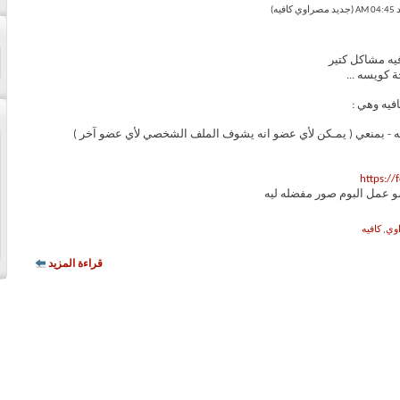
فيه مشاكل كتير
 كويسه ...
فيه وهي :
فيه - بمنعي ( يمـكن لأي عضو انه يشوف الملف الشخصي لأي عضو آخر )
https:/
و عمل البوم صور مفضله ليه
وي
,
كافيه
قراءة المزيد