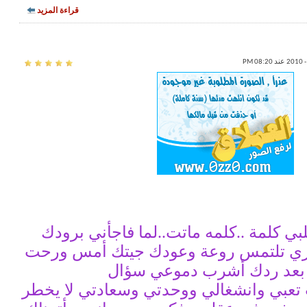
قراءة المزيد
ي كلمة ..كلمه ماتت..لما فاجأني برودك
ري تلتمس روعة وعودك جيتك أمس ورحت
عد ردك أشرب دموعي سؤال
 تعبي وانشغالي ووحدتي وسعادتي لا يخطر