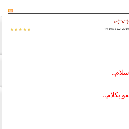
سلام..
 بكلام..