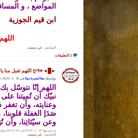
المواضع ، و المسافر
ابن قيم الجوزية
اللهم
التصانيف
‏
غير مصنف
2 التعليقات
►█◄♥ღϠ اللهم تقبل منا يا رحيم ღϠ♥►█◄
بواسطة
معا لنصرة ديننا
في 30 - 5 - 2010 عند 09:13 PM (►█◄♥ღϠ أخوكم في الله :محمد ღϠ♥►█◄)
اللهم إنّا نتوسّل 
نبيّك أن تُميتنا على 
وعنايته، وأن تغفر ذ
صَدَإ الغفلة قلوبنا، 
وعن سيّئاتِنا، وأن تُهَو
تم تحديثها 31 - 5 - 2010 في 12:05 AM بواسطة
التصانيف
‏
غير مصنف