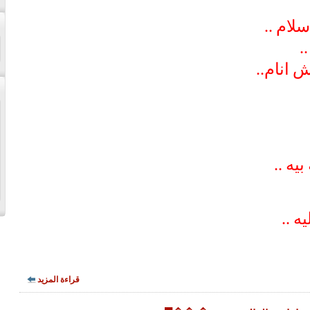
لام ..
.
انام..
يه ..
ه ..
قراءة المزيد