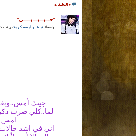
6 التعليقات
*حـــبـــيـــ بـــــى*
بواسطة
♥بـونـبـونـايـه سـكـره♥
في 14 - 9 - 2010 عند 08:20 PM
جيتك أمس..وبقلب
لما..كلي صرت ذك
أمس ب
إني في اشد حالات