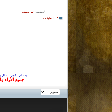
...
التصانيف
‏
غير مصنف
16 التعليقات
بعد ان تقوم بادخال
جميع الآراء و