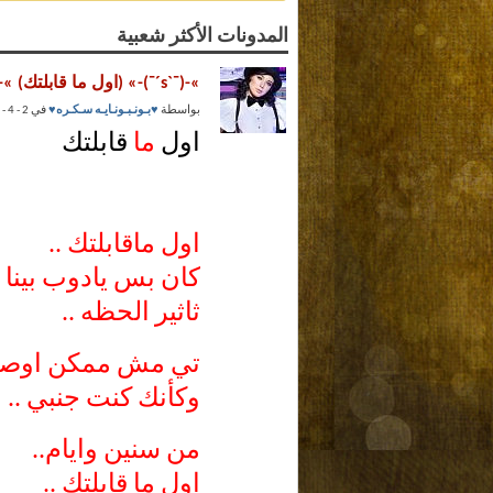
المدونات الأكثر شعبية
»-(¯`s´¯)-» (اول ما قابلتك) »-(¯`s´¯)-»
بواسطة
♥بـونـبـونـايـه سـكـره♥
في 2 - 4 - 2010 عند 10:13 PM
اول
ما
قابلتك
اول ماقابلتك ..
كان بس يادوب بينا 
ثاثير الحظه ..
تي مش ممكن اوصفو
وكأنك كنت جنبي ..
من سنين وايام..
اول ما قابلتك ..