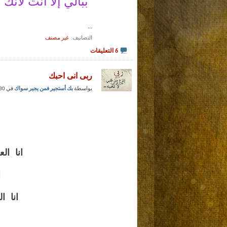
ببالي إلا أنت لأن
...
التصانيف
‏
غير مصنف
6 التعليقات
ربى انى احبك
بواسطة
بك أستجير فمن يجير سواك
في 30 - 5 - 2010 عند 10:18 PM
انا ا
ا
انا 