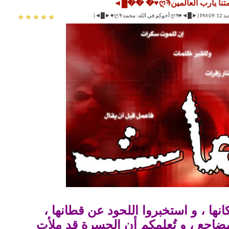
نها ، و استخبروا اللحود عن قطانها ،
ضاجع ، و تُعلمكم أن الحسرة قد ملأت