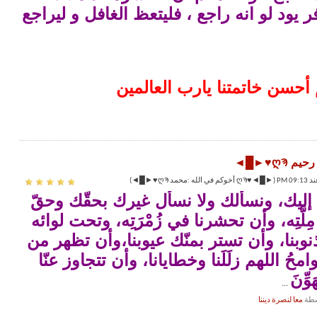
 يود لو انه راجع ، فليتعظ الغافل و ليراجع
 أحسن خاتمتنا يارب العالمين
بك إليك، ونسألك ولا نسأل غيرك بحقّك وحقّ
مِلَّتِه، وأن تحشرنا في زُمْرَتِه، وتحت لوائه
نوبنا، وأن تستر بمنّك عيوبنا،وأن تظهر من
وامحُ اللهم زلَلَنا وخطايانا، وأن تتجاوز عنّا
ِّنَ
...
معا لنصرة ديننا