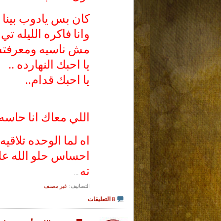
كان بس يادوب بينا س
وانا فاكره الليله تي .
مش ناسيه ومعرفتش 
يا احبك النهارده ..
يا احبك قدام..
اللي معاك انا حاسه ب
اه لما الوحده تلاقيه
احساس حلو الله علي
ته
...
التصانيف
‏
غير مصنف
8 التعليقات