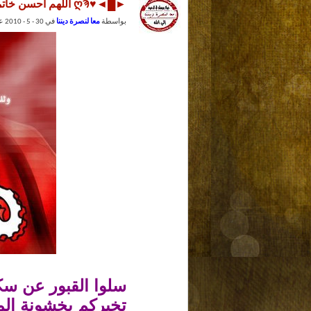
►█◄♥ღϠ اللهم أحسن خاتمتنا يارب العالمينღϠ♥� ��█◄
بواسطة
معا لنصرة ديننا
في 30 - 5 - 2010 عند 09:12 PM (►█◄♥ღϠ أخوكم في الله :محمد ღϠ♥►█◄)
سلوا القبور عن سكا
تخبركم بخشونة الم