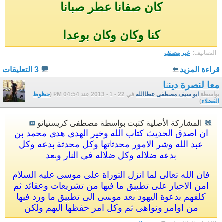
كان صفانا عطر صبانا
كنا وكان وكان بوعدا
التصانيف: ‏
غير مصنف
قراءة المزيد
3 التعليقات
معا لنصرة ديننا
بواسطة
ابو سيف مصطفى عطاالله
في 22 - 1 - 2013 عند 04:54 PM (
حظوظ
الفضلاء
)
المشاركة الأصلية كتبت بواسطة مصطفى كريستيانو
ان اصدق الحديث كتاب الله وخير الهدى هدى محمد بن
عبد الله وشر الامور محدثاتها وكل محدثة بدعه وكل
بدعه ضلاله وكل ضلاله فى النار وبعد
فان الله تعالى لما انزل التوراة على موسى عليه السلام
امن الاحبار على تطبيق ما فيها من تشريعات وعقائد ثم
كلفهم بدعوة اليهود بعد موسى الى تطبيق ما ورد فيها
من اوامر ونواهى ثم وكل امر حفظها اليهم ولكن