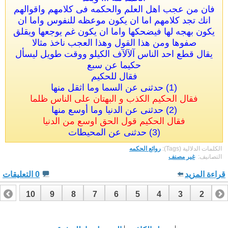
فان من عجب اهل العلم والحكمه فى كلامهم واقوالهم
انك تجد كلامهم اما ان يكون موعظه للنفوس واما ان
يكون بهجه لها فيضحكها واما ان يكون غم يوجعها ويقلق
صفوها ومن هذا القول وهذا العجب ناخذ مثالا
يقال قطع احد الناس آلآلآف الكيلو ووقت طويل ليسأل
حكيما عن سبع
فقال للحكيم
(1) حدثنى عن السما وما اثقل منها
فقال الحكيم الكذب و البهتان على الناس ظلما
(2) حدثنى عن الدنيا وما أوسع منها
فقال الحكيم قول الحق اوسع من الدنيا
(3) حدثنى عن المحيطات
الكلمات الدلالية (Tags):
روائع الحكمه
التصانيف: ‏
غير مصنف
قراءة المزيد
0 التعليقات
10
9
8
7
6
5
4
3
2
1
17
16
15
14
13
12
11