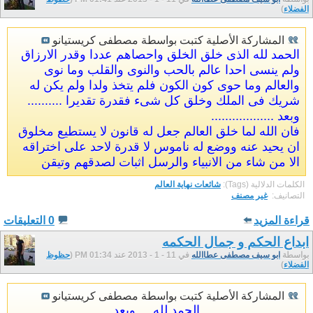
الفضلاء
)
المشاركة الأصلية كتبت بواسطة مصطفى كريستيانو
الحمد لله الذى خلق الخلق واحصاهم عددا وقدر الارزاق
ولم ينسى احدا عالم بالحب والنوى والقلب وما نوى
والعالم وما حوى كون الكون فلم يتخذ ولدا ولم يكن له
شريك فى الملك وخلق كل شىء فقدرة تقديرا ..........
وبعد ..................
فان الله لما خلق العالم جعل له قانون لا يستطيع مخلوق
ان يحيد عنه ووضع له ناموس لا قدرة لاحد على اختراقه
الا من شاء من الانبياء والرسل اثبات لصدقهم وتيقن
الكلمات الدلالية (Tags):
شائعات نهاية العالم
التصانيف: ‏
غير مصنف
قراءة المزيد
0 التعليقات
ابداع الحكم و جمال الحكمه
بواسطة
ابو سيف مصطفى عطاالله
في 11 - 1 - 2013 عند 01:34 PM (
حظوظ
الفضلاء
)
المشاركة الأصلية كتبت بواسطة مصطفى كريستيانو
الحمد لله ... وبعد