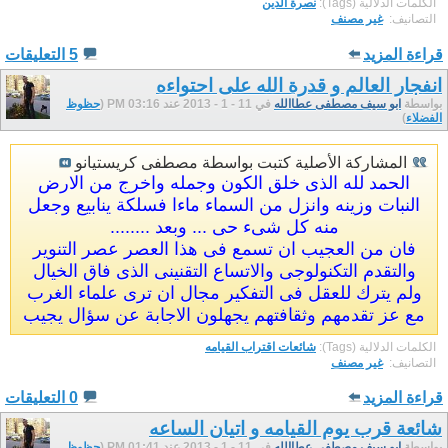
الكلمات الدلالية (Tags):
نصرة الدين
التصانيف: ‏
غير مصنف
قراءة المزيد
5 التعليقات
انفجار العالم و قدرة الله على احتواءه
بواسطة
ابو سيف مصطفى عطاالله
في 11 - 1 - 2013 عند 03:16 PM (
حظوظ
الفضلاء
)
المشاركة الأصلية كتبت بواسطة مصطفى كريستيانو
الحمد لله الذى خلق الكون وجمله واخرج من الارض
النبات وزينه وانزل من السماء ماءا فسلكة ينابيع وجعل
منه كل شىء حى ... وبعد ........
فان من العجيب ان تسمع فى هذا العصر عصر التنوير
والتقدم التكنولوجى والاتساع التقنينى الذى فاق الخيال
ولم يترك للعقل فى التفكير مجال ان ترى علماء الغرب
مع عز تقدمهم وثقافتهم يجهلون الاجابة عن سؤال يجيب
الكلمات الدلالية (Tags):
شائعات اقتراب القيامه
التصانيف: ‏
غير مصنف
قراءة المزيد
0 التعليقات
شائعة قرب يوم القيامه و اتيان الساعه
بواسطة
ابو سيف مصطفى عطاالله
في 11 - 1 - 2013 عند 01:41 PM (
حظوظ