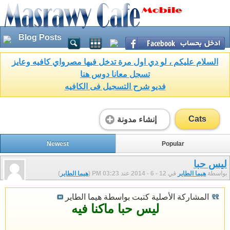
Blog Posts
السلام عليكم ، لو دي اول مرة تدخل فيها مصرواي كافيه وعايز
تسجل معانا دوس هنا
فديو شرح التسجيل فى الكافيه
Cats
إنشاء مدونة
Newest
Popular
ليس حبا
بواسطة
هيما الطاير
في 12 - 6 - 2014 عند 03:23 PM (
هيما الطاير
)
المشاركة الأصلية كتبت بواسطة هيما الطاير
ليس حبا ماكنا فيه