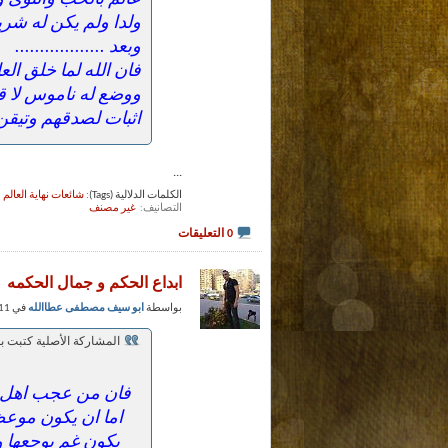
ولدا ولم يكن له شري
وبعد ..................
فان الله لما خلق ال
ووضع له ناموس لا قد
اثبات لصدقهم وتيقن
...
الكلمات الدلالية (Tags):
شائعات نهاية العالم
التصانيف
‏
غير مصنف
0 التعليقات
ابداع الحكم و جمال الحكمه
بواسطة
ابو سيف مصطفى عطاالله
في 11 - 1 - 2013 عند 01:34 PM (حظوظ الفضلاء)
المشاركة الأصلية كتبت 
فان من عجب اهل ال
اما ان يكون موعظ
يكون غم يوجعها و