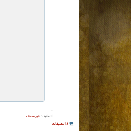
...
التصانيف
‏
غير مصنف
3 التعليقات