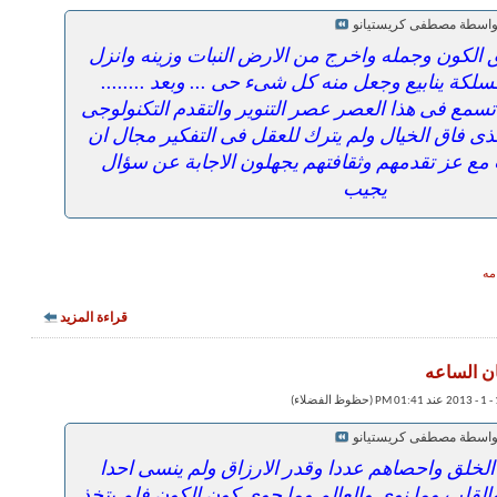
بواسطة مصطفى كريستيانو
ق الكون وجمله واخرج من الارض النبات وزينه وانزل
لكة ينابيع وجعل منه كل شىء حى ... وبعد ........
سمع فى هذا العصر عصر التنوير والتقدم التكنولوجى
الذى فاق الخيال ولم يترك للعقل فى التفكير مجال ان
مع عز تقدمهم وثقافتهم يجهلون الاجابة عن سؤال
يجيب
مه
قراءة المزيد
ان الساعه
بواسطة مصطفى كريستيانو
الخلق واحصاهم عددا وقدر الارزاق ولم ينسى احدا
القلب وما نوى والعالم وما حوى كون الكون فلم يتخذ