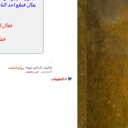
يقال قطع احد الن
(1) 
فقال ا
فقا
...
الكلمات الدلالية (Tags):
روائع الحكمه
التصانيف
‏
غير مصنف
0 التعليقات