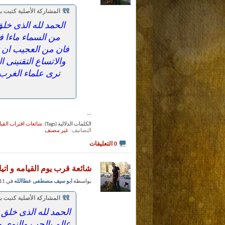
المشاركة الأصلية كتبت 
الحمد لله الذى خل
من السماء ماءا فس
فان من العجيب ان ت
والاتساع التقنينى 
ترى علماء الغرب 
...
الكلمات الدلالية (Tags):
شائعات اقتراب القيا
التصانيف
‏
غير مصنف
0 التعليقات
شائعة قرب يوم القيامه و اتي
بواسطة
ابو سيف مصطفى عطاالله
في 11 - 1 - 2013 عند 01:41 PM (حظوظ الفضلاء)
المشاركة الأصلية كتبت 
الحمد لله الذى خلق 
عالم بالحب والنوى و