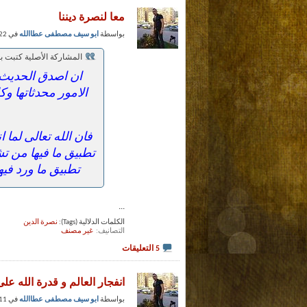
معا لنصرة ديننا
بواسطة
ابو سيف مصطفى عطاالله
في 22 - 1 - 2013 عند 04:54 PM (حظوظ الفضلاء)
المشاركة الأصلية كتبت 
ان اصدق الحديث ك
الامور محدثاتها و
فان الله تعالى لما 
تطبيق ما فيها من ت
تطبيق ما ورد فيه
...
الكلمات الدلالية (Tags):
نصرة الدين
التصانيف
‏
غير مصنف
5 التعليقات
انفجار العالم و قدرة الله على
بواسطة
ابو سيف مصطفى عطاالله
في 11 - 1 - 2013 عند 03:16 PM (حظوظ الفضلاء)