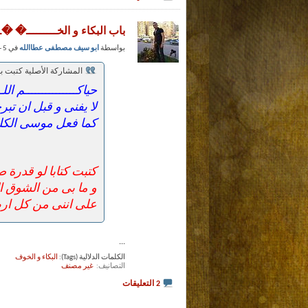
باب البكاء و الخـــــــــ� �
بواسطة
ابو سيف مصطفى عطاالله
في 5 - 1 - 2013 عند 02:35 PM (حظوظ الفضلاء)
المشاركة الأصلية كتبت 
حياكـــــــــــــــم ا
لا يفنى و قبل ان تبرح
كما فعل موسى الكليم
كتبت كتابا لو قدرة
و ما بى من الشوق ا
على اننى من كل ارض
...
الكلمات الدلالية (Tags):
البكاء و الخوف
التصانيف
‏
غير مصنف
2 التعليقات