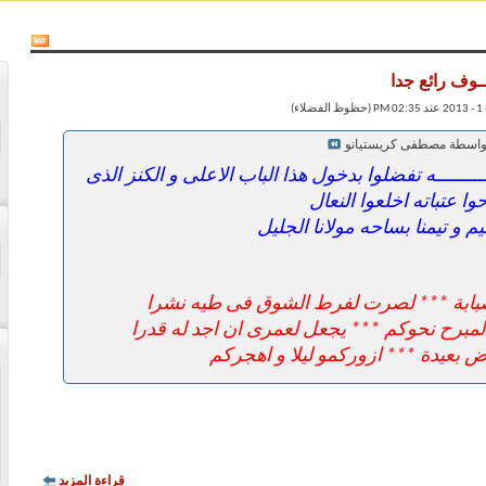
ــوف رائع جدا
بواسطة مصطفى كريستيانو
للــــــــــه تفضلوا بدخول هذا الباب الاعلى و الكنز الذى
وا عتباته اخلعوا النعال
 و تيمنا بساحه مولانا الجليل
 صبابة *** لصرت لفرط الشوق فى طيه نشرا
لمبرح نحوكم *** يجعل لعمرى ان اجد له قدرا
 بعيدة *** ازوركمو ليلا و اهجركم
قراءة المزيد