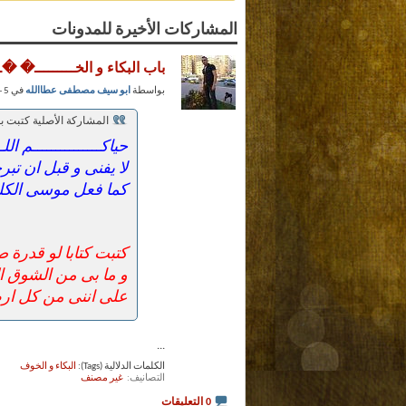
المشاركات الأخيرة للمدونات
باب البكاء و الخـــــــــ� �
بواسطة
ابو سيف مصطفى عطاالله
في 5 - 1 - 2013 عند 02:35 PM (حظوظ الفضلاء)
المشاركة الأصلية كتبت 
حياكـــــــــــــــم ا
لا يفنى و قبل ان تبرح
كما فعل موسى الكليم
كتبت كتابا لو قدرة
و ما بى من الشوق ا
على اننى من كل ارض
...
الكلمات الدلالية (Tags):
البكاء و الخوف
التصانيف
‏
غير مصنف
0 التعليقات