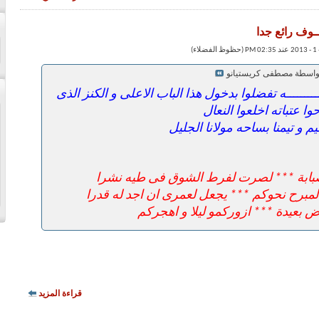
ــوف رائع جدا
بواسطة مصطفى كريستيانو
للــــــــــه تفضلوا بدخول هذا الباب الاعلى و الكنز الذى
وا عتباته اخلعوا النعال
 و تيمنا بساحه مولانا الجليل
 صبابة *** لصرت لفرط الشوق فى طيه نشرا
لمبرح نحوكم *** يجعل لعمرى ان اجد له قدرا
 بعيدة *** ازوركمو ليلا و اهجركم
قراءة المزيد