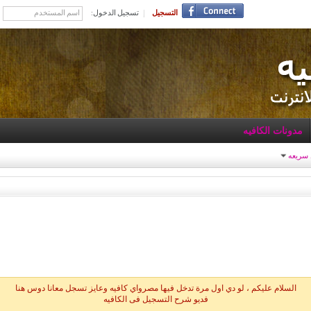
التسجيل
تسجيل الدخول:
مدونات الكافيه
 سريعه
السلام عليكم ، لو دي اول مرة تدخل فيها مصرواي كافيه وعايز تسجل معانا دوس هنا
فديو شرح التسجيل فى الكافيه