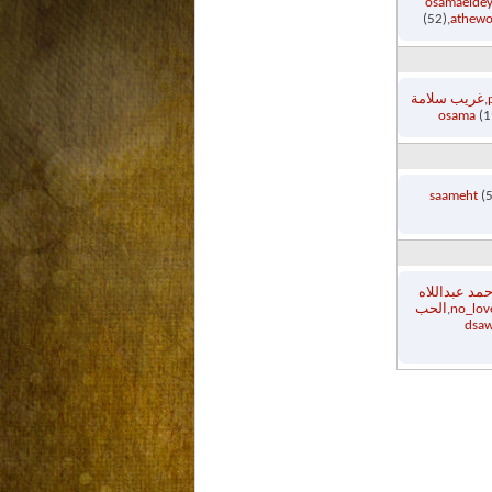
osamaeldey
(52)
athewo
غريب سلامة
osama
(1
saameht
(5
حمد عبداللاه
no_lov
الحب
dsa