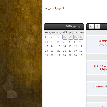
التقويم المنتقى
→
←
ديسمبر 2010
سبت
أحد
إثنين
ثلاثاء
أربعاء
خميس
جمعة
3
2
1
30
29
28
27
almsr
10
9
8
7
6
5
4
الرجل
17
16
15
14
13
12
11
24
23
22
21
20
19
18
31
30
29
28
27
26
25
ى محروس
kjhgf
sharmen
(4