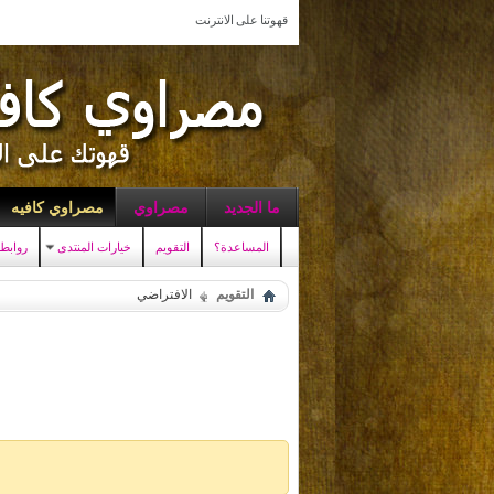
قهوتنا على الانترنت
ما الجديد
مصراوي
مصراوي كافيه
المساعدة؟
التقويم
خيارات المنتدى
روابط
التقويم
الافتراضي