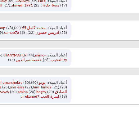
أعياد الميلاد
FIIFE
(59)
deyastys
(59)
asty
lf
(27)
ahmed_1991
(25)
mido_boss
(17)
أعياد الميلاد
محمد كامل لالا
(33)
(28)
pop
(23)
ادريس حسون
(22)
(18)
samoo7a
9)
أعياد الميلاد
mimo-
(44)
HANYMAHER
6)
zy
العجيب
(26)
حفصةنصرالدين
(15)
أعياد الميلاد
توتو
(40)
(30)
omarshokry
ا
e
(25)
amr essa
(22)
him_him62
(21)
(28)
الصادق
(20)
bogey
(20)
amina
(20)
wwww
(18)
اميرة الحب
afrekano67