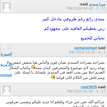
ميرا سندي
said:
04:42 PM
31 - 3 - 2010
منتدى رائع رغم ظروفي مادخل كتير
ربي يعطيكم العافيه على مجهودكم
تحياتي للجميع
aymanemad
said:
12:26 AM
1 - 4 - 2010
بصراحه بصراحه المنتدى تعبان قوى والناس هنا بتنفض لبعض ولا
يوجد ردود لاى موضوع والمشرفين كمان نيمه
وكمان الشكل
القديم احلا بس بحب اقعد فى المنتدى علشانك يا استاذ على
ومتزعلش من الكلام اللى قولته
riad3635
said:
06:58 PM
17 - 4 - 2010
جزاكم الله عنى خير جزاء وللعلم انا جديد عليكم ونفسى تعرفونى
كل حاجه عن الموقع