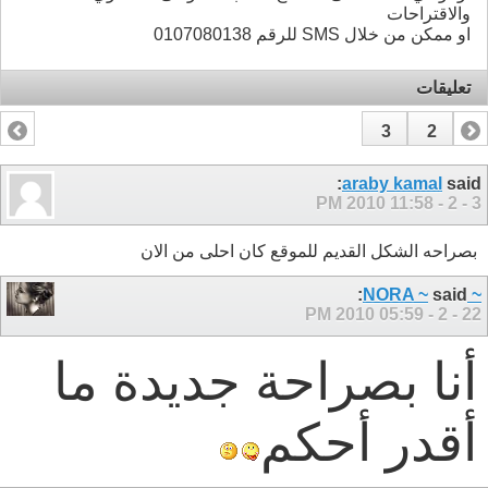
والاقتراحات
او ممكن من خلال SMS للرقم 0107080138
تعليقات
3
2
1
araby kamal
said:
11:58 PM
3 - 2 - 2010
بصراحه الشكل القديم للموقع كان احلى من الان
said:
~ NORA ~
05:59 PM
22 - 2 - 2010
أنا بصراحة جديدة ما
أقدر أحكم