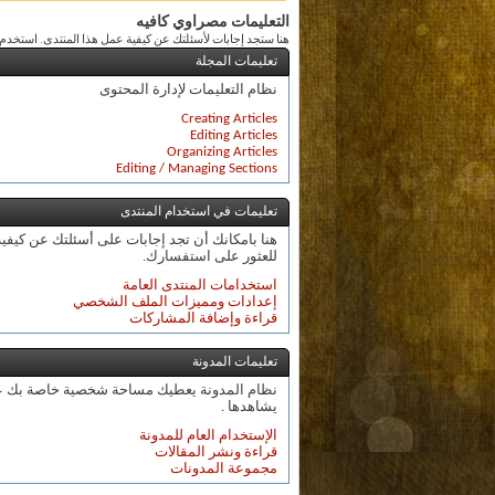
التعليمات مصراوي كافيه
هنا ستجد إجابات لأسئلتك عن كيفية عمل هذا المنتدى. استخد
تعليمات المجلة
نظام التعليمات لإدارة المحتوى
Creating Articles
Editing Articles
Organizing Articles
Editing / Managing Sections
تعليمات في استخدام المنتدى
هنا بامكانك أن تجد إجابات على أسئلتك عن كيف
للعثور على استفسارك.
استخدامات المنتدى العامة
إعدادات ومميزات الملف الشخصي
قراءة وإضافة المشاركات
تعليمات المدونة
نظام المدونة يعطيك مساحة شخصية خاصة بك على م
يشاهدها .
الإستخدام العام للمدونة
قراءة ونشر المقالات
مجموعة المدونات