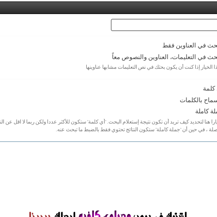
حث في العناوين فقط
حث في التعليمات، العناوين والنصوص معاً
ا الخيار إذا كنت أن يكون بحثك في نص التعليمات مشابها عناوينها
كلمة
ماح بالكلمات
ة كاملة
را هنا لتحديد كيف تريد أن تكون نتيجة إستعلام البحث. 'أي كلمة' ستكون للأكثر عددا ولكن ربما لا اقل عن النت
لة ، في حين أن 'جملة كاملة' ستكون النتائج تحتوي فقط بالضبط ما تبحث عنه.