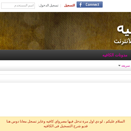
التسجيل
تسجيل الدخول:
مدونات الكافيه
 سريعه
السلام عليكم ، لو دي اول مرة تدخل فيها مصرواي كافيه وعايز تسجل معانا دوس هنا
فديو شرح التسجيل فى الكافيه