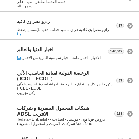
قسم الغائبه الحاضره طيف عابر
رحمها الله
راديو مصراوي كافيه
17
راديو مصراوي كافيه قرآن اناشيد خطب ادعية للإستماع إضغط
هنا
اخبار الدنيا والعالم
142,042
الاخبار - اخبار عامة - اخبار سياسية للمزيد من الاخبار
هنا
الرخصة الدولية لقيادة الحاسب الآلي
( ICDL - ECDL )
47
ركن خاص بكل ما يتعلق ب الرخصة الدولية لقيادة الحاسب الآلي
( ICDL - ECDL )
ركن تجريبي
شبكات المحمول المصرية و شركات
الانترنت ADSL
168
عروض فودافون - موبينيل - اتصالات - Tedata - Link adsl -
Vodafone (شركات الانترنت والمحمول المصرية )