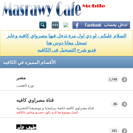
السلام عليكم ، لو دي اول مرة تدخل فيها مصرواي كافيه وعايز
تسجل معانا دوس هنا
فديو شرح التسجيل فى الكافيه
الأقسام المميزه في الكافيه
مصر
1,748
ثورة الغضب
قناة مصراوي كافيه
86
قناة مصراوي كافيه خاصة ببرامجنا و موضيعنا الحصرية
لعمل موضوع هنا لازم يكون حصري وخاص بالكافيه
طيف عابر
191