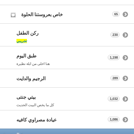
خاص بعروستنا الحلوة
65
ركن الطفل
230
تجريبي
طبق اليوم
1,198
هنا احلى من ابلة نظيرة
الرجيم والدايت
289
بيتي جنتى
1,032
كل ما يخص البيت الحديث
عيادة مصراوي كافيه
1,086