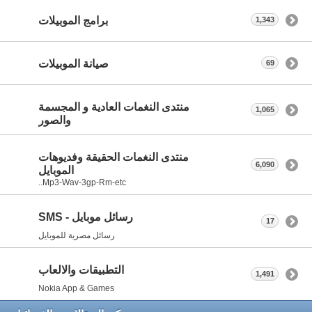
برامج الموبيلات
1,343
صيانة الموبيلات
69
منتدى النغمات العادية و المجسمة
1,065
والصور
منتدى النغمات الحقيقة وفديوهات
6,090
الموبايل
Mp3-Wav-3gp-Rm-etc..
رسائل موبايل - SMS
17
رسائل مصرية للموبايل
التطبيقات والالعاب
1,491
Nokia App & Games