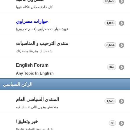
18,622
كل حاجة ممكن نتكلم فيها
حوارات مصراوي
1,096
قهوة حوارات مصراوي (قسم تجريبي)
منتدى الترحيب و المناسبات
8,664
شد حيلك وعرفنا بحضرتك
English Forum
342
Any Topic In English
الركن السياسي
المنتدى السياسى العام
1,525
متخفش وقول اللى نفسك فيه
خبر وتعليق!
80
اخبار سريعه للتعليق عليها!