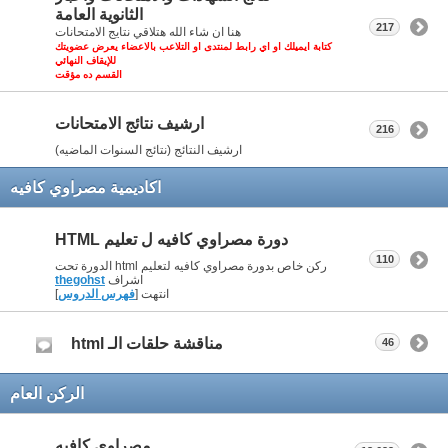
الثانوية العامة
217
هنا ان شاء الله هتلاقي نتايج الامتحانات
كتابة ايميلك او اي رابط لمنتدى او التلاعب بالاعضاء يعرض عضويتك
للإيقاف النهائي
القسم ده مؤقت
ارشيف نتائج الامتحانات
216
ارشيف النتائج (نتائج السنوات الماضيه)
اكاديمية مصراوي كافيه
دورة مصراوي كافيه ل تعليم HTML
110
ركن خاص بدورة مصراوي كافيه لتعليم html الدورة تحت
اشراف
thegohst
انتهت [
فهرس الدروس
]
مناقشة حلقات الـ html
46
الركن العام
مصراوي كافيه