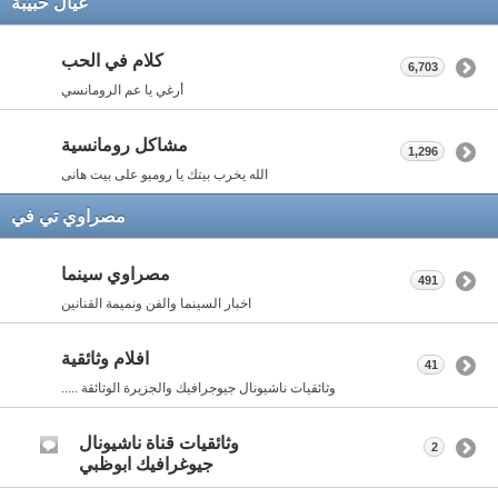
عيال حبيبة
كلام في الحب
6,703
أرغي يا عم الرومانسي
مشاكل رومانسية
1,296
الله يخرب بيتك يا روميو على بيت هانى
مصراوي تي في
مصراوي سينما
491
اخبار السينما والفن ونميمة القنانين
افلام وثائقية
41
وثائقيات ناشيونال جيوجرافيك والجزيرة الوثائقة .....
وثائقيات قناة ناشيونال
2
جيوغرافيك ابوظبي