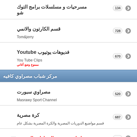
مسرحيات و مسلسلات برامج التوك
134
شو
قسم الكارتون والانمي
728
Tom&jerry
فديوهات يوتيوب Youtube
670
You Tube Clips
ممنوع وضع أغاني
مركز شباب مصراوي كافيه
مصراوي سبورت
520
Masrawy Sport Channel
كرة مصرية
687
قسم مواضيع الدوريات المصرية والكرة المصرية بشكل عام