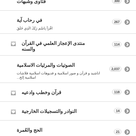
فتاوى وشبهات
300
في رحاب آية
267
اقْرَأْ بِاسْمِ رَبّكَ الّذِي خَلَقَ
منتدى الإعجاز العلمي في القرآن
114
والسنه
الصوتيات والمرئيات الاسلامية
2,037
اناشيد و قرآن و صور اسلامية و فديوهات اسلامية فلاشات
اسلامية إلخ...
قرآن وخطب وادعيه
118
النوادر والتسجيلات الخارجية
14
الحج والعُمرة
21