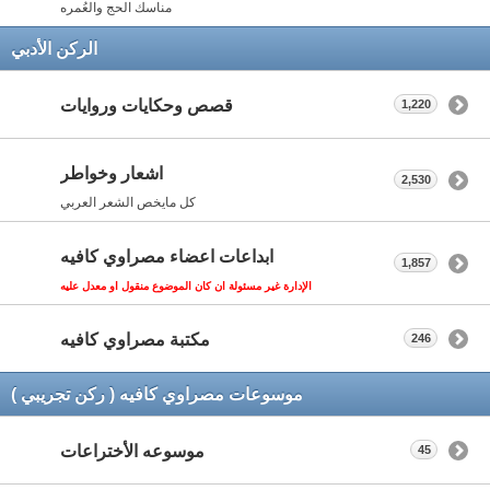
مناسك الحج والعُمره
الركن الأدبي
قصص وحكايات وروايات
1,220
اشعار وخواطر
2,530
كل مايخص الشعر العربي
ابداعات اعضاء مصراوي كافيه
1,857
الإدارة غير مسئولة ان كان الموضوع منقول او معدل عليه
مكتبة مصراوي كافيه
246
موسوعات مصراوي كافيه ( ركن تجريبي )
موسوعه الأختراعات
45