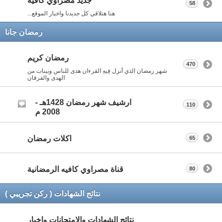
جديد مصراوي كافيه
58
هنا هتلاقي كل جديدنا واخبار الموقع...
رمضان جانا
رمضان كريم
470
شهر رمضان الذي أنزل فِيهِ القرءان هدى للناس وبينات من
الهدى والفرقان
ارشيف شهر رمضان 1428هـ -
110
2008 م
اكلات رمضان
65
قناة مصراوي كافيه الرمضانية
80
نتائج الشهادات ( ركن تجريبي )
نتائج الشهادات والامتحانات واخبار