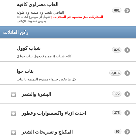
العاب مصراوي كافيه
681
الفاضي يلعب ولا ضمنه ولا طوله
المشاركات مش محسوبه في المنتدى ده |
تحويل اي موضوع لشات قد
يعرض عضويتك للإيقاف
ركن العائلات
شباب كوول
825
كلام شباب (( ممنوع دخول بنات حوا ))
بنات حوا
3,816
كل ما يخص حــواء ممنوع النميمة يا بنات
البشرة والشعر
172
احدث ازياء واكسسوارات وعطور
375
المكياج و تسريحات الشعر
93