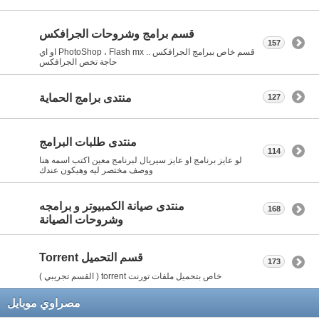
قسم برامج وشروحات الجرافكس
157
قسم خاص ببرامج الجرافكس .. PhotoShop ، Flash mx او اي
حاجة تخص الجرافكس
منتدى برامج الحماية
127
منتدى طلبات البرامج
114
لو عايز برنامج او عايز سيريال لبرنامج معين اكتب اسمه هنا
ووصف مختصر ليه وهيكون عندك
منتدى صيانة الكمبيوتر و برامجه
168
وشروحات الصيانة
قسم التحميل Torrent
173
خاص بتحميل ملفات تورنت torrent ( القسم تجريبي )
مصراوي موبايل