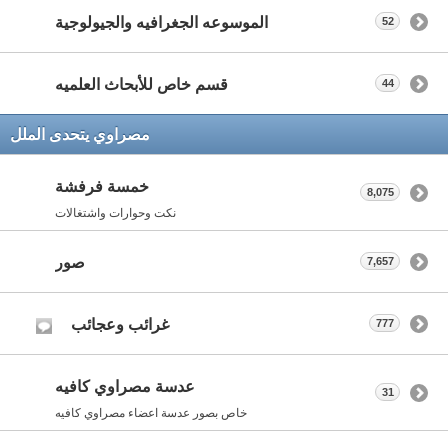
الموسوعه الجغرافيه والجيولوجية
52
قسم خاص للأبحاث العلميه
44
مصراوي يتحدى الملل
خمسة فرفشة
8,075
نكت وحوارات واشتغالات
صور
7,657
غرائب وعجائب
777
عدسة مصراوي كافيه
31
خاص بصور عدسة اعضاء مصراوي كافيه