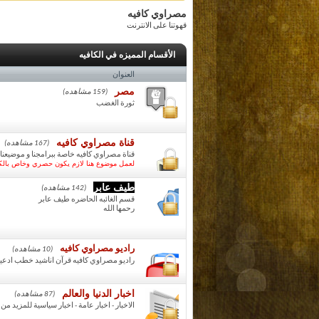
مصراوي كافيه
قهوتنا على الانترنت
الأقسام المميزه في الكافيه
العنوان
مصر
(159 مشاهده)
ثورة الغضب
قناة مصراوي كافيه
(167 مشاهده)
قناة مصراوي كافيه خاصة ببرامجنا و موضيعنا
لعمل موضوع هنا لازم يكون حصري وخاص بالكا
طيف عابر
(142 مشاهده)
قسم الغائبه الحاضره طيف عابر
رحمها الله
راديو مصراوي كافيه
(10 مشاهده)
راديو مصراوي كافيه قرآن اناشيد خطب ادعي
اخبار الدنيا والعالم
(87 مشاهده)
الاخبار - اخبار عامة - اخبار سياسية للمزيد من 