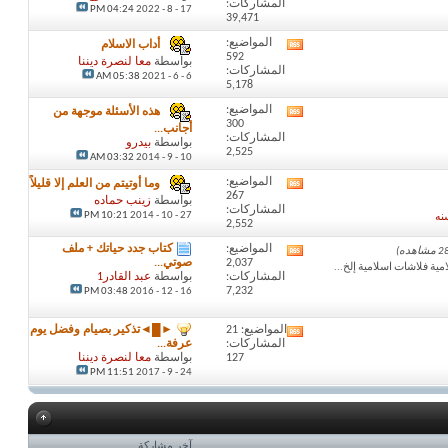
المشاركات:
هذا
04:24 PM
17 - 8 - 2022
39,471
المنتدى
المواضيع:
أداب الاسلام
مشاهدة
592
تغذيات
بواسطة
معا لنصرة ديننا
المشاركات:
هذا
05:38 AM
6 - 6 - 2021
5,178
المنتدى
المواضيع:
هذه الأسئلة موجهة من
مشاهدة
300
تغذيات
أجانب...
المشاركات:
هذا
بواسطة
بيدرو
2,525
المنتدى
10 - 9 - 2014
03:32 AM
المواضيع:
وما أوتيتم من العلم إلا قليلاً
مشاهدة
267
تغذيات
بواسطة
زينب حماده
المشاركات:
هذا
10:21 PM
27 - 10 - 2014
نه
2,552
المنتدى
المواضيع:
كتاب جدد حياتك + ملف
مشاهدة
2,037
صوتي...
تغذيات
مية فلاشات اسلامية إلخ...
المشاركات:
بواسطة
عبد القادر1
هذا
7,232
03:48 PM
16 - 12 - 2016
المنتدى
المواضيع: 21
►█◄تذكير بصيام وفضل يوم
مشاهدة
المشاركات:
عرفة...
تغذيات
127
بواسطة
معا لنصرة ديننا
هذا
11:51 PM
24 - 9 - 2017
المنتدى
آخر مشاركة