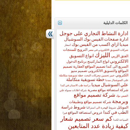
الكلمات الدليلية
ادارة النشاط التجاري على جوجل
ادارة صفحات الفيس بوك السوشيال
ميديا
ازاي اكسب من الفيس بوك
اسعار
الترويج للمنتجات
شركات التسويق الالكتروني في مصر
الليزك
انواع التسويق
الفتق الإربي
الالكتروني
انواع الماركتينج
برنامج الدخول
السريع الى كندا
تصميم المواقع العقارية
تصميم
المواقع والتسويق الالكترونى
تصميم منيو
الكتروني
خبير تحسين محركات البحث
خطة تسويقية متكاملة
خطة تسويقية متكاملة
على السوشيال ميديا
علي السوشيال ميديا
دراسة طب الاسنان في كندا
شركة استضافة مواقع مصرية
شركة اعلانات ممولة علي
شركة تصميم مواقع
الفيس بوك
وبرمجة
شركة تصميم مواقع وتطبيقات
شروط دراسة
الموبايل
شروط الهجرة الى استراليا
الطب في كندا
عروض استضافة المواقع
فيزا
كم سعر تصميم شعار
السياحة لكندا
كيفية زيادة عدد المتابعين