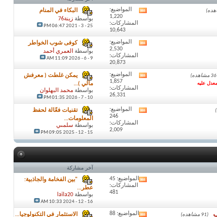
المواضيع:
البكاء في المنام
مشاهدة
1,220
تغذيات
بواسطة
زينة76
المشاركات:
هذا
06:47 PM
25 - 3 - 2021
10,643
المنتدى
المواضيع:
كوفى شوب الخواطر
مشاهدة
2,530
تغذيات
بواسطة
العمري أحمد
المشاركات:
هذا
11:09 AM
9 - 6 - 2026
20,873
المنتدى
المواضيع:
يمكن غلطت ( معرفش
مشاهدة
1,857
معدل عليه
تغذيات
مالي )...
المشاركات:
هذا
بواسطة
محمد البهلوان
26,331
المنتدى
10 - 7 - 2026
01:35 PM
المواضيع:
تقنيات فعّالة لحفظ
مشاهدة
246
تغذيات
المعلومات...
المشاركات:
هذا
بواسطة
سلمىي
2,009
المنتدى
15 - 12 - 2025
09:05 PM
آخر مشاركة
المواضيع: 45
"بين الفخامة والجاذبية:
مشاهدة
المشاركات:
تغذيات
عطر...
481
هذا
بواسطة
laila20
المنتدى
16 - 12 - 2024
10:33 AM
ب
المواضيع: 88
الاستثمار في التكنولوجيا...
(91 مشاهده)
مشاهدة