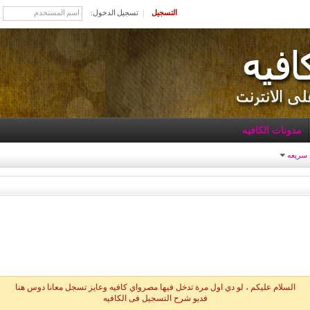
التسجيل
تسجيل الدخول:
مدونات الكافيه
 سريعه
السلام عليكم ، لو دي اول مرة تدخل فيها مصرواي كافيه وعايز تسجل معانا دوس هنا
فديو شرح التسجيل فى الكافيه