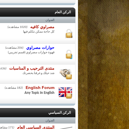
الركن العام
العنوان
مصراوي كافيه
(1020 مشاهده)
كل حاجة ممكن نتكلم فيها
حوارات مصراوي
(206 مشاهده)
قهوة حوارات مصراوي (قسم تجريبي)
منتدى الترحيب و المناسبات
(636 مشاهده)
شد حيلك وعرفنا بحضرتك
English Forum
(182 مشاهده)
Any Topic In English
الركن السياسي
العنوان
المنتدى السياسى العام
(171 مشاهده)