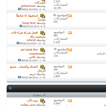
1,523
تغذيات
الشركات...
المشاركات:
هذا
بواسطة
gethamicom
12,275
المنتدى
16 - 6 - 2026
06:10 PM
المواضيع: 80
استشهاد 15 ضابطاً
مشاهدة
المشاركات:
تغذيات
وجندياً...
595
هذا
بواسطة
Young DeviL
المنتدى
8 - 8 - 2012
03:03 AM
المواضيع:
افضل شركة شراء اثاث
مشاهدة
489
تغذيات
مستعمل مكة
المشاركات:
هذا
بواسطة
saharali
5,133
المنتدى
25 - 12 - 2024
03:53 PM
المواضيع: 78
pof shrink film
مشاهدة
المشاركات:
تغذيات
manufactures
734
هذا
بواسطة
ناااصر
المنتدى
30 - 1 - 2025
08:12 AM
المواضيع:
الشدائد والصعاب ..مصنع
مشاهدة
249
تغذيات
الرجال
المشاركات:
هذا
بواسطة
خريف
1,845
المنتدى
12 - 2 - 2016
02:38 PM
آخر مشاركة
المواضيع:
موت الأب
مشاهدة
5,694
تغذيات
ن
بواسطة
محمد مطاوع