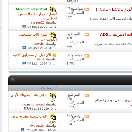
143,941
ICDL )
المواضيع: 47
Microsoft PowerPoint :
مشاهدة
المشاركات:
تغذيات
أفضل الممارسات للحد من
209
هذا
اعطال...
 الآلي ( ICDL - ECDL )
بواسطة
yaseen22
المنتدى
10:36 AM
9 - 11 - 2025
انترنت ADSL
المواضيع:
شراء اثاث مستعمل
مشاهدة
168
تغذيات
الكويت –...
المشاركات:
هذا
بواسطة
nonysha
عروض فودافون - موبينيل - اتصالات - Tedata - Link adsl - Vodafone (شركات
786
المنتدى
15 - 3 - 2026
03:21 PM
المواضيع: 58
الآن تول بار مصراوي كافيه...
مشاهدة
المشاركات:
بواسطة
كتاليا
تغذيات
1,795
12:34 PM
14 - 3 - 2024
هذا
المنتدى
آخر مشاركة
المواضيع:
درايف هاب: وجهتك الأولى
مشاهدة
470
تغذيات
اس وبينات من الهدى والفرقان
لكل...
المشاركات:
هذا
بواسطة
rawanmahmoud
3,276
المنتدى
1 - 2 - 2026
11:55 AM
المواضيع: 65
اكلات شعبية مصرية بدون
مشاهدة
المشاركات:
تغذيات
لحوم
534
هذا
بواسطة
Aya nader
المنتدى
31 - 12 - 2023
09:25 PM