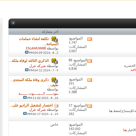
آخر مشاركة
المواضيع:
تكلفة انشاء حمامات
مشاهدة
1,747
تغذيات
السباحة:...
المشاركات:
هذا
بواسطة
ESLAMUWK8
3,007
المنتدى
2 - 8 - 2026
04:09 PM
المواضيع: 86
الذكري الثالثه لوفاة ملكه...
مشاهدة
المشاركات:
تغذيات
 الحصرية
بواسطة
شركه عزل
4,836
فيه
هذا
04:12 PM
9 - 7 - 2024
المنتدى
المواضيع:
ذكرى وفاة ملكة المنتدى ..
مشاهدة
191
تغذيات
طيف...
المشاركات:
هذا
بواسطة
5,388
بنوتــــــ كـــيــــوت ــــــة
المنتدى
11:02 PM
26 - 8 - 2025
المواضيع: 17
اختصار لتشغيل الراديو على...
مشاهدة
المشاركات:
بواسطة
شركه عزل
تغذيات
ة للإستماع إضغط
هنا
262
06:17 PM
24 - 6 - 2024
هذا
المنتدى
المواضيع:
خاص
142,042
الاخبار
هنا
المشاركات: