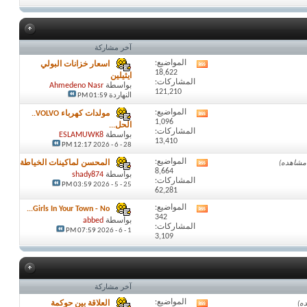
آخر مشاركة
المواضيع:
اسعار خزانات البولي
مشاهدة
18,622
تغذيات
ايثيلين
المشاركات:
هذا
بواسطة
Ahmedeno Nasr
121,210
المنتدى
النهاردة
01:59 PM
المواضيع:
مولدات كهرباء VOLVO..
مشاهدة
1,096
تغذيات
الحل...
المشاركات:
هذا
بواسطة
ESLAMUWK8
13,410
المنتدى
28 - 6 - 2026
12:17 PM
المواضيع:
المحسن لماكينات الخياطة
مشاهدة
8,664
تغذيات
بواسطة
shady874
المشاركات:
هذا
03:59 PM
25 - 5 - 2026
62,281
المنتدى
المواضيع:
Girls In Your Town - No...
مشاهدة
342
تغذيات
بواسطة
abbed
المشاركات:
هذا
07:59 PM
1 - 6 - 2026
3,109
المنتدى
آخر مشاركة
المواضيع:
العلاقة بين حوكمة
مشاهدة