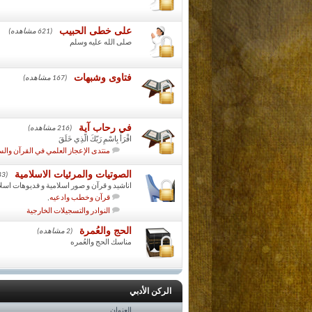
على خطى الحبيب
(621 مشاهده)
صلى الله عليه وسلم
فتاوى وشبهات
(167 مشاهده)
في رحاب آية
(216 مشاهده)
اقْرَأْ بِاسْمِ رَبّكَ الّذِي خَلَقَ
منتدى الإعجاز العلمي في القرآن والس
الصوتيات والمرئيات الاسلامية
(283 مشاهده)
اناشيد و قرآن و صور اسلامية و فديوهات اسلا
قرآن وخطب وادعيه
,
النوادر والتسجيلات الخارجية
الحج والعُمرة
(2 مشاهده)
مناسك الحج والعُمره
الركن الأدبي
العنوان