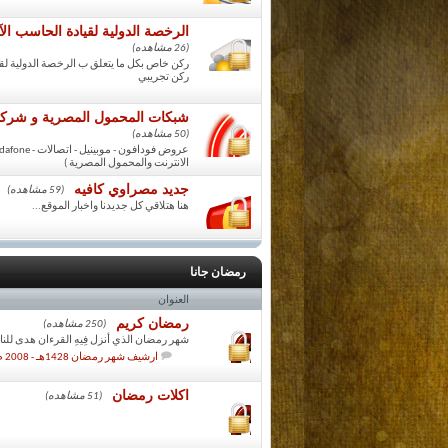
الرخصة الدولية لقيادة الحاسب الآلي (  - ECDL
(26 مشاهده)
ركن خاص بكل ما يتعلق ب الرخصة الدولية لقيادة الحاسب
ركن تجريبي
شبكات المحمول المصرية و شركات ال
(50 مشاهده)
الانترنت والمحمول المصرية )
جديد مصراوي كافيه
(59 مشاهده)
هنا هتلاقي كل جديدنا واخبار الموقع...
رمضان جانا
العنوان
رمضان كريم
(250 مشاهده)
شهر رمضان الذي أنزل فِيهِ القرءان هدى للن
ارشيف شهر رمضان 1428هـ - 2008 م
اكلات رمضان
(51 مشاهده)