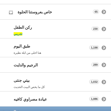
خاص بعروستنا الحلوة
65
ركن الطفل
230
تجريبي
طبق اليوم
1,198
هنا احلى من ابلة نظيرة
الرجيم والدايت
289
بيتي جنتى
1,032
كل ما يخص البيت الحديث
عيادة مصراوي كافيه
1,086