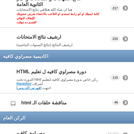
الثانوية العامة
217
هنا ان شاء الله هتلاقي نتايج الامتحانات
كتابة ايميلك او اي رابط لمنتدى او التلاعب بالاعضاء يعرض عضويتك
للإيقاف النهائي
القسم ده مؤقت
ارشيف نتائج الامتحانات
216
ارشيف النتائج (نتائج السنوات الماضيه)
اكاديمية مصراوي كافيه
دورة مصراوي كافيه ل تعليم HTML
110
ركن خاص بدورة مصراوي كافيه لتعليم html الدورة تحت
اشراف
thegohst
انتهت [
فهرس الدروس
]
مناقشة حلقات الـ html
46
الركن العام
مصراوي كافيه