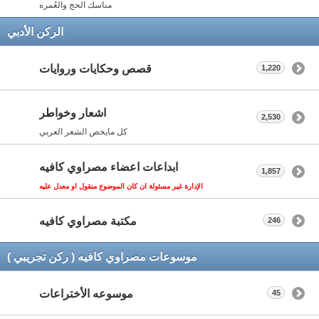
مناسك الحج والعُمره
الركن الأدبي
قصص وحكايات وروايات
1,220
اشعار وخواطر
2,530
كل مايخص الشعر العربي
ابداعات اعضاء مصراوي كافيه
1,857
الإدارة غير مسئولة ان كان الموضوع منقول او معدل عليه
مكتبة مصراوي كافيه
246
موسوعات مصراوي كافيه ( ركن تجريبي )
موسوعه الأختراعات
45