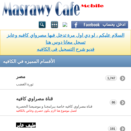
السلام عليكم ، لو دي اول مرة تدخل فيها مصرواي كافيه وعايز
تسجل معانا دوس هنا
فديو شرح التسجيل فى الكافيه
الأقسام المميزه في الكافيه
مصر
1,747
ثورة الغضب
قناة مصراوي كافيه
86
قناة مصراوي كافيه خاصة ببرامجنا و موضيعنا الحصرية
لعمل موضوع هنا لازم يكون حصري وخاص بالكافيه
طيف عابر
191