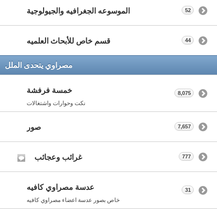
الموسوعه الجغرافيه والجيولوجية
52
قسم خاص للأبحاث العلميه
44
مصراوي يتحدى الملل
خمسة فرفشة
8,075
نكت وحوارات واشتغالات
صور
7,657
غرائب وعجائب
777
عدسة مصراوي كافيه
31
خاص بصور عدسة اعضاء مصراوي كافيه