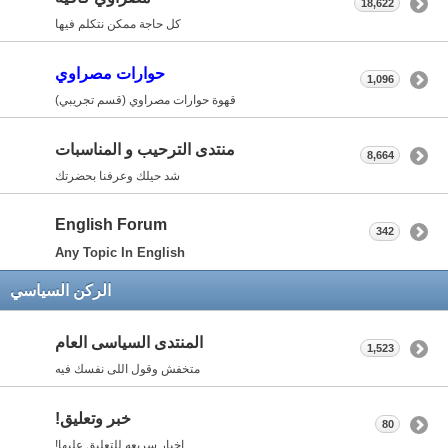
18,622
كل حاجة ممكن نتكلم فيها
حوارات مصراوي
1,096
قهوة حوارات مصراوي (قسم تجريبي)
منتدى الترحيب و المناسبات
8,664
شد حيلك وعرفنا بحضرتك
English Forum
342
Any Topic In English
الركن السياسي
المنتدى السياسى العام
1,523
متخفش وقول اللى نفسك فيه
خبر وتعليق!
80
اخبار سريعه للتعليق عليها!