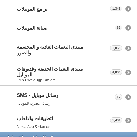
برامج الموبيلات
1,343
صيانة الموبيلات
69
منتدى النغمات العادية و المجسمة
1,065
والصور
منتدى النغمات الحقيقة وفديوهات
6,090
الموبايل
Mp3-Wav-3gp-Rm-etc..
رسائل موبايل - SMS
17
رسائل مصرية للموبايل
التطبيقات والالعاب
1,491
Nokia App & Games