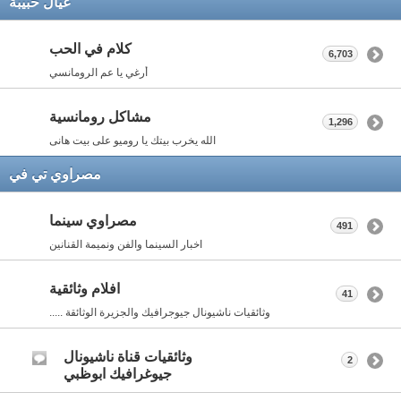
عيال حبيبة
كلام في الحب
6,703
أرغي يا عم الرومانسي
مشاكل رومانسية
1,296
الله يخرب بيتك يا روميو على بيت هانى
مصراوي تي في
مصراوي سينما
491
اخبار السينما والفن ونميمة القنانين
افلام وثائقية
41
وثائقيات ناشيونال جيوجرافيك والجزيرة الوثائقة .....
وثائقيات قناة ناشيونال
2
جيوغرافيك ابوظبي