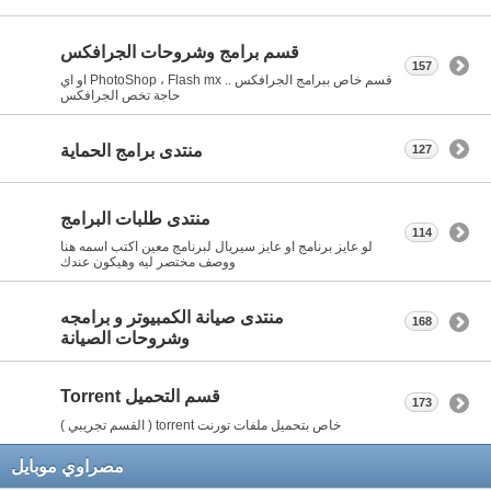
قسم برامج وشروحات الجرافكس
157
قسم خاص ببرامج الجرافكس .. PhotoShop ، Flash mx او اي
حاجة تخص الجرافكس
منتدى برامج الحماية
127
منتدى طلبات البرامج
114
لو عايز برنامج او عايز سيريال لبرنامج معين اكتب اسمه هنا
ووصف مختصر ليه وهيكون عندك
منتدى صيانة الكمبيوتر و برامجه
168
وشروحات الصيانة
قسم التحميل Torrent
173
خاص بتحميل ملفات تورنت torrent ( القسم تجريبي )
مصراوي موبايل