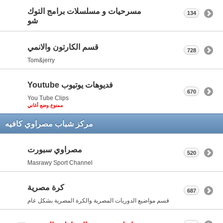
مسرحيات و مسلسلات برامج التوك
134
شو
قسم الكارتون والانمي
728
Tom&jerry
فديوهات يوتيوب Youtube
670
You Tube Clips
ممنوع وضع أغاني
مركز شباب مصراوي كافيه
مصراوي سبورت
520
Masrawy Sport Channel
كرة مصرية
687
قسم مواضيع الدوريات المصرية والكرة المصرية بشكل عام