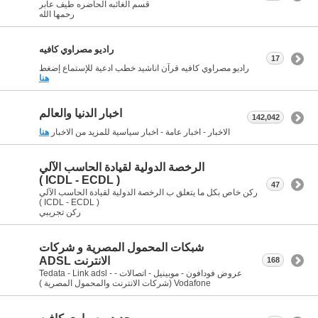
قسم الغائبه الحاضره طيف عابر
رحمها الله
راديو مصراوي كافيه
17
راديو مصراوي كافيه قرآن اناشيد خطب ادعية للإستماع إضغط
هنا
اخبار الدنيا والعالم
142,042
الاخبار - اخبار عامة - اخبار سياسية للمزيد من الاخبار
هنا
الرخصة الدولية لقيادة الحاسب الآلي
( ICDL - ECDL )
47
ركن خاص بكل ما يتعلق ب الرخصة الدولية لقيادة الحاسب الآلي
( ICDL - ECDL )
ركن تجريبي
شبكات المحمول المصرية و شركات
الانترنت ADSL
168
عروض فودافون - موبينيل - اتصالات - Tedata - Link adsl -
Vodafone (شركات الانترنت والمحمول المصرية )