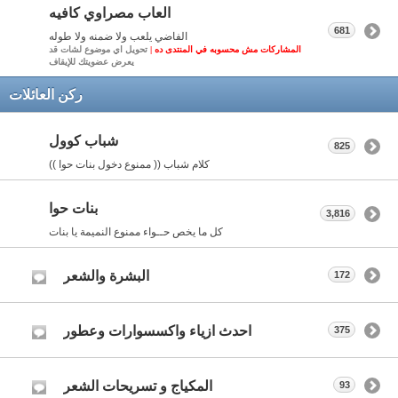
العاب مصراوي كافيه
681
الفاضي يلعب ولا ضمنه ولا طوله
المشاركات مش محسوبه في المنتدى ده |
تحويل اي موضوع لشات قد
يعرض عضويتك للإيقاف
ركن العائلات
شباب كوول
825
كلام شباب (( ممنوع دخول بنات حوا ))
بنات حوا
3,816
كل ما يخص حــواء ممنوع النميمة يا بنات
البشرة والشعر
172
احدث ازياء واكسسوارات وعطور
375
المكياج و تسريحات الشعر
93