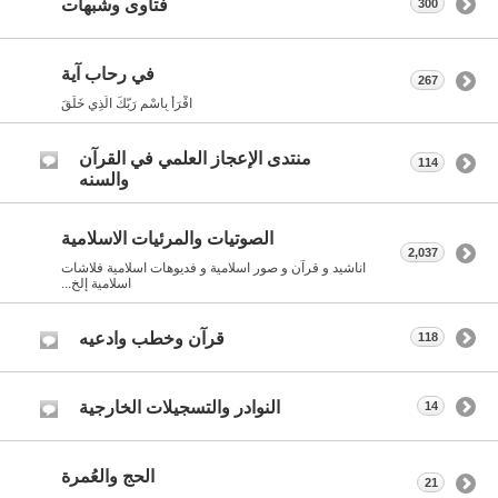
فتاوى وشبهات
300
في رحاب آية
267
اقْرَأْ بِاسْمِ رَبّكَ الّذِي خَلَقَ
منتدى الإعجاز العلمي في القرآن
114
والسنه
الصوتيات والمرئيات الاسلامية
2,037
اناشيد و قرآن و صور اسلامية و فديوهات اسلامية فلاشات
اسلامية إلخ...
قرآن وخطب وادعيه
118
النوادر والتسجيلات الخارجية
14
الحج والعُمرة
21