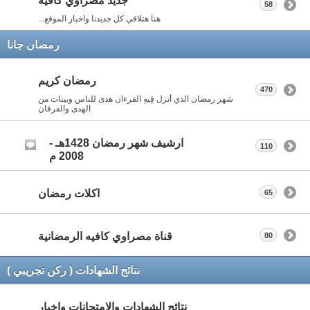
جديد مصراوي كافيه
58
هنا هتلاقي كل جديدنا واخبار الموقع...
رمضان جانا
رمضان كريم
470
شهر رمضان الذي أنزل فِيهِ القرءان هدى للناس وبينات من
الهدى والفرقان
ارشيف شهر رمضان 1428هـ -
110
2008 م
اكلات رمضان
65
قناة مصراوي كافيه الرمضانية
80
نتائج الشهادات ( ركن تجريبي )
نتائج الشهادات والامتحانات واخبار