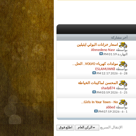
آخر مشاركة
اسعار خزانات البولي ايثيلين
بواسطة
Ahmedeno Nasr
النهاردة
01:59 PM
مولدات كهرباء VOLVO.. الحل...
بواسطة
ESLAMUWK8
12:17 PM
28 - 6 - 2026
المحسن لماكينات الخياطة
بواسطة
shady874
03:59 PM
25 - 5 - 2026
Girls In Your Town - No...
بواسطة
abbed
07:59 PM
1 - 6 - 2026
الإنتقال السريع
الركن العام
اطلع فوق