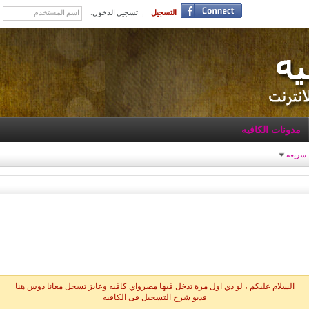
التسجيل
تسجيل الدخول:
مدونات الكافيه
 سريعه
السلام عليكم ، لو دي اول مرة تدخل فيها مصرواي كافيه وعايز تسجل معانا دوس هنا
فديو شرح التسجيل فى الكافيه