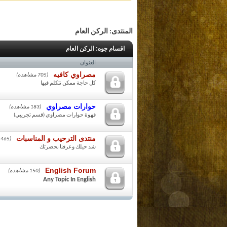
المنتدى:
الركن العام
اقسام جوه:
الركن العام
العنوان
مصراوي كافيه
(705 مشاهده)
كل حاجة ممكن نتكلم فيها
حوارات مصراوي
(183 مشاهده)
قهوة حوارات مصراوي (قسم تجريبي)
منتدى الترحيب و المناسبات
(465 مشاهده)
شد حيلك وعرفنا بحضرتك
English Forum
(150 مشاهده)
Any Topic In English