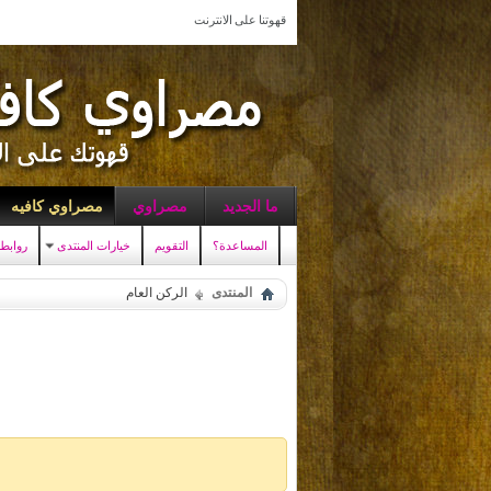
قهوتنا على الانترنت
ما الجديد
مصراوي
مصراوي كافيه
المساعدة؟
التقويم
خيارات المنتدى
روابط
المنتدى
الركن العام