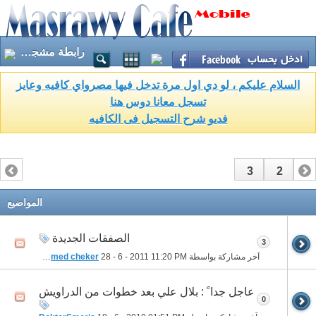
رابطة مشجي الدراويش
السلام عليكم ، لو دي اول مرة تدخل فيها مصرواي كافيه وعايز
تسجل معانا دوس هنا
فديو شرح التسجيل فى الكافيه
3
2
1
المواضيع
الصفقات الجديدة
3
آخر مشاركة بواسطة
11:20 PM
28 - 6 - 2011
mohamed cheker
عاجل جدا ً : بلال علي بعد خطوات من الدراويش
0