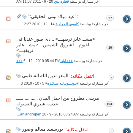
آخر مشاركة بواسطة
قطره ندي
20 - 6 - 2011
11:07 AM
:"عيد ميلاد نوني الحقيقي:"
27
آخر مشاركة بواسطة
كابوس الحرامية
14 - 12 - 2010
12:27 AM
<مشــ عايز تريقهـــ> .. دى صور عندنا فى
الفيوم .. لشروق الشمس .. <مشــ عايز
10
تريقهـــ>
آخر مشاركة بواسطة
xxx اياد xxx
05:44 PM
6 - 12 - 2010
المعز لدين الله الفاطمي
اتنقل مكانه:
-
آخر مشاركة بواسطة
♥بـونـبـونـايـه سـكـره♥
5 - 10 - 2010
09:33 PM
مرسي مطروح من اجمل المدن ........... بــــ
عدسة شيري العسولة
104
آخر مشاركة بواسطة
08:24 AM
20 - 9 - 2010
batman.andropen
بورسعيد معالم وصور
اتنقل مكانه:
-