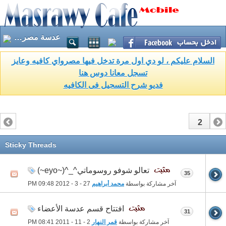
عدسة مصراوي كافيه
السلام عليكم ، لو دي اول مرة تدخل فيها مصرواي كافيه وعايز
تسجل معانا دوس هنا
فديو شرح التسجيل فى الكافيه
2
1
Sticky Threads
تعالو شوفو روسوماتي^_^(~eyo~)
35
آخر مشاركة بواسطة
محمد أبراهيم
27 - 3 - 2012
09:48 PM
افتتاح قسم عدسة الأعضاء
31
آخر مشاركة بواسطة
قمر النهار
2 - 11 - 2011
08:41 PM