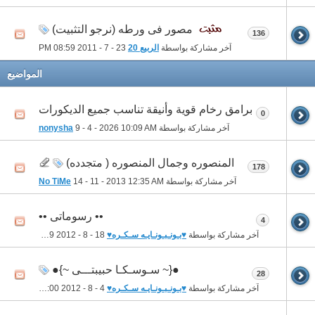
مصور فى ورطه (نرجو التثبيت)
136
آخر مشاركة بواسطة
الربيع 20
23 - 7 - 2011
08:59 PM
المواضيع
برامق رخام قوية وأنيقة تناسب جميع الديكورات
0
آخر مشاركة بواسطة
10:09 AM
9 - 4 - 2026
nonysha
المنصوره وجمال المنصوره ( متجدده)
178
آخر مشاركة بواسطة
12:35 AM
14 - 11 - 2013
No TiMe
•• رسوماتى ••
4
آخر مشاركة بواسطة
♥بـونـبـونـايـه سـكـره♥
18 - 8 - 2012
02:49 AM
●{~ سـوسـكـا حبيبتـــى ~}●
28
آخر مشاركة بواسطة
♥بـونـبـونـايـه سـكـره♥
4 - 8 - 2012
04:00 AM