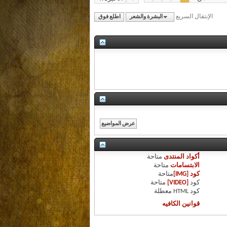
الإنتقال السريع
البشرة والشعر
اطلع فوق
أكواد المنتدى
متاحة
الابتسامات
متاحة
كود [IMG]
متاحة
كود
[VIDEO]
متاحة
كود HTML
معطلة
قوانين الكافيه