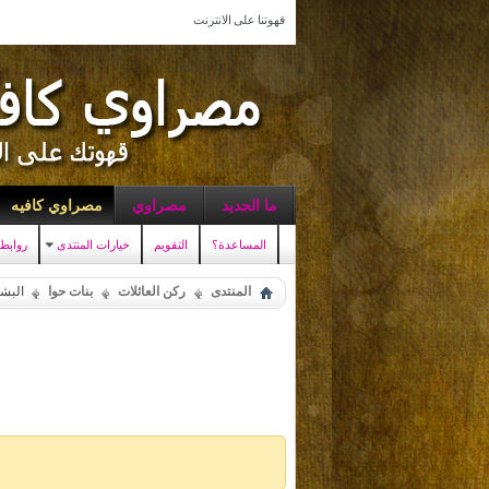
قهوتنا على الانترنت
ما الجديد
مصراوي
مصراوي كافيه
المساعدة؟
التقويم
خيارات المنتدى
روابط
المنتدى
ركن العائلات
بنات حوا
البش