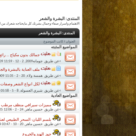
المنتدى:
البشرة والشعر
الاهتمام واسرار صفاء وجمال بشرتك كل مايحتاجه شعرك من الص
المنتدى:
البشرة والشعر
العنوان
/
كاتب الموضوع
المواضيع المثبته
جمالك بدون مكياج ... رائع
>عن طريق
جومانه2009
‏, 2 - 12 - 2009 11:59 AM
ملف العناية بالبشرة والجسم 
>عن طريق
همسة ولاء
‏, 20 - 2 - 2009 11:35 AM
لكل انواع الشعر وصفات ج
>عن طريق
شيري العسولة
‏, 8 - 5 - 2009 05:58 PM
المواضيع العادية
مميزات سيرافي منظف مرطب لل
>عن طريق
حسين ماهر
‏, 24 - 2 - 2025 12:06 PM
بلسم اللبان: السحر الطبيعي لعن
>عن طريق
حسين ماهر
‏, 20 - 10 - 2024 03:47 PM
جوز الهند والخروع