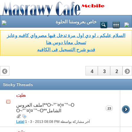
خاص بعروستنا الحلوة
السلام عليكم ، لو دي اول مرة تدخل فيها مصرواي كافيه وعايز
تسجل معانا دوس هنا
فديو شرح التسجيل فى الكافيه
4
3
2
1
Sticky Threads
O~°'¨¤¦¤¨'°~O**املف العروس
23
الشامل**O~°'¨¤¦¤¨'°~O
آخر مشاركة بواسطة
08:08 PM
1 - 3 - 2013
Laial