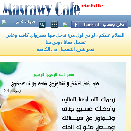
طيف عابر
السلام عليكم ، لو دي اول مرة تدخل فيها مصرواي كافيه وعايز
تسجل معانا دوس هنا
فديو شرح التسجيل فى الكافيه