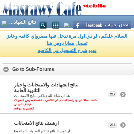
نتائج الشهادات ( ركن تجريبي )
السلام عليكم ، لو دي اول مرة تدخل فيها مصرواي كافيه وعايز
تسجل معانا دوس هنا
فديو شرح التسجيل فى الكافيه
Go to Sub-Forums
نتائج الشهادات والامتحانات واخبار
الثانوية العامة
217
هنا ان شاء الله هتلاقي نتايج الامتحانات
كتابة ايميلك او اي رابط لمنتدى او التلاعب بالاعضاء يعرض عضويتك
للإيقاف النهائي
القسم ده مؤقت
ارشيف نتائج الامتحانات
216
ارشيف النتائج (نتائج السنوات الماضيه)