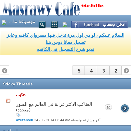
موسوعة ما وراء الطبيعه والغرائب
السلام عليكم ، لو دي اول مرة تدخل فيها مصرواي كافيه وعايز
تسجل معانا دوس هنا
فديو شرح التسجيل فى الكافيه
5
4
3
2
1
Sticky Threads
العناكب الاكثر غرابة في العالم مع الصور
10
(متجدد)
آخر مشاركة بواسطة
06:44 AM
24 - 1 - 2014
azezanour
المواضيع