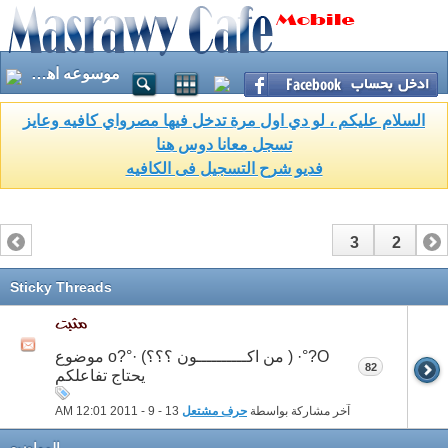
موسوعه اهم الشخصيات والعلماء
السلام عليكم ، لو دي اول مرة تدخل فيها مصرواي كافيه وعايز
تسجل معانا دوس هنا
فديو شرح التسجيل فى الكافيه
3
2
1
Sticky Threads
O?°· ( من اكــــــــــون ؟؟؟) ·°?o موضوع
82
يحتاج تفاعلكم
آخر مشاركة بواسطة
حرف مشتعل
13 - 9 - 2011
12:01 AM
المواضيع