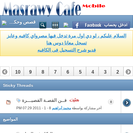
قصص وحكايات وروايات
السلام عليكم ، لو دي اول مرة تدخل فيها مصرواي كافيه وعايز
تسجل معانا دوس هنا
فديو شرح التسجيل فى الكافيه
10
9
8
7
6
5
4
3
2
1
17
16
15
14
13
12
11
Sticky Threads
فــن القصـة القصيـــرة
0
آخر مشاركة بواسطة
محمد أبراهيم
8 - 1 - 2011
07:29 PM
المواضيع