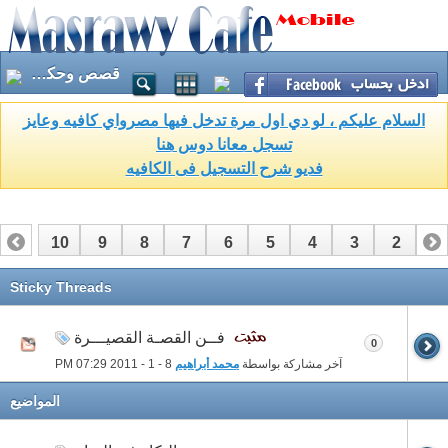
قصص وحكايات وروايات
السلام عليكم ، لو دي اول مرة تدخل فيها مصرواي كافيه وعايز
تسجل معانا دوس هنا
فديو شرح التسجيل فى الكافيه
10
9
8
7
6
5
4
3
2
1
17
16
15
14
13
12
11
Sticky Threads
فــن القصـة القصيـــرة
0
آخر مشاركة بواسطة
محمد أبراهيم
8 - 1 - 2011
07:29 PM
المواضيع