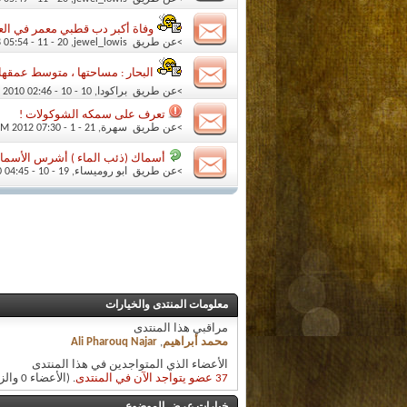
وفاة أكبر دب قطبي معمر في الع
>عن طريق
jewel_lowis
‏, 20 - 11 - 2008 05:54 PM
البحار : مساحتها ، متوسط عمقها
>عن طريق
براكودا
‏, 10 - 10 - 2010 02:46 AM
تعرف على سمكه الشوكولات !
>عن طريق
سهرة
‏, 21 - 1 - 2012 07:30 PM
أسماك (ذئب الماء ) أشرس الأسما
>عن طريق
ابو روميساء
‏, 19 - 10 - 2010 04:45 AM
معلومات المنتدى والخيارات
مراقبي هذا المنتدى
محمد أبراهيم
,
Ali Pharouq Najar
الأعضاء الذي المتواجدين في هذا المنتدى
37 عضو يتواجد الآن في المنتدى
. (الأعضاء 0 والزوار 37)
خيارات عرض الموضوع