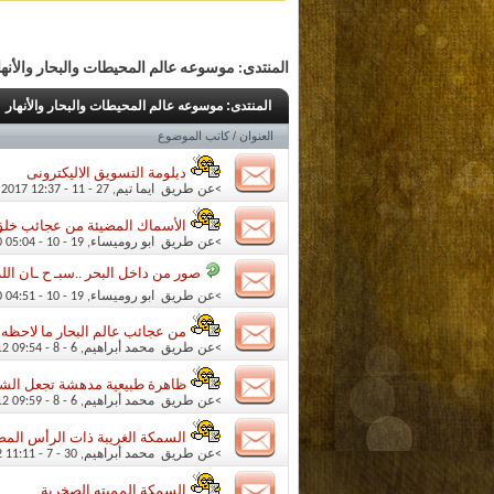
المنتدى:
موسوعه عالم المحيطات والبحار والأنها
المنتدى:
موسوعه عالم المحيطات والبحار والأنهار
العنوان
/
كاتب الموضوع
دبلومة التسويق الاليكترونى
>عن طريق
ايما تيم
‏, 27 - 11 - 2017 12:37 AM
الأسماك المضيئة من عجائب خلق 
>عن طريق
ابو روميساء
‏, 19 - 10 - 2010 05:04 AM
صور من داخل البحر ..سبـ ح ـان الله
>عن طريق
ابو روميساء
‏, 19 - 10 - 2010 04:51 AM
من عجائب عالم البحار ما لاحظه ا
>عن طريق
محمد أبراهيم
‏, 6 - 8 - 2012 09:54 PM
ظاهرة طبيعية مدهشة تجعل الشوا
>عن طريق
محمد أبراهيم
‏, 6 - 8 - 2012 09:59 PM
السمكة الغريبة ذات الرأس الم
>عن طريق
محمد أبراهيم
‏, 30 - 7 - 2012 11:11 PM
السمكة المميته الصخرية