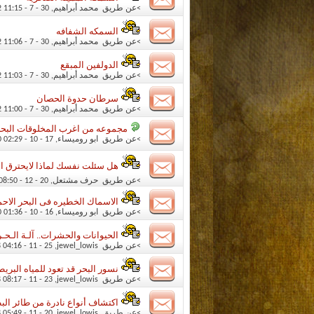
>عن طريق
محمد أبراهيم
‏, 30 - 7 - 2012 11:15 PM
السمكه الشفافه
>عن طريق
محمد أبراهيم
‏, 30 - 7 - 2012 11:06 PM
الدولفين المبقع
>عن طريق
محمد أبراهيم
‏, 30 - 7 - 2012 11:03 PM
سرطان حدوة الحصان
>عن طريق
محمد أبراهيم
‏, 30 - 7 - 2012 11:00 PM
مجموعه من اغرب المخلوقات البحر
>عن طريق
ابو روميساء
‏, 17 - 10 - 2010 02:29 PM
هل سئلت نفسك لماذا لايحترق ال
>عن طريق
حرف مشتعل
‏, 20 - 12 - 2011 08:50 PM
الاسماك الخطيره فى البحر الاحم
>عن طريق
ابو روميساء
‏, 16 - 10 - 2010 01:36 PM
الحيوانات والحشرات.. آلـة الـحـ
>عن طريق
jewel_lowis
‏, 25 - 11 - 2008 04:16 PM
نسور البحر قد تعود للمياه البريط
>عن طريق
jewel_lowis
‏, 23 - 11 - 2008 08:17 PM
اكتشاف أنواع نادرة من طائر ال
>عن طريق
jewel_lowis
‏, 20 - 11 - 2008 05:49 PM