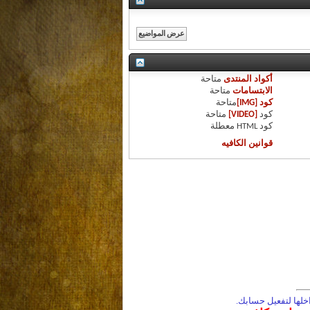
أكواد المنتدى
متاحة
الابتسامات
متاحة
كود [IMG]
متاحة
كود
[VIDEO]
متاحة
كود HTML
معطلة
قوانين الكافيه
لها لتفعيل حسابك.