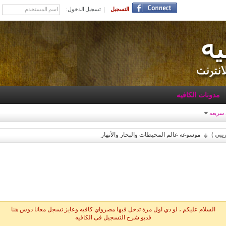
التسجيل
تسجيل الدخول:
مدونات الكافيه
 سريعه
يبي )
موسوعه عالم المحيطات والبحار والأنهار
السلام عليكم ، لو دي اول مرة تدخل فيها مصرواي كافيه وعايز تسجل معانا دوس هنا
فديو شرح التسجيل فى الكافيه