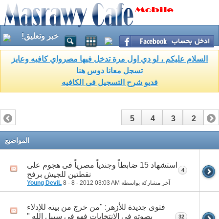
خبر وتعليق!
السلام عليكم ، لو دي اول مرة تدخل فيها مصرواي كافيه وعايز
تسجل معانا دوس هنا
فديو شرح التسجيل فى الكافيه
5
4
3
2
1
المواضيع
استشهاد 15 ضابطاً وجندياً مصرياً فى هجوم على
4
نقطتين للجيش برفح
آخر مشاركة بواسطة
03:03 AM
8 - 8 - 2012
Young DeviL
فتوى جديدة للأزهر: "من خرج من بيته للإدلاء
بصوته فى الانتخابات فهو فى سبيل الله "
32