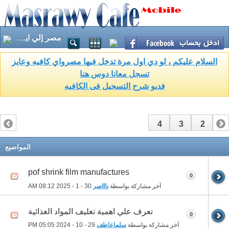
مصر إلي اين ؟
السلام عليكم ، لو دي اول مرة تدخل فيها مصرواي كافيه وعايز
تسجل معانا دوس هنا
فديو شرح التسجيل فى الكافيه
4
3
2
1
المواضيع
pof shrink film manufactures
0
آخر مشاركة بواسطة
ناااصر
30 - 1 - 2025
08:12 AM
تعرف علي اهمية تغليف المواد الغذائية
0
آخر مشاركة بواسطة
سلماعاطف
29 - 10 - 2024
05:05 PM