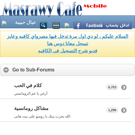
عيال حبيبة
السلام عليكم ، لو دي اول مرة تدخل فيها مصرواي كافيه وعايز
تسجل معانا دوس هنا
فديو شرح التسجيل فى الكافيه
Go to Sub-Forums
كلام في الحب
6,703
أرغي يا عم الرومانسي
مشاكل رومانسية
1,296
الله يخرب بيتك يا روميو على بيت هانى