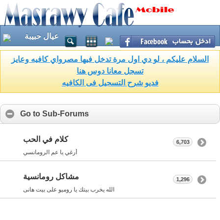
عيال حبيبة
السلام عليكم ، لو دي اول مرة تدخل فيها مصرواي كافيه وعايز
تسجل معانا دوس هنا
فديو شرح التسجيل فى الكافيه
Go to Sub-Forums
كلام في الحب
6,703
أرغي يا عم الرومانسي
مشاكل رومانسية
1,296
الله يخرب بيتك يا روميو على بيت هانى