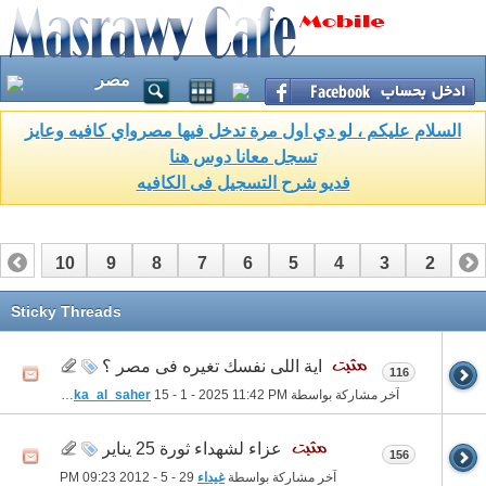
مصر
السلام عليكم ، لو دي اول مرة تدخل فيها مصرواي كافيه وعايز
تسجل معانا دوس هنا
فديو شرح التسجيل فى الكافيه
10
9
8
7
6
5
4
3
2
1
17
16
15
14
13
12
11
Sticky Threads
اية اللى نفسك تغيره فى مصر ؟
116
آخر مشاركة بواسطة
11:42 PM
15 - 1 - 2025
houka_al_saher
عزاء لشهداء ثورة 25 يناير
156
آخر مشاركة بواسطة
غيداء
29 - 5 - 2012
09:23 PM