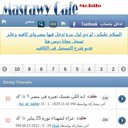
مصر
السلام عليكم ، لو دي اول مرة تدخل فيها مصرواي كافيه وعايز
تسجل معانا دوس هنا
فديو شرح التسجيل فى الكافيه
10
9
8
7
6
5
4
3
2
1
17
16
15
14
13
12
11
Sticky Threads
اية اللى نفسك تغيره فى مصر ؟
116
آخر مشاركة بواسطة
11:42 PM
15 - 1 - 2025
houka_al_saher
عزاء لشهداء ثورة 25 يناير
156
آخر مشاركة بواسطة
غيداء
29 - 5 - 2012
09:23 PM