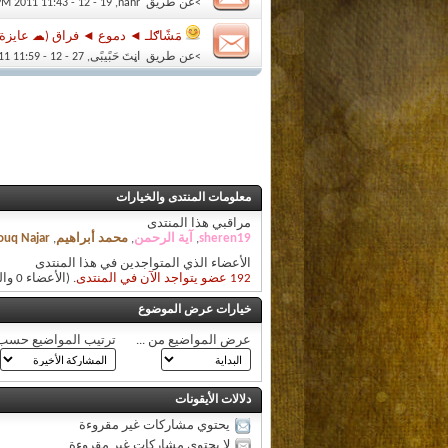
>عن طريق
nahr
‏, 19 - 12 - 2011 11:43 PM
مَشًاګلـ ◄ دموع ◄ فراق (☁ عايز
>عن طريق
اڼتَ حَبًيبًى
‏, 27 - 12 - 2011 11:59 PM
معلومات المنتدى والخيارات
مراقبي هذا المنتدى
sheren19
,
آية الرحمن
,
محمد أبراهيم
,
ouq Najar
الأعضاء الذي المتواجدين في هذا المنتدى
192 عضو يتواجد الآن في المنتدى
. (الأعضاء 0 والزوار 192)
خيارات عرض الموضوع
عرض المواضيع من ...
ترتيب المواضيع حسب
دلالات الأيقونات
يحتوي مشاركات غير مقروءة
لا يحتوي مشاركات غير مقروءة