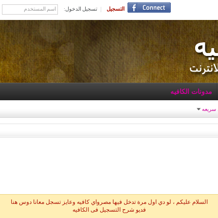
التسجيل
تسجيل الدخول:
مدونات الكافيه
 سريعه
السلام عليكم ، لو دي اول مرة تدخل فيها مصرواي كافيه وعايز تسجل معانا دوس هنا
فديو شرح التسجيل فى الكافيه