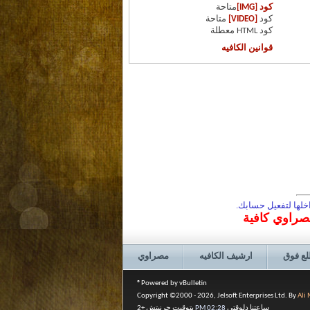
كود [IMG]
متاحة
كود
[VIDEO]
متاحة
كود HTML
معطلة
قوانين الكافيه
لها لتفعيل حسابك.
مصراوي كافية
لع فوق
ارشيف الكافيه
مصراوي
Powered by vBulletin®
Copyright ©2000 - 2026, Jelsoft Enterprises Ltd. By
Ali
ساعتنا دلوقتي
02:28 PM
بتوقيت جرنيتش +2