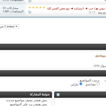
المشاهدات: 3,935
مشاركات:
19
ة تبقى ☁) حب ◄ ابتسامة ◄ مع بعض العمر كلة
المشاهدات: 7,689
2
1
صفحة 1 من 66
Ali Phar
:
ترتيب المواضيع...
تصاعدي
تنازلي
ضوابط المشاركة
مش هتقدر
تضيف مواضيع جديده
مش هتقدر
ترد على المواضيع