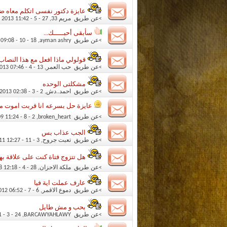
عايزة دكتور نفسى اتكلم معاه 
>عن طريق
مريم 33
‏, 27 - 5 - 2013 11:42 PM
سأبقى أحبـــــك...
>عن طريق
ayman ashry
‏, 18 - 10 - 2013 09:08 PM
قولولي ماذا افعل مع هذا النصاب
>عن طريق
حب العمر
‏, 13 - 4 - 2013 07:46 PM
مشكلتى الوحده
>عن طريق
احمد..دش
‏, 2 - 3 - 2013 02:38 AM
عايزة حل بسرعه انا قربت اموت من
>عن طريق
broken_heart
‏, 2 - 8 - 2009 11:24 PM
الجب عذاب بس
>عن طريق
تعبت جروح
‏, 3 - 11 - 2011 12:27 PM
هل تتزوج فتاة كنت على علاقة به
>عن طريق
ملكة الاحزان
‏, 28 - 4 - 2008 12:18 AM
عارف عملت اية فيا
>عن طريق
دموع الاقمر
‏, 6 - 7 - 2012 06:52 PM
بحب و مش طايل
>عن طريق
BARCAWYAHLAWY
‏, 24 - 3 - 2011 02:31 AM