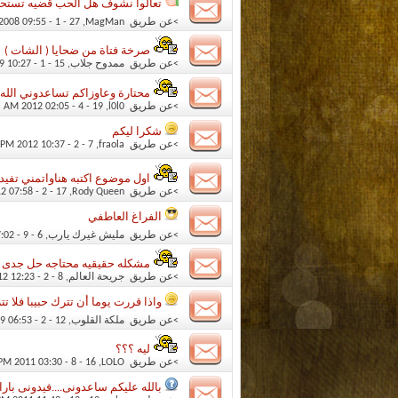
تعالوا نشوف هل الحب قضيه تستحق
>عن طريق
MagMan
‏, 27 - 1 - 2008 09:55 PM
صرخة فتاة من ضحايا ( الشات )
>عن طريق
ممدوح جلاب
‏, 15 - 1 - 2009 10:27 PM
محتارة وعاوزاكم تساعدوني الله 
>عن طريق
l0l0
‏, 19 - 4 - 2012 02:05 AM
شكرا ليكم
>عن طريق
fraola
‏, 7 - 2 - 2012 10:37 PM
اول موضوع اكتبه هناواتمني تفيد
>عن طريق
Rody Queen
‏, 17 - 2 - 2012 07:58 PM
الفراغ العاطفي
>عن طريق
مليش غيرك يارب
‏, 6 - 9 - 2010 07:02 PM
مشكله حقيقيه محتاجه حل جدى
>عن طريق
جريحة العالم
‏, 8 - 2 - 2012 12:23 PM
واذا قررت يوما أن تترك حبيبا فلا تت
>عن طريق
ملكة القلوب
‏, 12 - 2 - 2009 06:53 PM
ليه ؟؟؟
>عن طريق
LOLO
‏, 16 - 8 - 2011 03:30 PM
بالله عليكم ساعدونى....فيدونى بار