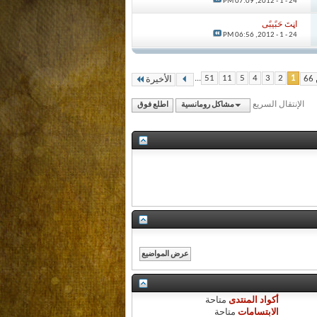
07:09 PM
24 - 1 - 2012,
اڼتَ حَبًيبًى
06:56 PM
24 - 1 - 2012,
...
51
11
5
4
3
2
1
الأخيرة
الإنتقال السريع
مشاكل رومانسية
اطلع فوق
أكواد المنتدى
متاحة
الابتسامات
متاحة