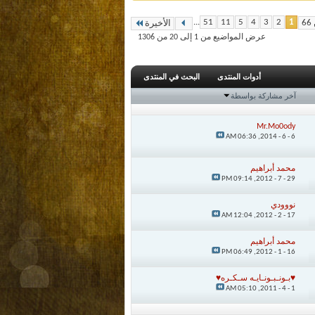
...
51
11
5
4
3
2
1
الأخيرة
عرض المواضيع من 1 إلى 20 من 1306
أدوات المنتدى
البحث في المنتدى
آخر مشاركة بواسطة
Mr.Mo0ody
06:36 AM
6 - 6 - 2014,
محمد أبراهيم
09:14 PM
29 - 7 - 2012,
نووودي
12:04 AM
17 - 2 - 2012,
محمد أبراهيم
06:49 PM
16 - 1 - 2012,
♥بـونـبـونـايـه سـكـره♥
05:10 AM
1 - 4 - 2011,