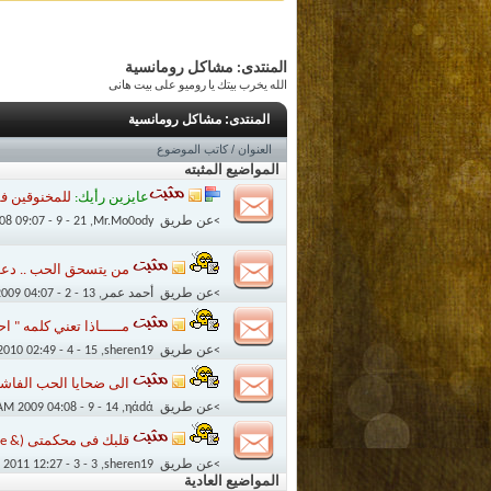
المنتدى:
مشاكل رومانسية
الله يخرب بيتك يا روميو على بيت هانى
المنتدى:
مشاكل رومانسية
العنوان
/
كاتب الموضوع
المواضيع المثبته
عايزين رأيك:
للمخنوقين فق
>عن طريق
Mr.Mo0ody
‏, 21 - 9 - 2008 09:07 PM
من يتسحق الحب .. دعو
>عن طريق
أحمد عمر
‏, 13 - 2 - 2009 04:07 PM
مـــــاذا تعني كلمه " احـ
>عن طريق
sheren19
‏, 15 - 4 - 2010 02:49 AM
الى ضحايا الحب الفاشل
>عن طريق
ηάdά
‏, 14 - 9 - 2009 04:08 AM
قلبك فى محكمتى (& Who's care&)
>عن طريق
sheren19
‏, 3 - 3 - 2011 12:27 AM
المواضيع العادية