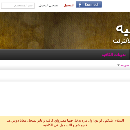
التسجيل
تسجيل الدخول:
مدونات الكافيه
 سريعه
السلام عليكم ، لو دي اول مرة تدخل فيها مصرواي كافيه وعايز تسجل معانا دوس هنا
فديو شرح التسجيل فى الكافيه