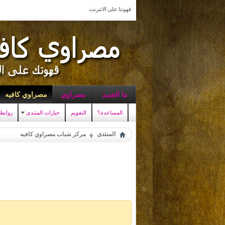
قهوتنا على الانترنت
ما الجديد
مصراوي
مصراوي كافيه
المساعدة؟
التقويم
خيارات المنتدى
روابط
المنتدى
مركز شباب مصراوي كافيه