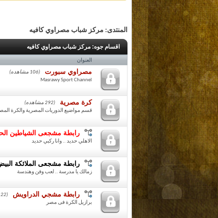
المنتدى:
مركز شباب مصراوي كافيه
اقسام جوه:
مركز شباب مصراوي كافيه
العنوان
مصراوي سبورت
(106 مشاهده)
Masrawy Sport Channel
كرة مصرية
(292 مشاهده)
قسم مواضيع الدوريات المصرية والكرة الم
رابطة مشجعى الشياطين الح
الاهلي حديد .. وانا ركبي حديد
رابطة مشجعى الملائكة البي
زمالك يا مدرسة .. لعب وفن وهندسة
رابطة مشجي الدراويش
(22 مشاهده)
برازيل الكرة فى مصر