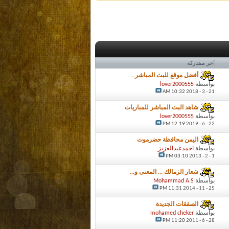
آخر مشاركة
أفضل موقع للبث المباشر...
بواسطة
lover2000555
10:32 AM
21 - 3 - 2018
شاهد البث المباشر للمباريات
بواسطة
lover2000555
12:19 PM
22 - 6 - 2019
اليمن محافظة حضرموت
بواسطة
احمدعبدالعزيز
03:10 PM
1 - 2 - 2013
شعار الزمالك ... المعنى و...
بواسطة
Mohammad A.S
11:31 PM
25 - 11 - 2014
الصفقات الجديدة
بواسطة
mohamed cheker
11:20 PM
28 - 6 - 2011