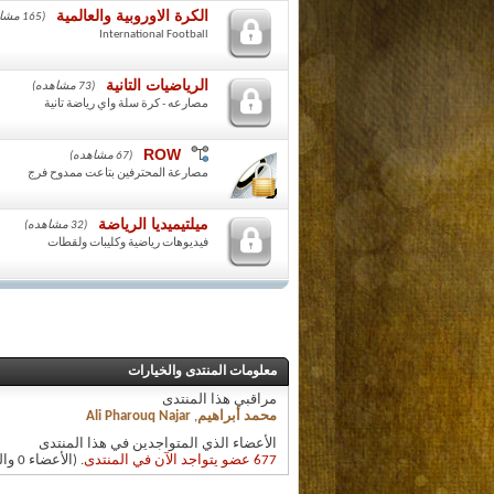
الكرة الاوروبية والعالمية
(165 مشاهده)
International Football
الرياضيات التانية
(73 مشاهده)
مصارعه - كرة سلة واي رياضة تانية
ROW
(67 مشاهده)
مصارعة المحترفين بتاعت ممدوح فرج
ميلتيميديا الرياضة
(32 مشاهده)
فيديوهات رياضية وكليبات ولقطات
معلومات المنتدى والخيارات
مراقبي هذا المنتدى
محمد أبراهيم
,
Ali Pharouq Najar
الأعضاء الذي المتواجدين في هذا المنتدى
677 عضو يتواجد الآن في المنتدى
. (الأعضاء 0 والزوار 677)