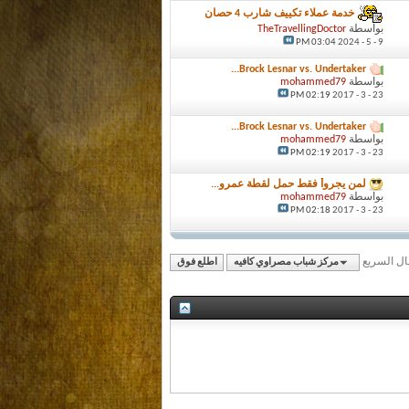
خدمة عملاء تكييف شارب 4 حصان
بواسطة
TheTravellingDoctor
03:04 PM
9 - 5 - 2024
Brock Lesnar vs. Undertaker...
بواسطة
mohammed79
02:19 PM
23 - 3 - 2017
Brock Lesnar vs. Undertaker...
بواسطة
mohammed79
02:19 PM
23 - 3 - 2017
لمن يجروأ فقط حمل لقطة عمرو...
بواسطة
mohammed79
02:18 PM
23 - 3 - 2017
قال السريع
مركز شباب مصراوي كافيه
اطلع فوق