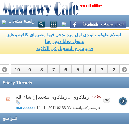
رابطة مشجعى الملائكة البيض
السلام عليكم ، لو دي اول مرة تدخل فيها مصرواي كافيه وعايز
تسجل معانا دوس هنا
فديو شرح التسجيل فى الكافيه
10
9
8
7
6
5
4
3
2
1
11
Sticky Threads
زملكاوي ... زملكاوي متجدد إن شاء الله
37
آخر مشاركة بواسطة
02:33 AM
14 - 1 - 2011
maryoooom
المواضيع