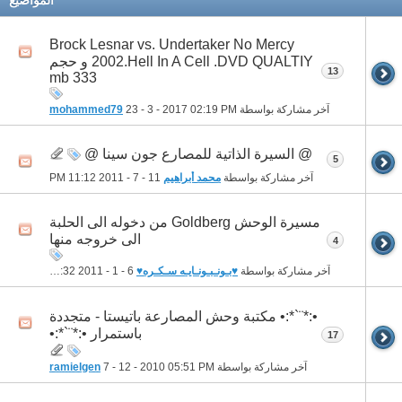
Brock Lesnar vs. Undertaker No Mercy
2002.Hell In A Cell .DVD QUALTIY و حجم
13
333 mb
آخر مشاركة بواسطة
02:19 PM
23 - 3 - 2017
mohammed79
@ السيرة الذاتية للمصارع جون سينا @
5
آخر مشاركة بواسطة
محمد أبراهيم
11 - 7 - 2011
11:12 PM
مسيرة الوحش Goldberg من دخوله الى الحلبة
الى خروجه منها
4
آخر مشاركة بواسطة
♥بـونـبـونـايـه سـكـره♥
6 - 1 - 2011
10:32 PM
•:*¨`*:• مكتبة وحش المصارعة باتيستا - متجددة
باستمرار •:*¨`*:•
17
آخر مشاركة بواسطة
05:51 PM
7 - 12 - 2010
ramielgen